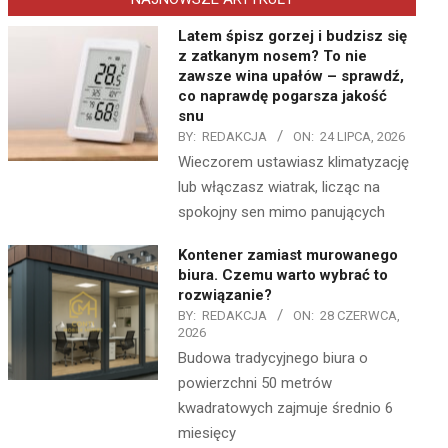
Latem śpisz gorzej i budzisz się
z zatkanym nosem? To nie
zawsze wina upałów – sprawdź,
co naprawdę pogarsza jakość
snu
BY:
REDAKCJA
ON:
24 LIPCA, 2026
Wieczorem ustawiasz klimatyzację
lub włączasz wiatrak, licząc na
spokojny sen mimo panujących
Kontener zamiast murowanego
biura. Czemu warto wybrać to
rozwiązanie?
BY:
REDAKCJA
ON:
28 CZERWCA,
2026
Budowa tradycyjnego biura o
powierzchni 50 metrów
kwadratowych zajmuje średnio 6
miesięcy