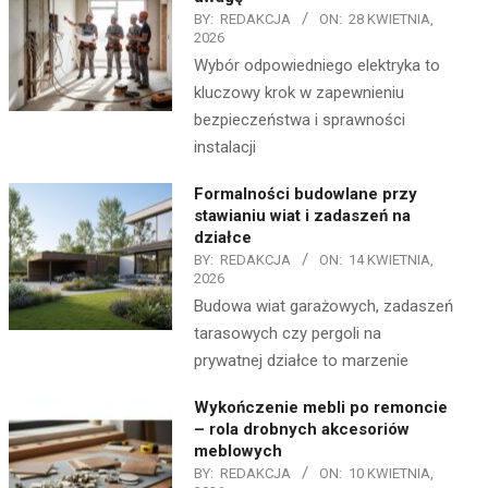
BY:
REDAKCJA
ON:
28 KWIETNIA,
2026
Wybór odpowiedniego elektryka to
kluczowy krok w zapewnieniu
bezpieczeństwa i sprawności
instalacji
Formalności budowlane przy
stawianiu wiat i zadaszeń na
działce
BY:
REDAKCJA
ON:
14 KWIETNIA,
2026
Budowa wiat garażowych, zadaszeń
tarasowych czy pergoli na
prywatnej działce to marzenie
Wykończenie mebli po remoncie
– rola drobnych akcesoriów
meblowych
BY:
REDAKCJA
ON:
10 KWIETNIA,