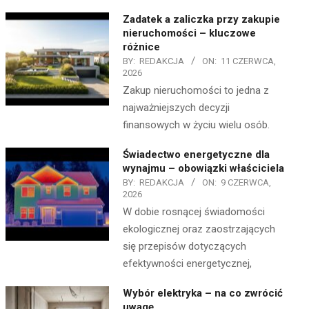
Zadatek a zaliczka przy zakupie
nieruchomości – kluczowe
różnice
BY:
REDAKCJA
ON:
11 CZERWCA,
2026
Zakup nieruchomości to jedna z
najważniejszych decyzji
finansowych w życiu wielu osób.
Świadectwo energetyczne dla
wynajmu – obowiązki właściciela
BY:
REDAKCJA
ON:
9 CZERWCA,
2026
W dobie rosnącej świadomości
ekologicznej oraz zaostrzających
się przepisów dotyczących
efektywności energetycznej,
Wybór elektryka – na co zwrócić
uwagę