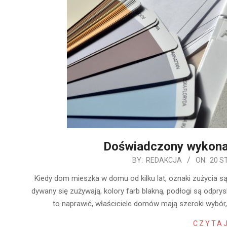
Doświadczony wykon
2020-
BY:
REDAKCJA
ON:
20 S
01-
Kiedy dom mieszka w domu od kilku lat, oznaki zużycia są
20
dywany się zużywają, kolory farb blakną, podłogi są odprys
to naprawić, właściciele domów mają szeroki wybó
CZYTAJ