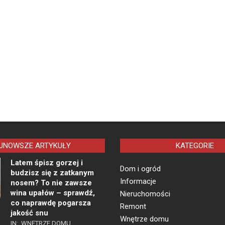
JNOWSZE ARTYKUŁY
KATEGORIE
Latem śpisz gorzej i
Dom i ogród
budzisz się z zatkanym
Informacje
nosem? To nie zawsze
wina upałów – sprawdź,
Nieruchomości
co naprawdę pogarsza
Remont
jakość snu
Wnętrze domu
IN:
WNĘTRZE DOMU