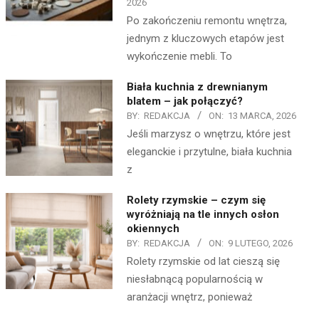
2026
Po zakończeniu remontu wnętrza,
jednym z kluczowych etapów jest
wykończenie mebli. To
Biała kuchnia z drewnianym
blatem – jak połączyć?
BY:
REDAKCJA
ON:
13 MARCA, 2026
Jeśli marzysz o wnętrzu, które jest
eleganckie i przytulne, biała kuchnia
z
Rolety rzymskie – czym się
wyróżniają na tle innych osłon
okiennych
BY:
REDAKCJA
ON:
9 LUTEGO, 2026
Rolety rzymskie od lat cieszą się
niesłabnącą popularnością w
aranżacji wnętrz, ponieważ