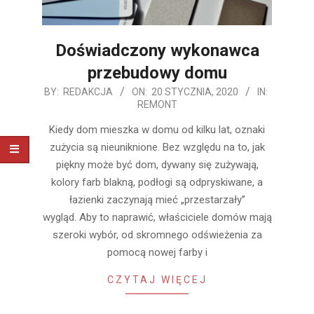
Doświadczony wykonawca
przebudowy domu
2020-
BY:
REDAKCJA
ON:
20 STYCZNIA, 2020
IN:
REMONT
01-
20
Kiedy dom mieszka w domu od kilku lat, oznaki
zużycia są nieuniknione. Bez względu na to, jak
piękny może być dom, dywany się zużywają,
kolory farb blakną, podłogi są odpryskiwane, a
łazienki zaczynają mieć „przestarzały”
wygląd. Aby to naprawić, właściciele domów mają
szeroki wybór, od skromnego odświeżenia za
pomocą nowej farby i
CZYTAJ WIĘCEJ