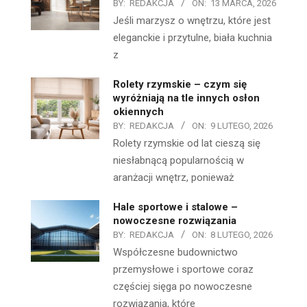
BY:
REDAKCJA
ON:
13 MARCA, 2026
Jeśli marzysz o wnętrzu, które jest
eleganckie i przytulne, biała kuchnia
z
Rolety rzymskie – czym się
wyróżniają na tle innych osłon
okiennych
BY:
REDAKCJA
ON:
9 LUTEGO, 2026
Rolety rzymskie od lat cieszą się
niesłabnącą popularnością w
aranżacji wnętrz, ponieważ
Hale sportowe i stalowe –
nowoczesne rozwiązania
BY:
REDAKCJA
ON:
8 LUTEGO, 2026
Współczesne budownictwo
przemysłowe i sportowe coraz
częściej sięga po nowoczesne
rozwiązania, które