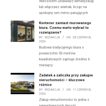
Wieczorem ustawiasz klimatyzację
lub włączasz wiatrak, licząc na
spokojny sen mimo panujących
Kontener zamiast murowanego
biura. Czemu warto wybrać to
rozwiązanie?
BY:
REDAKCJA
ON:
28 CZERWCA,
2026
Budowa tradycyjnego biura o
powierzchni 50 metrów
kwadratowych zajmuje średnio 6
miesięcy
Zadatek a zaliczka przy zakupie
nieruchomości – kluczowe
różnice
BY:
REDAKCJA
ON:
11 CZERWCA,
2026
Zakup nieruchomości to jedna z
najważniejszych decyzji