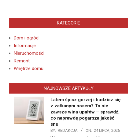
KATEGORIE
Dom i ogród
Informacje
Nieruchomości
Remont
Wnętrze domu
NAJNOWSZE ARTYKUŁY
Latem śpisz gorzej i budzisz się
z zatkanym nosem? To nie
zawsze wina upałów – sprawdź,
co naprawdę pogarsza jakość
snu
BY:
REDAKCJA
ON:
24 LIPCA, 2026