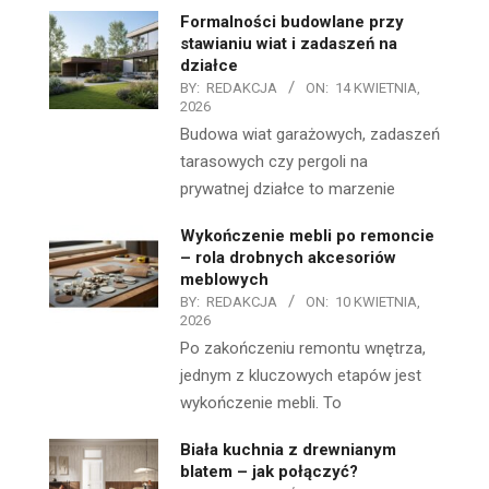
Formalności budowlane przy
stawianiu wiat i zadaszeń na
działce
BY:
REDAKCJA
ON:
14 KWIETNIA,
2026
Budowa wiat garażowych, zadaszeń
tarasowych czy pergoli na
prywatnej działce to marzenie
Wykończenie mebli po remoncie
– rola drobnych akcesoriów
meblowych
BY:
REDAKCJA
ON:
10 KWIETNIA,
2026
Po zakończeniu remontu wnętrza,
jednym z kluczowych etapów jest
wykończenie mebli. To
Biała kuchnia z drewnianym
blatem – jak połączyć?