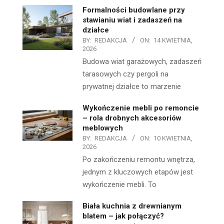
Formalności budowlane przy
stawianiu wiat i zadaszeń na
działce
BY:
REDAKCJA
ON:
14 KWIETNIA,
2026
Budowa wiat garażowych, zadaszeń
tarasowych czy pergoli na
prywatnej działce to marzenie
Wykończenie mebli po remoncie
– rola drobnych akcesoriów
meblowych
BY:
REDAKCJA
ON:
10 KWIETNIA,
2026
Po zakończeniu remontu wnętrza,
jednym z kluczowych etapów jest
wykończenie mebli. To
Biała kuchnia z drewnianym
blatem – jak połączyć?