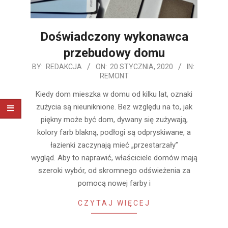
Doświadczony wykonawca
przebudowy domu
2020-
BY:
REDAKCJA
ON:
20 STYCZNIA, 2020
IN:
REMONT
01-
20
Kiedy dom mieszka w domu od kilku lat, oznaki
zużycia są nieuniknione. Bez względu na to, jak
piękny może być dom, dywany się zużywają,
kolory farb blakną, podłogi są odpryskiwane, a
łazienki zaczynają mieć „przestarzały”
wygląd. Aby to naprawić, właściciele domów mają
szeroki wybór, od skromnego odświeżenia za
pomocą nowej farby i
CZYTAJ WIĘCEJ