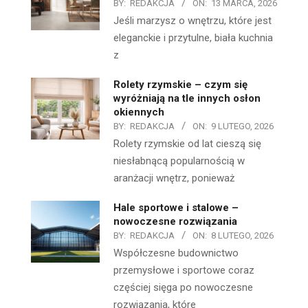
BY:
REDAKCJA
ON:
13 MARCA, 2026
Jeśli marzysz o wnętrzu, które jest
eleganckie i przytulne, biała kuchnia
z
Rolety rzymskie – czym się
wyróżniają na tle innych osłon
okiennych
BY:
REDAKCJA
ON:
9 LUTEGO, 2026
Rolety rzymskie od lat cieszą się
niesłabnącą popularnością w
aranżacji wnętrz, ponieważ
Hale sportowe i stalowe –
nowoczesne rozwiązania
BY:
REDAKCJA
ON:
8 LUTEGO, 2026
Współczesne budownictwo
przemysłowe i sportowe coraz
częściej sięga po nowoczesne
rozwiązania, które