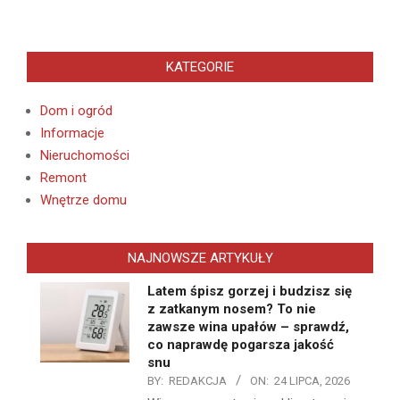
KATEGORIE
Dom i ogród
Informacje
Nieruchomości
Remont
Wnętrze domu
NAJNOWSZE ARTYKUŁY
Latem śpisz gorzej i budzisz się
z zatkanym nosem? To nie
zawsze wina upałów – sprawdź,
co naprawdę pogarsza jakość
snu
BY:
REDAKCJA
ON:
24 LIPCA, 2026