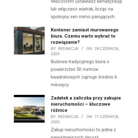
Wieczorem ustawiasz klimatyzację
lub włączasz wiatrak, licząc na
spokojny sen mimo panujących
Kontener zamiast murowanego
biura. Czemu warto wybrać to
rozwiązanie?
BY:
REDAKCJA
ON:
28 CZERWCA,
2026
Budowa tradycyjnego biura o
powierzchni 50 metrów
kwadratowych zajmuje średnio 6
miesięcy
Zadatek a zaliczka przy zakupie
nieruchomości – kluczowe
różnice
BY:
REDAKCJA
ON:
11 CZERWCA,
2026
Zakup nieruchomości to jedna z
najważniejszych decyzji