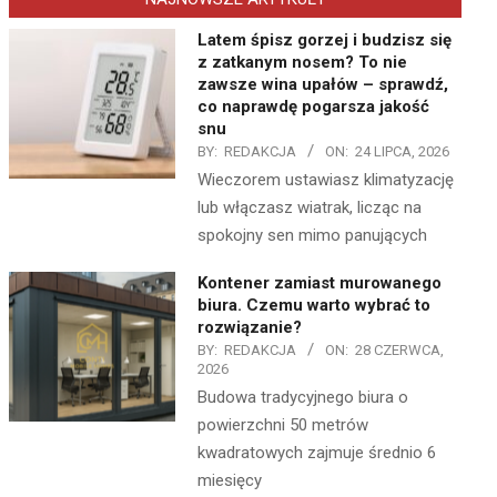
Latem śpisz gorzej i budzisz się
z zatkanym nosem? To nie
zawsze wina upałów – sprawdź,
co naprawdę pogarsza jakość
snu
BY:
REDAKCJA
ON:
24 LIPCA, 2026
Wieczorem ustawiasz klimatyzację
lub włączasz wiatrak, licząc na
spokojny sen mimo panujących
Kontener zamiast murowanego
biura. Czemu warto wybrać to
rozwiązanie?
BY:
REDAKCJA
ON:
28 CZERWCA,
2026
Budowa tradycyjnego biura o
powierzchni 50 metrów
kwadratowych zajmuje średnio 6
miesięcy