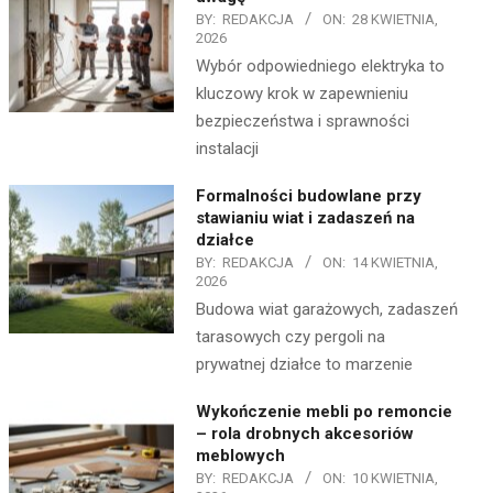
BY:
REDAKCJA
ON:
28 KWIETNIA,
2026
Wybór odpowiedniego elektryka to
kluczowy krok w zapewnieniu
bezpieczeństwa i sprawności
instalacji
Formalności budowlane przy
stawianiu wiat i zadaszeń na
działce
BY:
REDAKCJA
ON:
14 KWIETNIA,
2026
Budowa wiat garażowych, zadaszeń
tarasowych czy pergoli na
prywatnej działce to marzenie
Wykończenie mebli po remoncie
– rola drobnych akcesoriów
meblowych
BY:
REDAKCJA
ON:
10 KWIETNIA,