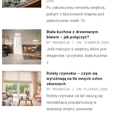
2026
Po zakończeniu remontu wnętrza,
jednym z kluczowych etapów jest
wykończenie mebli. To
Biała kuchnia z drewnianym
blatem – jak połączyć?
BY:
REDAKCJA
ON:
13 MARCA, 2026
Jeśli marzysz o wnętrzu, które jest
eleganckie i przytulne, biała kuchnia
z
Rolety rzymskie – czym się
wyróżniają na tle innych osłon
okiennych
BY:
REDAKCJA
ON:
9 LUTEGO, 2026
Rolety rzymskie od lat cieszą się
niesłabnącą popularnością w
aranżacji wnętrz, ponieważ