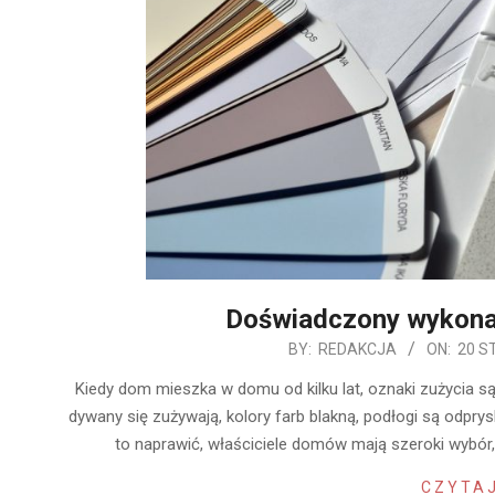
Doświadczony wykon
2020-
BY:
REDAKCJA
ON:
20 S
01-
Kiedy dom mieszka w domu od kilku lat, oznaki zużycia są
20
dywany się zużywają, kolory farb blakną, podłogi są odprys
to naprawić, właściciele domów mają szeroki wybó
CZYTAJ