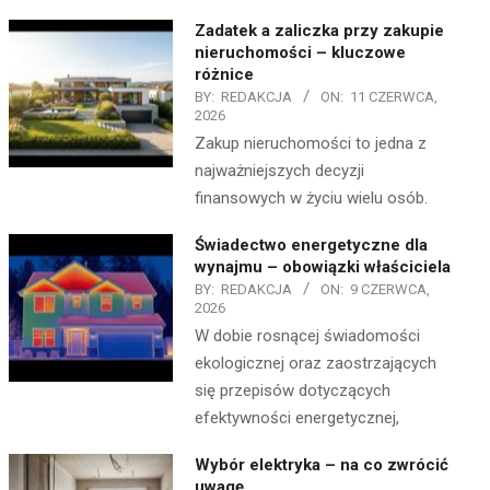
Zadatek a zaliczka przy zakupie
nieruchomości – kluczowe
różnice
BY:
REDAKCJA
ON:
11 CZERWCA,
2026
Zakup nieruchomości to jedna z
najważniejszych decyzji
finansowych w życiu wielu osób.
Świadectwo energetyczne dla
wynajmu – obowiązki właściciela
BY:
REDAKCJA
ON:
9 CZERWCA,
2026
W dobie rosnącej świadomości
ekologicznej oraz zaostrzających
się przepisów dotyczących
efektywności energetycznej,
Wybór elektryka – na co zwrócić
uwagę