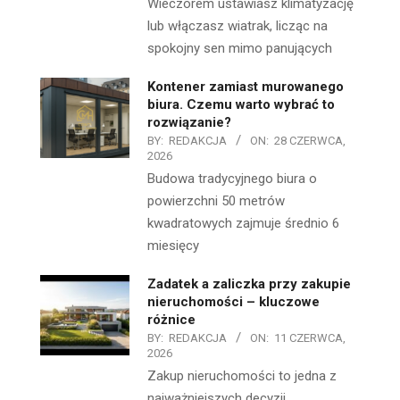
Wieczorem ustawiasz klimatyzację
lub włączasz wiatrak, licząc na
spokojny sen mimo panujących
Kontener zamiast murowanego
biura. Czemu warto wybrać to
rozwiązanie?
BY:
REDAKCJA
ON:
28 CZERWCA,
2026
Budowa tradycyjnego biura o
powierzchni 50 metrów
kwadratowych zajmuje średnio 6
miesięcy
Zadatek a zaliczka przy zakupie
nieruchomości – kluczowe
różnice
BY:
REDAKCJA
ON:
11 CZERWCA,
2026
Zakup nieruchomości to jedna z
najważniejszych decyzji