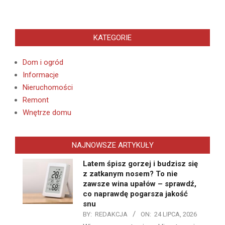
KATEGORIE
Dom i ogród
Informacje
Nieruchomości
Remont
Wnętrze domu
NAJNOWSZE ARTYKUŁY
Latem śpisz gorzej i budzisz się
z zatkanym nosem? To nie
zawsze wina upałów – sprawdź,
co naprawdę pogarsza jakość
snu
BY:
REDAKCJA
ON:
24 LIPCA, 2026