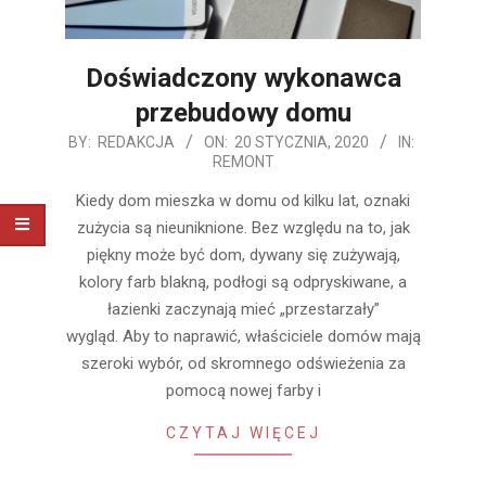
Doświadczony wykonawca
przebudowy domu
2020-
BY:
REDAKCJA
ON:
20 STYCZNIA, 2020
IN:
REMONT
01-
20
Kiedy dom mieszka w domu od kilku lat, oznaki
zużycia są nieuniknione. Bez względu na to, jak
piękny może być dom, dywany się zużywają,
kolory farb blakną, podłogi są odpryskiwane, a
łazienki zaczynają mieć „przestarzały”
wygląd. Aby to naprawić, właściciele domów mają
szeroki wybór, od skromnego odświeżenia za
pomocą nowej farby i
CZYTAJ WIĘCEJ