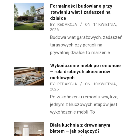
Formalności budowlane przy
stawianiu wiat i zadaszeń na
działce
BY:
REDAKCJA
ON:
14 KWIETNIA,
2026
Budowa wiat garażowych, zadaszeń
tarasowych czy pergoli na
prywatnej działce to marzenie
Wykończenie mebli po remoncie
– rola drobnych akcesoriów
meblowych
BY:
REDAKCJA
ON:
10 KWIETNIA,
2026
Po zakończeniu remontu wnętrza,
jednym z kluczowych etapów jest
wykończenie mebli. To
Biała kuchnia z drewnianym
blatem – jak połączyć?