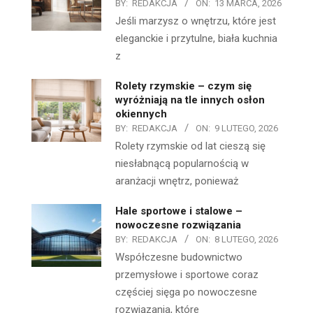
BY:
REDAKCJA
ON:
13 MARCA, 2026
Jeśli marzysz o wnętrzu, które jest
eleganckie i przytulne, biała kuchnia
z
Rolety rzymskie – czym się
wyróżniają na tle innych osłon
okiennych
BY:
REDAKCJA
ON:
9 LUTEGO, 2026
Rolety rzymskie od lat cieszą się
niesłabnącą popularnością w
aranżacji wnętrz, ponieważ
Hale sportowe i stalowe –
nowoczesne rozwiązania
BY:
REDAKCJA
ON:
8 LUTEGO, 2026
Współczesne budownictwo
przemysłowe i sportowe coraz
częściej sięga po nowoczesne
rozwiązania, które