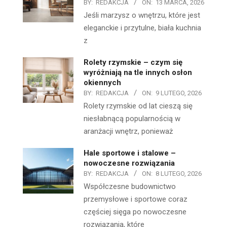
BY:
REDAKCJA
ON:
13 MARCA, 2026
Jeśli marzysz o wnętrzu, które jest
eleganckie i przytulne, biała kuchnia
z
Rolety rzymskie – czym się
wyróżniają na tle innych osłon
okiennych
BY:
REDAKCJA
ON:
9 LUTEGO, 2026
Rolety rzymskie od lat cieszą się
niesłabnącą popularnością w
aranżacji wnętrz, ponieważ
Hale sportowe i stalowe –
nowoczesne rozwiązania
BY:
REDAKCJA
ON:
8 LUTEGO, 2026
Współczesne budownictwo
przemysłowe i sportowe coraz
częściej sięga po nowoczesne
rozwiązania, które