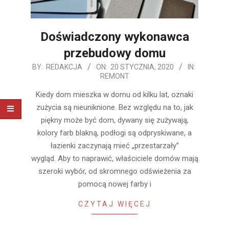
Doświadczony wykonawca
przebudowy domu
2020-
BY:
REDAKCJA
ON:
20 STYCZNIA, 2020
IN:
REMONT
01-
20
Kiedy dom mieszka w domu od kilku lat, oznaki
zużycia są nieuniknione. Bez względu na to, jak
piękny może być dom, dywany się zużywają,
kolory farb blakną, podłogi są odpryskiwane, a
łazienki zaczynają mieć „przestarzały”
wygląd. Aby to naprawić, właściciele domów mają
szeroki wybór, od skromnego odświeżenia za
pomocą nowej farby i
CZYTAJ WIĘCEJ