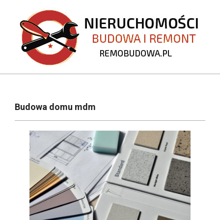
Skip
to
content
REMOBUDOWA.PL
Primary
Navigation
Budowa domu mdm
Menu