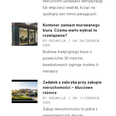
Wieczorem ustawiasz klimatyzację
lub włączasz wiatrak, licząc na
spokojny sen mimo panujących
Kontener zamiast murowanego
biura. Czemu warto wybrać to
rozwiązanie?
BY:
REDAKCJA
ON:
28 CZERWCA,
2026
Budowa tradycyjnego biura o
powierzchni 50 metrów
kwadratowych zajmuje średnio 6
miesięcy
Zadatek a zaliczka przy zakupie
nieruchomości – kluczowe
różnice
BY:
REDAKCJA
ON:
11 CZERWCA,
2026
Zakup nieruchomości to jedna z
najważniejszych decyzji