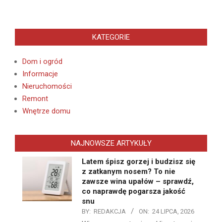
KATEGORIE
Dom i ogród
Informacje
Nieruchomości
Remont
Wnętrze domu
NAJNOWSZE ARTYKUŁY
Latem śpisz gorzej i budzisz się
z zatkanym nosem? To nie
zawsze wina upałów – sprawdź,
co naprawdę pogarsza jakość
snu
BY:
REDAKCJA
ON:
24 LIPCA, 2026