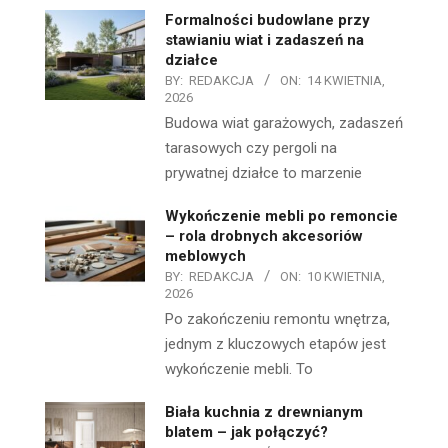
Formalności budowlane przy
stawianiu wiat i zadaszeń na
działce
BY:
REDAKCJA
ON:
14 KWIETNIA,
2026
Budowa wiat garażowych, zadaszeń
tarasowych czy pergoli na
prywatnej działce to marzenie
Wykończenie mebli po remoncie
– rola drobnych akcesoriów
meblowych
BY:
REDAKCJA
ON:
10 KWIETNIA,
2026
Po zakończeniu remontu wnętrza,
jednym z kluczowych etapów jest
wykończenie mebli. To
Biała kuchnia z drewnianym
blatem – jak połączyć?