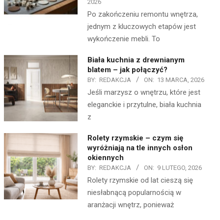
2026
Po zakończeniu remontu wnętrza,
jednym z kluczowych etapów jest
wykończenie mebli. To
Biała kuchnia z drewnianym
blatem – jak połączyć?
BY:
REDAKCJA
ON:
13 MARCA, 2026
Jeśli marzysz o wnętrzu, które jest
eleganckie i przytulne, biała kuchnia
z
Rolety rzymskie – czym się
wyróżniają na tle innych osłon
okiennych
BY:
REDAKCJA
ON:
9 LUTEGO, 2026
Rolety rzymskie od lat cieszą się
niesłabnącą popularnością w
aranżacji wnętrz, ponieważ