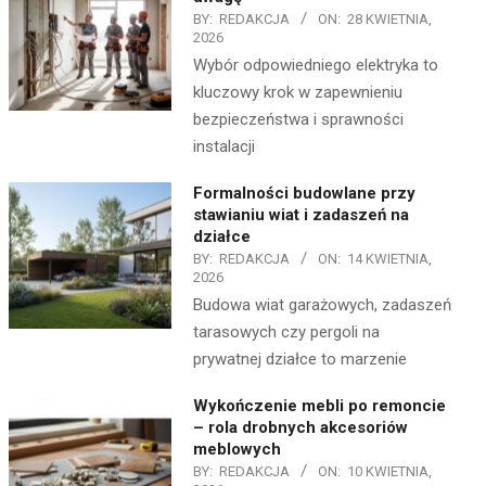
BY:
REDAKCJA
ON:
28 KWIETNIA,
2026
Wybór odpowiedniego elektryka to
kluczowy krok w zapewnieniu
bezpieczeństwa i sprawności
instalacji
Formalności budowlane przy
stawianiu wiat i zadaszeń na
działce
BY:
REDAKCJA
ON:
14 KWIETNIA,
2026
Budowa wiat garażowych, zadaszeń
tarasowych czy pergoli na
prywatnej działce to marzenie
Wykończenie mebli po remoncie
– rola drobnych akcesoriów
meblowych
BY:
REDAKCJA
ON:
10 KWIETNIA,