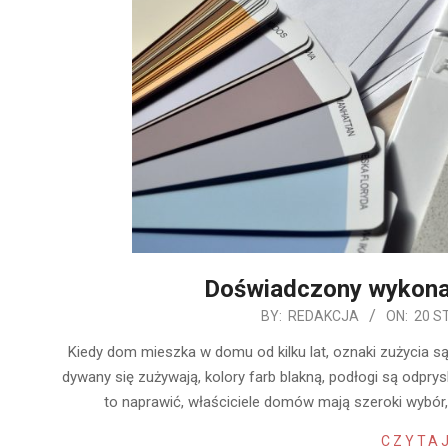
Doświadczony wykon
2020-
BY:
REDAKCJA
ON:
20 S
01-
Kiedy dom mieszka w domu od kilku lat, oznaki zużycia są
20
dywany się zużywają, kolory farb blakną, podłogi są odprys
to naprawić, właściciele domów mają szeroki wybó
CZYTAJ