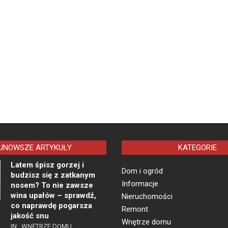
JNOWSZE ARTYKUŁY
KATEGORIE
Latem śpisz gorzej i
Dom i ogród
budzisz się z zatkanym
Informacje
nosem? To nie zawsze
wina upałów – sprawdź,
Nieruchomości
co naprawdę pogarsza
Remont
jakość snu
Wnętrze domu
IN:
WNĘTRZE DOMU