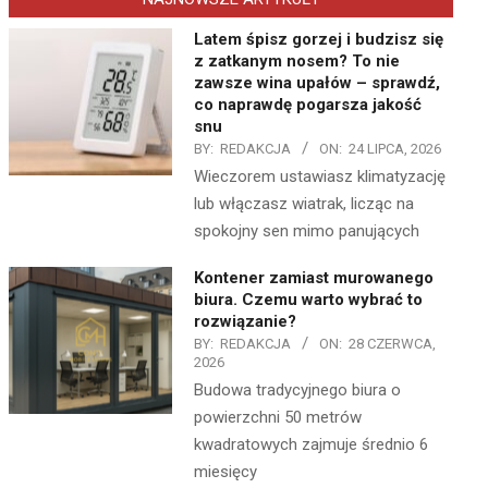
Latem śpisz gorzej i budzisz się
z zatkanym nosem? To nie
zawsze wina upałów – sprawdź,
co naprawdę pogarsza jakość
snu
BY:
REDAKCJA
ON:
24 LIPCA, 2026
Wieczorem ustawiasz klimatyzację
lub włączasz wiatrak, licząc na
spokojny sen mimo panujących
Kontener zamiast murowanego
biura. Czemu warto wybrać to
rozwiązanie?
BY:
REDAKCJA
ON:
28 CZERWCA,
2026
Budowa tradycyjnego biura o
powierzchni 50 metrów
kwadratowych zajmuje średnio 6
miesięcy