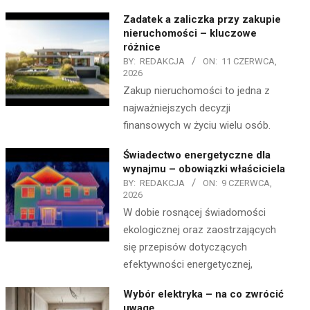
Zadatek a zaliczka przy zakupie
nieruchomości – kluczowe
różnice
BY:
REDAKCJA
ON:
11 CZERWCA,
2026
Zakup nieruchomości to jedna z
najważniejszych decyzji
finansowych w życiu wielu osób.
Świadectwo energetyczne dla
wynajmu – obowiązki właściciela
BY:
REDAKCJA
ON:
9 CZERWCA,
2026
W dobie rosnącej świadomości
ekologicznej oraz zaostrzających
się przepisów dotyczących
efektywności energetycznej,
Wybór elektryka – na co zwrócić
uwagę