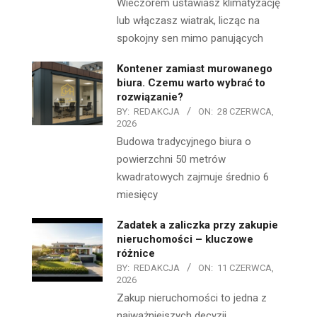
Wieczorem ustawiasz klimatyzację
lub włączasz wiatrak, licząc na
spokojny sen mimo panujących
Kontener zamiast murowanego
biura. Czemu warto wybrać to
rozwiązanie?
BY:
REDAKCJA
ON:
28 CZERWCA,
2026
Budowa tradycyjnego biura o
powierzchni 50 metrów
kwadratowych zajmuje średnio 6
miesięcy
Zadatek a zaliczka przy zakupie
nieruchomości – kluczowe
różnice
BY:
REDAKCJA
ON:
11 CZERWCA,
2026
Zakup nieruchomości to jedna z
najważniejszych decyzji