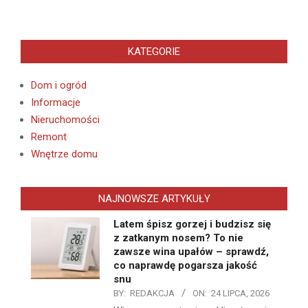
KATEGORIE
Dom i ogród
Informacje
Nieruchomości
Remont
Wnętrze domu
NAJNOWSZE ARTYKUŁY
Latem śpisz gorzej i budzisz się
z zatkanym nosem? To nie
zawsze wina upałów – sprawdź,
co naprawdę pogarsza jakość
snu
BY:
REDAKCJA
ON:
24 LIPCA, 2026