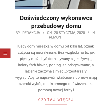
Doświadczony wykonawca
przebudowy domu
2020-
BY:
REDAKCJA
ON:
20 STYCZNIA, 2020
IN:
REMONT
01-
20
Kiedy dom mieszka w domu od kilku lat, oznaki
zużycia są nieuniknione. Bez względu na to, jak
piękny może być dom, dywany się zużywają,
kolory farb blakną, podłogi są odpryskiwane, a
łazienki zaczynają mieć „przestarzały”
wygląd. Aby to naprawić, właściciele domów mają
szeroki wybór, od skromnego odświeżenia za
pomocą nowej farby i
CZYTAJ WIĘCEJ