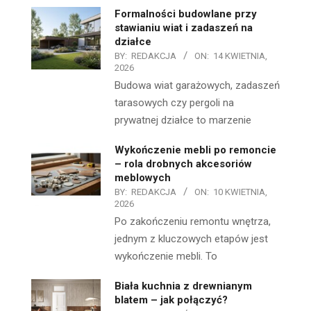
Formalności budowlane przy
stawianiu wiat i zadaszeń na
działce
BY:
REDAKCJA
ON:
14 KWIETNIA,
2026
Budowa wiat garażowych, zadaszeń
tarasowych czy pergoli na
prywatnej działce to marzenie
Wykończenie mebli po remoncie
– rola drobnych akcesoriów
meblowych
BY:
REDAKCJA
ON:
10 KWIETNIA,
2026
Po zakończeniu remontu wnętrza,
jednym z kluczowych etapów jest
wykończenie mebli. To
Biała kuchnia z drewnianym
blatem – jak połączyć?