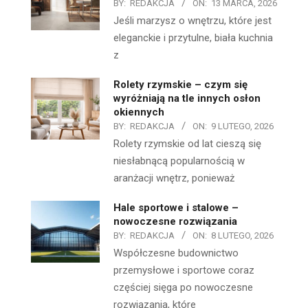
BY:
REDAKCJA
ON:
13 MARCA, 2026
Jeśli marzysz o wnętrzu, które jest
eleganckie i przytulne, biała kuchnia
z
Rolety rzymskie – czym się
wyróżniają na tle innych osłon
okiennych
BY:
REDAKCJA
ON:
9 LUTEGO, 2026
Rolety rzymskie od lat cieszą się
niesłabnącą popularnością w
aranżacji wnętrz, ponieważ
Hale sportowe i stalowe –
nowoczesne rozwiązania
BY:
REDAKCJA
ON:
8 LUTEGO, 2026
Współczesne budownictwo
przemysłowe i sportowe coraz
częściej sięga po nowoczesne
rozwiązania, które