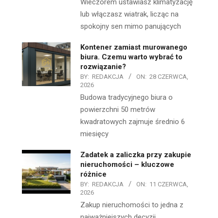
Wieczorem ustawiasz klimatyzację
lub włączasz wiatrak, licząc na
spokojny sen mimo panujących
Kontener zamiast murowanego
biura. Czemu warto wybrać to
rozwiązanie?
BY:
REDAKCJA
ON:
28 CZERWCA,
2026
Budowa tradycyjnego biura o
powierzchni 50 metrów
kwadratowych zajmuje średnio 6
miesięcy
Zadatek a zaliczka przy zakupie
nieruchomości – kluczowe
różnice
BY:
REDAKCJA
ON:
11 CZERWCA,
2026
Zakup nieruchomości to jedna z
najważniejszych decyzji