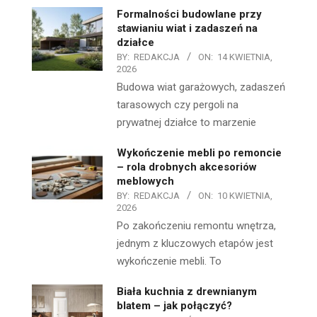
Formalności budowlane przy
stawianiu wiat i zadaszeń na
działce
BY:
REDAKCJA
ON:
14 KWIETNIA,
2026
Budowa wiat garażowych, zadaszeń
tarasowych czy pergoli na
prywatnej działce to marzenie
Wykończenie mebli po remoncie
– rola drobnych akcesoriów
meblowych
BY:
REDAKCJA
ON:
10 KWIETNIA,
2026
Po zakończeniu remontu wnętrza,
jednym z kluczowych etapów jest
wykończenie mebli. To
Biała kuchnia z drewnianym
blatem – jak połączyć?