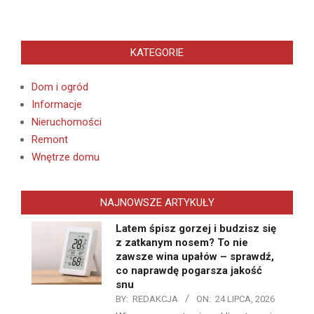
KATEGORIE
Dom i ogród
Informacje
Nieruchomości
Remont
Wnętrze domu
NAJNOWSZE ARTYKUŁY
Latem śpisz gorzej i budzisz się
z zatkanym nosem? To nie
zawsze wina upałów – sprawdź,
co naprawdę pogarsza jakość
snu
BY:
REDAKCJA
ON:
24 LIPCA, 2026