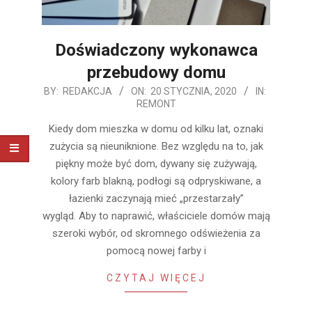
Doświadczony wykonawca
przebudowy domu
2020-
BY:
REDAKCJA
ON:
20 STYCZNIA, 2020
IN:
REMONT
01-
20
Kiedy dom mieszka w domu od kilku lat, oznaki
zużycia są nieuniknione. Bez względu na to, jak
piękny może być dom, dywany się zużywają,
kolory farb blakną, podłogi są odpryskiwane, a
łazienki zaczynają mieć „przestarzały”
wygląd. Aby to naprawić, właściciele domów mają
szeroki wybór, od skromnego odświeżenia za
pomocą nowej farby i
CZYTAJ WIĘCEJ