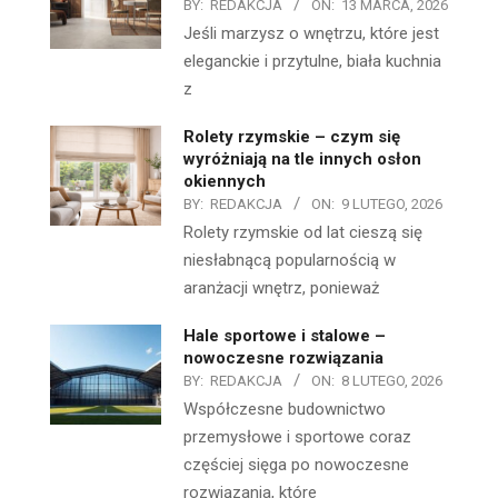
BY:
REDAKCJA
ON:
13 MARCA, 2026
Jeśli marzysz o wnętrzu, które jest
eleganckie i przytulne, biała kuchnia
z
Rolety rzymskie – czym się
wyróżniają na tle innych osłon
okiennych
BY:
REDAKCJA
ON:
9 LUTEGO, 2026
Rolety rzymskie od lat cieszą się
niesłabnącą popularnością w
aranżacji wnętrz, ponieważ
Hale sportowe i stalowe –
nowoczesne rozwiązania
BY:
REDAKCJA
ON:
8 LUTEGO, 2026
Współczesne budownictwo
przemysłowe i sportowe coraz
częściej sięga po nowoczesne
rozwiązania, które