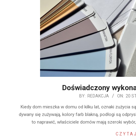
Doświadczony wykon
2020-
BY:
REDAKCJA
ON:
20 S
01-
Kiedy dom mieszka w domu od kilku lat, oznaki zużycia są
20
dywany się zużywają, kolory farb blakną, podłogi są odprys
to naprawić, właściciele domów mają szeroki wybó
CZYTAJ