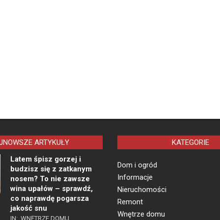
JNOWSZE ARTYKUŁY
KATEGORIE
Latem śpisz gorzej i
Dom i ogród
budzisz się z zatkanym
Informacje
nosem? To nie zawsze
wina upałów – sprawdź,
Nieruchomości
co naprawdę pogarsza
Remont
jakość snu
Wnętrze domu
IN:
WNĘTRZE DOMU