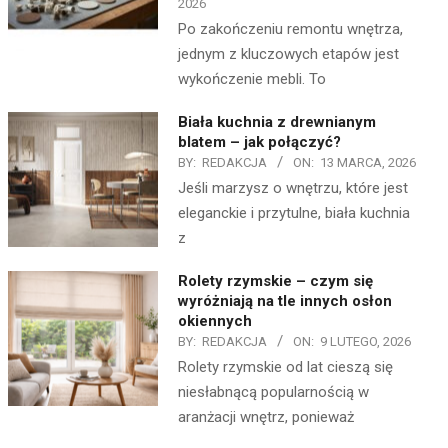
2026
Po zakończeniu remontu wnętrza,
jednym z kluczowych etapów jest
wykończenie mebli. To
Biała kuchnia z drewnianym
blatem – jak połączyć?
BY:
REDAKCJA
ON:
13 MARCA, 2026
Jeśli marzysz o wnętrzu, które jest
eleganckie i przytulne, biała kuchnia
z
Rolety rzymskie – czym się
wyróżniają na tle innych osłon
okiennych
BY:
REDAKCJA
ON:
9 LUTEGO, 2026
Rolety rzymskie od lat cieszą się
niesłabnącą popularnością w
aranżacji wnętrz, ponieważ