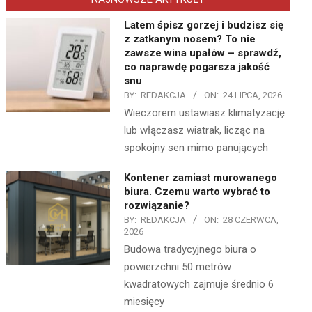
Latem śpisz gorzej i budzisz się
z zatkanym nosem? To nie
zawsze wina upałów – sprawdź,
co naprawdę pogarsza jakość
snu
BY:
REDAKCJA
ON:
24 LIPCA, 2026
Wieczorem ustawiasz klimatyzację
lub włączasz wiatrak, licząc na
spokojny sen mimo panujących
Kontener zamiast murowanego
biura. Czemu warto wybrać to
rozwiązanie?
BY:
REDAKCJA
ON:
28 CZERWCA,
2026
Budowa tradycyjnego biura o
powierzchni 50 metrów
kwadratowych zajmuje średnio 6
miesięcy