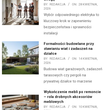
BY:
REDAKCJA
ON:
28 KWIETNIA,
2026
Wybór odpowiedniego elektryka to
kluczowy krok w zapewnieniu
bezpieczeństwa i sprawności
instalacji
Formalności budowlane przy
stawianiu wiat i zadaszeń na
działce
BY:
REDAKCJA
ON:
14 KWIETNIA,
2026
Budowa wiat garażowych, zadaszeń
tarasowych czy pergoli na
prywatnej działce to marzenie
Wykończenie mebli po remoncie
– rola drobnych akcesoriów
meblowych
BY:
REDAKCJA
ON:
10 KWIETNIA,