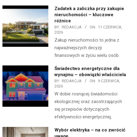
Zadatek a zaliczka przy zakupie
nieruchomości – kluczowe
różnice
BY:
REDAKCJA
ON:
11 CZERWCA,
2026
Zakup nieruchomości to jedna z
najważniejszych decyzji
finansowych w życiu wielu osób.
Świadectwo energetyczne dla
wynajmu – obowiązki właściciela
BY:
REDAKCJA
ON:
9 CZERWCA,
2026
W dobie rosnącej świadomości
ekologicznej oraz zaostrzających
się przepisów dotyczących
efektywności energetycznej,
Wybór elektryka – na co zwrócić
uwagę