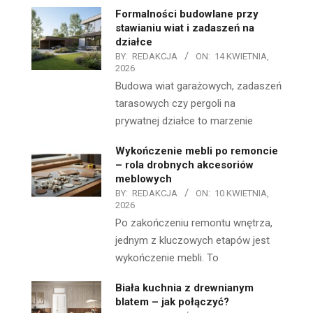
Formalności budowlane przy
stawianiu wiat i zadaszeń na
działce
BY:
REDAKCJA
ON:
14 KWIETNIA,
2026
Budowa wiat garażowych, zadaszeń
tarasowych czy pergoli na
prywatnej działce to marzenie
Wykończenie mebli po remoncie
– rola drobnych akcesoriów
meblowych
BY:
REDAKCJA
ON:
10 KWIETNIA,
2026
Po zakończeniu remontu wnętrza,
jednym z kluczowych etapów jest
wykończenie mebli. To
Biała kuchnia z drewnianym
blatem – jak połączyć?