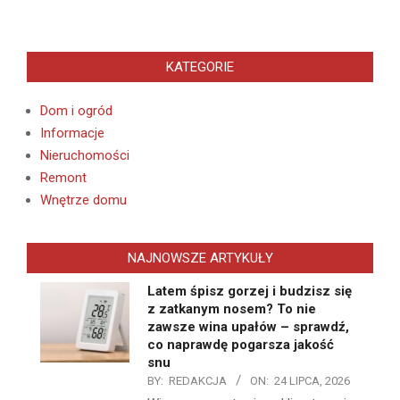
KATEGORIE
Dom i ogród
Informacje
Nieruchomości
Remont
Wnętrze domu
NAJNOWSZE ARTYKUŁY
Latem śpisz gorzej i budzisz się
z zatkanym nosem? To nie
zawsze wina upałów – sprawdź,
co naprawdę pogarsza jakość
snu
BY:
REDAKCJA
ON:
24 LIPCA, 2026