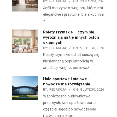
BY:
REDAKCJA
ON:
13 MARCA, 2026
Jeśli marzysz o wnętrzu, które jest
eleganckie i przytulne, biała kuchnia
z
Rolety rzymskie – czym się
wyróżniają na tle innych osłon
okiennych
BY:
REDAKCJA
ON:
9 LUTEGO, 2026
Rolety rzymskie od lat cieszą się
niesłabnącą popularnością w
aranżacji wnętrz, ponieważ
Hale sportowe i stalowe –
nowoczesne rozwiązania
BY:
REDAKCJA
ON:
8 LUTEGO, 2026
Współczesne budownictwo
przemysłowe i sportowe coraz
częściej sięga po nowoczesne
rozwiązania, które