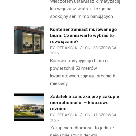
Wieczorem ustawiasz klimatyzację
lub włączasz wiatrak, licząc na
spokojny sen mimo panujących
Kontener zamiast murowanego
biura. Czemu warto wybrać to
rozwiązanie?
BY:
REDAKCJA
ON:
28 CZERWCA,
2026
Budowa tradycyjnego biura o
powierzchni 50 metrów
kwadratowych zajmuje średnio 6
miesięcy
Zadatek a zaliczka przy zakupie
nieruchomości – kluczowe
różnice
BY:
REDAKCJA
ON:
11 CZERWCA,
2026
Zakup nieruchomości to jedna z
najważniejszych decyzji