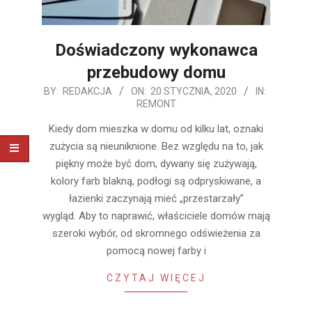
Doświadczony wykonawca
przebudowy domu
2020-
BY:
REDAKCJA
ON:
20 STYCZNIA, 2020
IN:
REMONT
01-
20
Kiedy dom mieszka w domu od kilku lat, oznaki
zużycia są nieuniknione. Bez względu na to, jak
piękny może być dom, dywany się zużywają,
kolory farb blakną, podłogi są odpryskiwane, a
łazienki zaczynają mieć „przestarzały”
wygląd. Aby to naprawić, właściciele domów mają
szeroki wybór, od skromnego odświeżenia za
pomocą nowej farby i
CZYTAJ WIĘCEJ