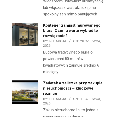
Wieczorem ustawiasz klimatyzację
lub włączasz wiatrak, licząc na
spokojny sen mimo panujących
Kontener zamiast murowanego
biura. Czemu warto wybrać to
rozwiązanie?
BY:
REDAKCJA
ON:
28 CZERWCA,
2026
Budowa tradycyjnego biura o
powierzchni 50 metrów
kwadratowych zajmuje średnio 6
miesięcy
Zadatek a zaliczka przy zakupie
nieruchomości – kluczowe
różnice
BY:
REDAKCJA
ON:
11 CZERWCA,
2026
Zakup nieruchomości to jedna z
najważniejszych decyzji