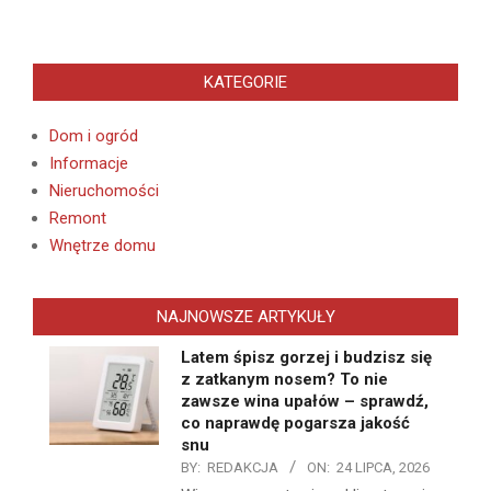
KATEGORIE
Dom i ogród
Informacje
Nieruchomości
Remont
Wnętrze domu
NAJNOWSZE ARTYKUŁY
Latem śpisz gorzej i budzisz się
z zatkanym nosem? To nie
zawsze wina upałów – sprawdź,
co naprawdę pogarsza jakość
snu
BY:
REDAKCJA
ON:
24 LIPCA, 2026