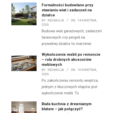
Formalności budowlane przy
stawianiu wiat i zadaszeń na
działce
BY:
REDAKCJA
ON:
14 KWIETNIA,
2026
Budowa wiat garażowych, zadaszeń
tarasowych czy pergoli na
prywatnej działce to marzenie
Wykończenie mebli po remoncie
– rola drobnych akcesoriów
meblowych
BY:
REDAKCJA
ON:
10 KWIETNIA,
2026
Po zakończeniu remontu wnętrza,
jednym z kluczowych etapów jest
wykończenie mebli. To
Biała kuchnia z drewnianym
blatem – jak połączyć?