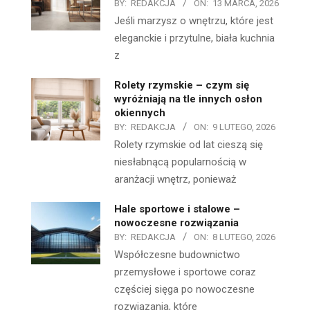
BY:
REDAKCJA
ON:
13 MARCA, 2026
Jeśli marzysz o wnętrzu, które jest
eleganckie i przytulne, biała kuchnia
z
Rolety rzymskie – czym się
wyróżniają na tle innych osłon
okiennych
BY:
REDAKCJA
ON:
9 LUTEGO, 2026
Rolety rzymskie od lat cieszą się
niesłabnącą popularnością w
aranżacji wnętrz, ponieważ
Hale sportowe i stalowe –
nowoczesne rozwiązania
BY:
REDAKCJA
ON:
8 LUTEGO, 2026
Współczesne budownictwo
przemysłowe i sportowe coraz
częściej sięga po nowoczesne
rozwiązania, które