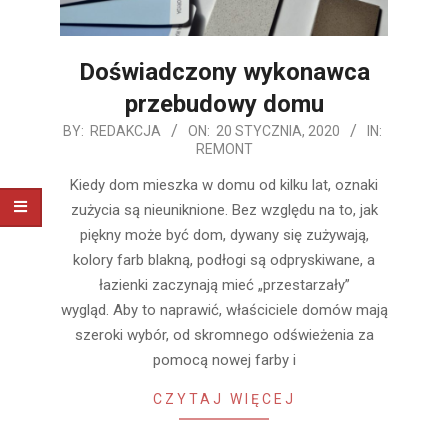
Doświadczony wykonawca
przebudowy domu
2020-
BY:
REDAKCJA
ON:
20 STYCZNIA, 2020
IN:
REMONT
01-
20
Kiedy dom mieszka w domu od kilku lat, oznaki
zużycia są nieuniknione. Bez względu na to, jak
piękny może być dom, dywany się zużywają,
kolory farb blakną, podłogi są odpryskiwane, a
łazienki zaczynają mieć „przestarzały”
wygląd. Aby to naprawić, właściciele domów mają
szeroki wybór, od skromnego odświeżenia za
pomocą nowej farby i
CZYTAJ WIĘCEJ