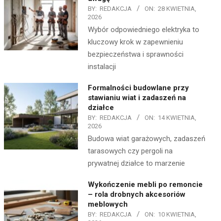
BY:
REDAKCJA
ON:
28 KWIETNIA,
2026
Wybór odpowiedniego elektryka to
kluczowy krok w zapewnieniu
bezpieczeństwa i sprawności
instalacji
Formalności budowlane przy
stawianiu wiat i zadaszeń na
działce
BY:
REDAKCJA
ON:
14 KWIETNIA,
2026
Budowa wiat garażowych, zadaszeń
tarasowych czy pergoli na
prywatnej działce to marzenie
Wykończenie mebli po remoncie
– rola drobnych akcesoriów
meblowych
BY:
REDAKCJA
ON:
10 KWIETNIA,