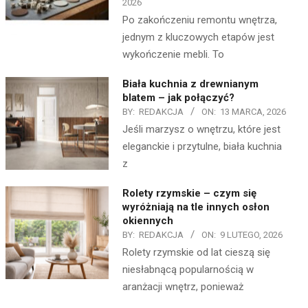
2026
Po zakończeniu remontu wnętrza,
jednym z kluczowych etapów jest
wykończenie mebli. To
Biała kuchnia z drewnianym
blatem – jak połączyć?
BY:
REDAKCJA
ON:
13 MARCA, 2026
Jeśli marzysz o wnętrzu, które jest
eleganckie i przytulne, biała kuchnia
z
Rolety rzymskie – czym się
wyróżniają na tle innych osłon
okiennych
BY:
REDAKCJA
ON:
9 LUTEGO, 2026
Rolety rzymskie od lat cieszą się
niesłabnącą popularnością w
aranżacji wnętrz, ponieważ