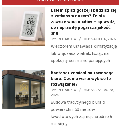
Latem śpisz gorzej i budzisz się
z zatkanym nosem? To nie
zawsze wina upałów – sprawdź,
co naprawdę pogarsza jakość
snu
BY:
REDAKCJA
ON:
24 LIPCA, 2026
Wieczorem ustawiasz klimatyzację
lub włączasz wiatrak, licząc na
spokojny sen mimo panujących
Kontener zamiast murowanego
biura. Czemu warto wybrać to
rozwiązanie?
BY:
REDAKCJA
ON:
28 CZERWCA,
2026
Budowa tradycyjnego biura o
powierzchni 50 metrów
kwadratowych zajmuje średnio 6
miesięcy