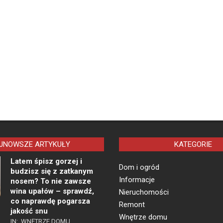
JNOWSZE ARTYKUŁY
KATEGORIE
Latem śpisz gorzej i
Dom i ogród
budzisz się z zatkanym
Informacje
nosem? To nie zawsze
wina upałów – sprawdź,
Nieruchomości
co naprawdę pogarsza
Remont
jakość snu
Wnętrze domu
IN:
WNĘTRZE DOMU