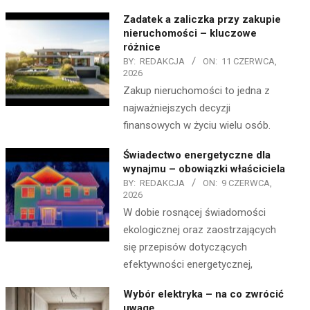
Zadatek a zaliczka przy zakupie
nieruchomości – kluczowe
różnice
BY:
REDAKCJA
ON:
11 CZERWCA,
2026
Zakup nieruchomości to jedna z
najważniejszych decyzji
finansowych w życiu wielu osób.
Świadectwo energetyczne dla
wynajmu – obowiązki właściciela
BY:
REDAKCJA
ON:
9 CZERWCA,
2026
W dobie rosnącej świadomości
ekologicznej oraz zaostrzających
się przepisów dotyczących
efektywności energetycznej,
Wybór elektryka – na co zwrócić
uwagę