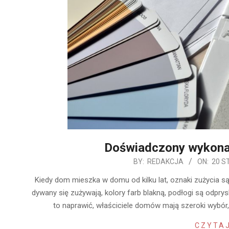
Doświadczony wykon
2020-
BY:
REDAKCJA
ON:
20 S
01-
Kiedy dom mieszka w domu od kilku lat, oznaki zużycia są
20
dywany się zużywają, kolory farb blakną, podłogi są odprys
to naprawić, właściciele domów mają szeroki wybó
CZYTAJ