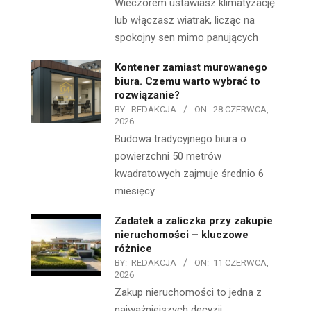
Wieczorem ustawiasz klimatyzację
lub włączasz wiatrak, licząc na
spokojny sen mimo panujących
Kontener zamiast murowanego
biura. Czemu warto wybrać to
rozwiązanie?
BY:
REDAKCJA
ON:
28 CZERWCA,
2026
Budowa tradycyjnego biura o
powierzchni 50 metrów
kwadratowych zajmuje średnio 6
miesięcy
Zadatek a zaliczka przy zakupie
nieruchomości – kluczowe
różnice
BY:
REDAKCJA
ON:
11 CZERWCA,
2026
Zakup nieruchomości to jedna z
najważniejszych decyzji