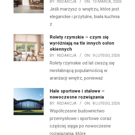
BY:
REDAKCJA
ON:
13 MARCA, 2026
Jeśli marzysz o wnętrzu, które jest
eleganckie i przytulne, biała kuchnia
z
Rolety rzymskie – czym się
wyróżniają na tle innych osłon
okiennych
BY:
REDAKCJA
ON:
9 LUTEGO, 2026
Rolety rzymskie od lat cieszą się
niesłabnącą popularnością w
aranżacji wnętrz, ponieważ
Hale sportowe i stalowe –
nowoczesne rozwiązania
BY:
REDAKCJA
ON:
8 LUTEGO, 2026
Współczesne budownictwo
przemysłowe i sportowe coraz
częściej sięga po nowoczesne
rozwiązania, które