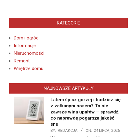
KATEGORIE
Dom i ogród
Informacje
Nieruchomości
Remont
Wnętrze domu
NAJNOWSZE ARTYKUŁY
Latem śpisz gorzej i budzisz się
z zatkanym nosem? To nie
zawsze wina upałów – sprawdź,
co naprawdę pogarsza jakość
snu
BY:
REDAKCJA
ON:
24 LIPCA, 2026