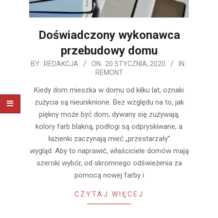
Doświadczony wykonawca
przebudowy domu
2020-
BY:
REDAKCJA
ON:
20 STYCZNIA, 2020
IN:
REMONT
01-
20
Kiedy dom mieszka w domu od kilku lat, oznaki
zużycia są nieuniknione. Bez względu na to, jak
piękny może być dom, dywany się zużywają,
kolory farb blakną, podłogi są odpryskiwane, a
łazienki zaczynają mieć „przestarzały”
wygląd. Aby to naprawić, właściciele domów mają
szeroki wybór, od skromnego odświeżenia za
pomocą nowej farby i
CZYTAJ WIĘCEJ