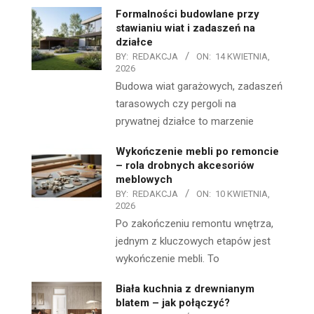
Formalności budowlane przy
stawianiu wiat i zadaszeń na
działce
BY:
REDAKCJA
ON:
14 KWIETNIA,
2026
Budowa wiat garażowych, zadaszeń
tarasowych czy pergoli na
prywatnej działce to marzenie
Wykończenie mebli po remoncie
– rola drobnych akcesoriów
meblowych
BY:
REDAKCJA
ON:
10 KWIETNIA,
2026
Po zakończeniu remontu wnętrza,
jednym z kluczowych etapów jest
wykończenie mebli. To
Biała kuchnia z drewnianym
blatem – jak połączyć?