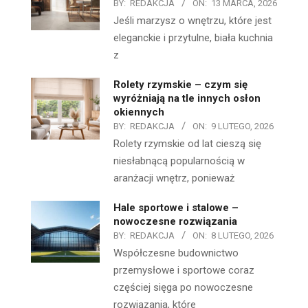
BY:
REDAKCJA
ON:
13 MARCA, 2026
Jeśli marzysz o wnętrzu, które jest
eleganckie i przytulne, biała kuchnia
z
Rolety rzymskie – czym się
wyróżniają na tle innych osłon
okiennych
BY:
REDAKCJA
ON:
9 LUTEGO, 2026
Rolety rzymskie od lat cieszą się
niesłabnącą popularnością w
aranżacji wnętrz, ponieważ
Hale sportowe i stalowe –
nowoczesne rozwiązania
BY:
REDAKCJA
ON:
8 LUTEGO, 2026
Współczesne budownictwo
przemysłowe i sportowe coraz
częściej sięga po nowoczesne
rozwiązania, które