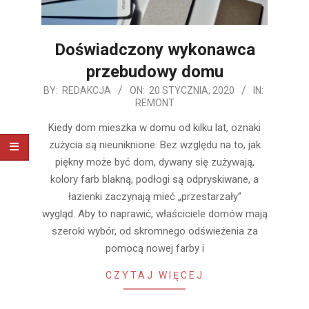
Doświadczony wykonawca
przebudowy domu
2020-
BY:
REDAKCJA
ON:
20 STYCZNIA, 2020
IN:
REMONT
01-
20
Kiedy dom mieszka w domu od kilku lat, oznaki
zużycia są nieuniknione. Bez względu na to, jak
piękny może być dom, dywany się zużywają,
kolory farb blakną, podłogi są odpryskiwane, a
łazienki zaczynają mieć „przestarzały”
wygląd. Aby to naprawić, właściciele domów mają
szeroki wybór, od skromnego odświeżenia za
pomocą nowej farby i
CZYTAJ WIĘCEJ