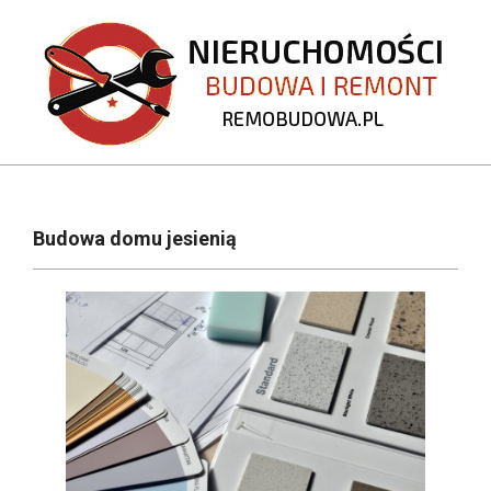
Skip
to
content
REMOBUDOWA.PL
Primary
Navigation
Budowa domu jesienią
Menu