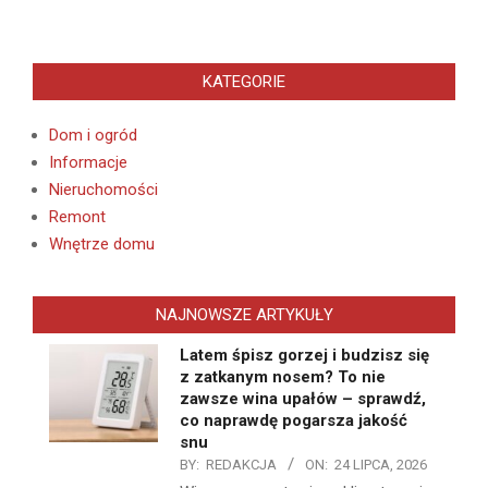
KATEGORIE
Dom i ogród
Informacje
Nieruchomości
Remont
Wnętrze domu
NAJNOWSZE ARTYKUŁY
Latem śpisz gorzej i budzisz się
z zatkanym nosem? To nie
zawsze wina upałów – sprawdź,
co naprawdę pogarsza jakość
snu
BY:
REDAKCJA
ON:
24 LIPCA, 2026