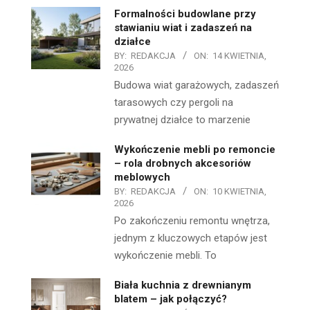
Formalności budowlane przy
stawianiu wiat i zadaszeń na
działce
BY:
REDAKCJA
ON:
14 KWIETNIA,
2026
Budowa wiat garażowych, zadaszeń
tarasowych czy pergoli na
prywatnej działce to marzenie
Wykończenie mebli po remoncie
– rola drobnych akcesoriów
meblowych
BY:
REDAKCJA
ON:
10 KWIETNIA,
2026
Po zakończeniu remontu wnętrza,
jednym z kluczowych etapów jest
wykończenie mebli. To
Biała kuchnia z drewnianym
blatem – jak połączyć?