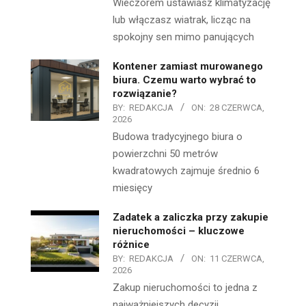
Wieczorem ustawiasz klimatyzację
lub włączasz wiatrak, licząc na
spokojny sen mimo panujących
Kontener zamiast murowanego
biura. Czemu warto wybrać to
rozwiązanie?
BY:
REDAKCJA
ON:
28 CZERWCA,
2026
Budowa tradycyjnego biura o
powierzchni 50 metrów
kwadratowych zajmuje średnio 6
miesięcy
Zadatek a zaliczka przy zakupie
nieruchomości – kluczowe
różnice
BY:
REDAKCJA
ON:
11 CZERWCA,
2026
Zakup nieruchomości to jedna z
najważniejszych decyzji