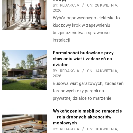
BY:
REDAKCJA
ON:
28 KWIETNIA,
2026
Wybór odpowiedniego elektryka to
kluczowy krok w zapewnieniu
bezpieczeństwa i sprawności
instalacji
Formalności budowlane przy
stawianiu wiat i zadaszeń na
działce
BY:
REDAKCJA
ON:
14 KWIETNIA,
2026
Budowa wiat garażowych, zadaszeń
tarasowych czy pergoli na
prywatnej działce to marzenie
Wykończenie mebli po remoncie
– rola drobnych akcesoriów
meblowych
BY:
REDAKCJA
ON:
10 KWIETNIA,