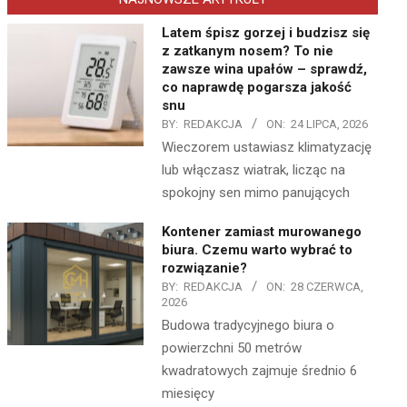
Latem śpisz gorzej i budzisz się
z zatkanym nosem? To nie
zawsze wina upałów – sprawdź,
co naprawdę pogarsza jakość
snu
BY:
REDAKCJA
ON:
24 LIPCA, 2026
Wieczorem ustawiasz klimatyzację
lub włączasz wiatrak, licząc na
spokojny sen mimo panujących
Kontener zamiast murowanego
biura. Czemu warto wybrać to
rozwiązanie?
BY:
REDAKCJA
ON:
28 CZERWCA,
2026
Budowa tradycyjnego biura o
powierzchni 50 metrów
kwadratowych zajmuje średnio 6
miesięcy