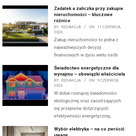
Zadatek a zaliczka przy zakupie
nieruchomości – kluczowe
różnice
BY:
REDAKCJA
ON:
11 CZERWCA,
2026
Zakup nieruchomości to jedna z
najważniejszych decyzji
finansowych w życiu wielu osób.
Świadectwo energetyczne dla
wynajmu – obowiązki właściciela
BY:
REDAKCJA
ON:
9 CZERWCA,
2026
W dobie rosnącej świadomości
ekologicznej oraz zaostrzających
się przepisów dotyczących
efektywności energetycznej,
Wybór elektryka – na co zwrócić
uwagę