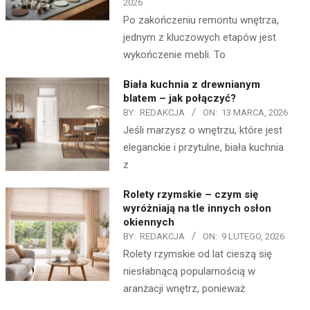
2026
Po zakończeniu remontu wnętrza,
jednym z kluczowych etapów jest
wykończenie mebli. To
Biała kuchnia z drewnianym
blatem – jak połączyć?
BY:
REDAKCJA
ON:
13 MARCA, 2026
Jeśli marzysz o wnętrzu, które jest
eleganckie i przytulne, biała kuchnia
z
Rolety rzymskie – czym się
wyróżniają na tle innych osłon
okiennych
BY:
REDAKCJA
ON:
9 LUTEGO, 2026
Rolety rzymskie od lat cieszą się
niesłabnącą popularnością w
aranżacji wnętrz, ponieważ