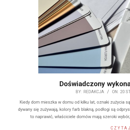
Doświadczony wykon
2020-
BY:
REDAKCJA
ON:
20 S
01-
Kiedy dom mieszka w domu od kilku lat, oznaki zużycia są
20
dywany się zużywają, kolory farb blakną, podłogi są odprys
to naprawić, właściciele domów mają szeroki wybó
CZYTAJ