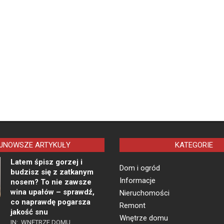
JNOWSZE ARTYKUŁY
KATEGORIE
Latem śpisz gorzej i
Dom i ogród
budzisz się z zatkanym
Informacje
nosem? To nie zawsze
wina upałów – sprawdź,
Nieruchomości
co naprawdę pogarsza
Remont
jakość snu
Wnętrze domu
IN:
WNĘTRZE DOMU