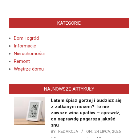
KATEGORIE
Dom i ogród
Informacje
Nieruchomości
Remont
Wnętrze domu
NAJNOWSZE ARTYKUŁY
Latem śpisz gorzej i budzisz się
z zatkanym nosem? To nie
zawsze wina upałów – sprawdź,
co naprawdę pogarsza jakość
snu
BY:
REDAKCJA
ON:
24 LIPCA, 2026