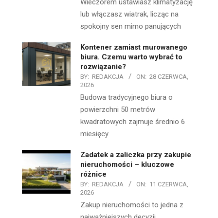
Wieczorem ustawiasz klimatyzację
lub włączasz wiatrak, licząc na
spokojny sen mimo panujących
Kontener zamiast murowanego
biura. Czemu warto wybrać to
rozwiązanie?
BY:
REDAKCJA
ON:
28 CZERWCA,
2026
Budowa tradycyjnego biura o
powierzchni 50 metrów
kwadratowych zajmuje średnio 6
miesięcy
Zadatek a zaliczka przy zakupie
nieruchomości – kluczowe
różnice
BY:
REDAKCJA
ON:
11 CZERWCA,
2026
Zakup nieruchomości to jedna z
najważniejszych decyzji