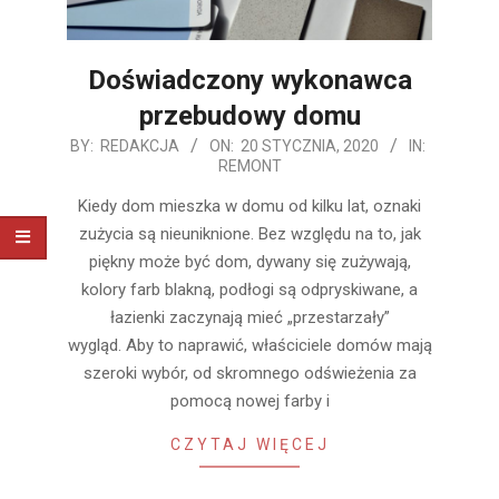
Doświadczony wykonawca
przebudowy domu
2020-
BY:
REDAKCJA
ON:
20 STYCZNIA, 2020
IN:
REMONT
01-
20
Kiedy dom mieszka w domu od kilku lat, oznaki
zużycia są nieuniknione. Bez względu na to, jak
piękny może być dom, dywany się zużywają,
kolory farb blakną, podłogi są odpryskiwane, a
łazienki zaczynają mieć „przestarzały”
wygląd. Aby to naprawić, właściciele domów mają
szeroki wybór, od skromnego odświeżenia za
pomocą nowej farby i
CZYTAJ WIĘCEJ