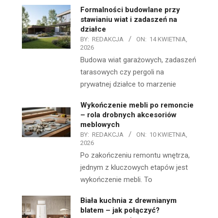
Formalności budowlane przy
stawianiu wiat i zadaszeń na
działce
BY:
REDAKCJA
ON:
14 KWIETNIA,
2026
Budowa wiat garażowych, zadaszeń
tarasowych czy pergoli na
prywatnej działce to marzenie
Wykończenie mebli po remoncie
– rola drobnych akcesoriów
meblowych
BY:
REDAKCJA
ON:
10 KWIETNIA,
2026
Po zakończeniu remontu wnętrza,
jednym z kluczowych etapów jest
wykończenie mebli. To
Biała kuchnia z drewnianym
blatem – jak połączyć?