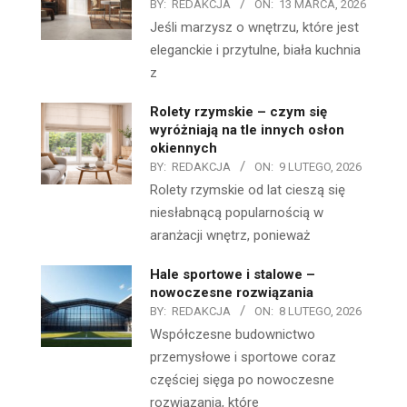
BY:
REDAKCJA
ON:
13 MARCA, 2026
Jeśli marzysz o wnętrzu, które jest
eleganckie i przytulne, biała kuchnia
z
Rolety rzymskie – czym się
wyróżniają na tle innych osłon
okiennych
BY:
REDAKCJA
ON:
9 LUTEGO, 2026
Rolety rzymskie od lat cieszą się
niesłabnącą popularnością w
aranżacji wnętrz, ponieważ
Hale sportowe i stalowe –
nowoczesne rozwiązania
BY:
REDAKCJA
ON:
8 LUTEGO, 2026
Współczesne budownictwo
przemysłowe i sportowe coraz
częściej sięga po nowoczesne
rozwiązania, które