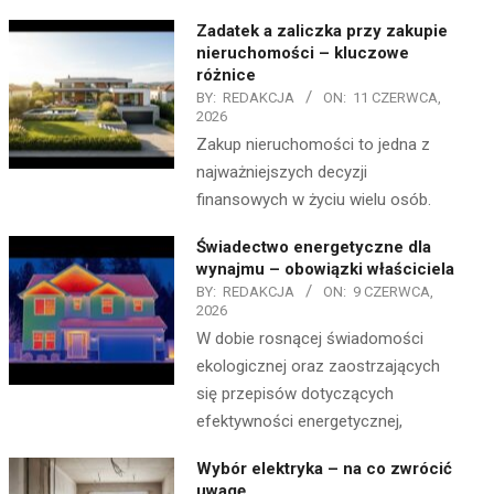
Zadatek a zaliczka przy zakupie
nieruchomości – kluczowe
różnice
BY:
REDAKCJA
ON:
11 CZERWCA,
2026
Zakup nieruchomości to jedna z
najważniejszych decyzji
finansowych w życiu wielu osób.
Świadectwo energetyczne dla
wynajmu – obowiązki właściciela
BY:
REDAKCJA
ON:
9 CZERWCA,
2026
W dobie rosnącej świadomości
ekologicznej oraz zaostrzających
się przepisów dotyczących
efektywności energetycznej,
Wybór elektryka – na co zwrócić
uwagę