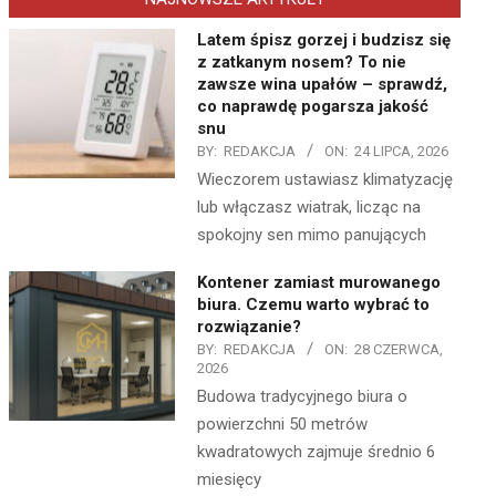
Latem śpisz gorzej i budzisz się
z zatkanym nosem? To nie
zawsze wina upałów – sprawdź,
co naprawdę pogarsza jakość
snu
BY:
REDAKCJA
ON:
24 LIPCA, 2026
Wieczorem ustawiasz klimatyzację
lub włączasz wiatrak, licząc na
spokojny sen mimo panujących
Kontener zamiast murowanego
biura. Czemu warto wybrać to
rozwiązanie?
BY:
REDAKCJA
ON:
28 CZERWCA,
2026
Budowa tradycyjnego biura o
powierzchni 50 metrów
kwadratowych zajmuje średnio 6
miesięcy