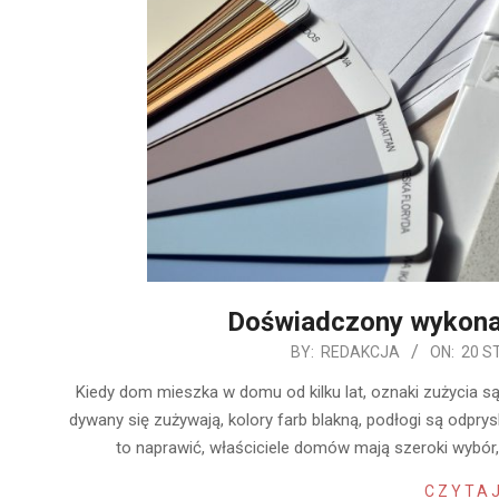
Doświadczony wykon
2020-
BY:
REDAKCJA
ON:
20 S
01-
Kiedy dom mieszka w domu od kilku lat, oznaki zużycia są
20
dywany się zużywają, kolory farb blakną, podłogi są odprys
to naprawić, właściciele domów mają szeroki wybó
CZYTAJ