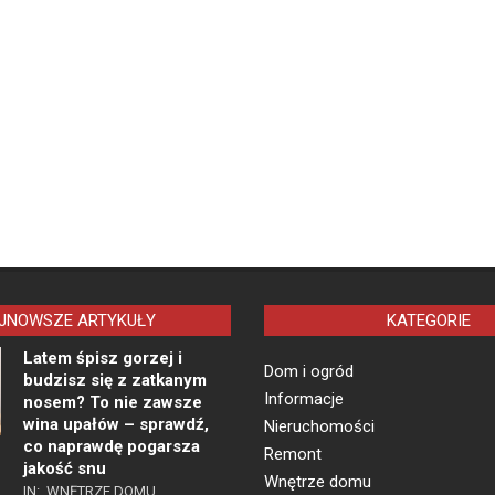
JNOWSZE ARTYKUŁY
KATEGORIE
Latem śpisz gorzej i
Dom i ogród
budzisz się z zatkanym
Informacje
nosem? To nie zawsze
wina upałów – sprawdź,
Nieruchomości
co naprawdę pogarsza
Remont
jakość snu
Wnętrze domu
IN:
WNĘTRZE DOMU