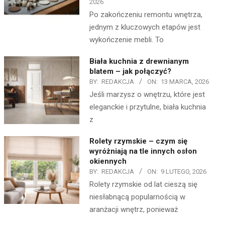
2026
Po zakończeniu remontu wnętrza,
jednym z kluczowych etapów jest
wykończenie mebli. To
Biała kuchnia z drewnianym
blatem – jak połączyć?
BY:
REDAKCJA
ON:
13 MARCA, 2026
Jeśli marzysz o wnętrzu, które jest
eleganckie i przytulne, biała kuchnia
z
Rolety rzymskie – czym się
wyróżniają na tle innych osłon
okiennych
BY:
REDAKCJA
ON:
9 LUTEGO, 2026
Rolety rzymskie od lat cieszą się
niesłabnącą popularnością w
aranżacji wnętrz, ponieważ