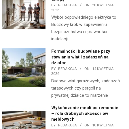
BY:
REDAKCJA
ON:
28 KWIETNIA,
2026
Wybór odpowiedniego elektryka to
kluczowy krok w zapewnieniu
bezpieczeństwa i sprawności
instalacji
Formalności budowlane przy
stawianiu wiat i zadaszeń na
działce
BY:
REDAKCJA
ON:
14 KWIETNIA,
2026
Budowa wiat garażowych, zadaszeń
tarasowych czy pergoli na
prywatnej działce to marzenie
Wykończenie mebli po remoncie
– rola drobnych akcesoriów
meblowych
BY:
REDAKCJA
ON:
10 KWIETNIA,