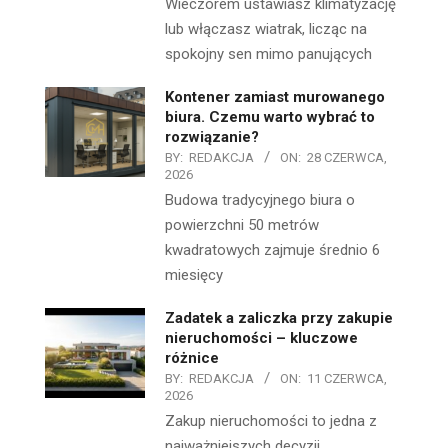
Wieczorem ustawiasz klimatyzację
lub włączasz wiatrak, licząc na
spokojny sen mimo panujących
Kontener zamiast murowanego
biura. Czemu warto wybrać to
rozwiązanie?
BY:
REDAKCJA
ON:
28 CZERWCA,
2026
Budowa tradycyjnego biura o
powierzchni 50 metrów
kwadratowych zajmuje średnio 6
miesięcy
Zadatek a zaliczka przy zakupie
nieruchomości – kluczowe
różnice
BY:
REDAKCJA
ON:
11 CZERWCA,
2026
Zakup nieruchomości to jedna z
najważniejszych decyzji