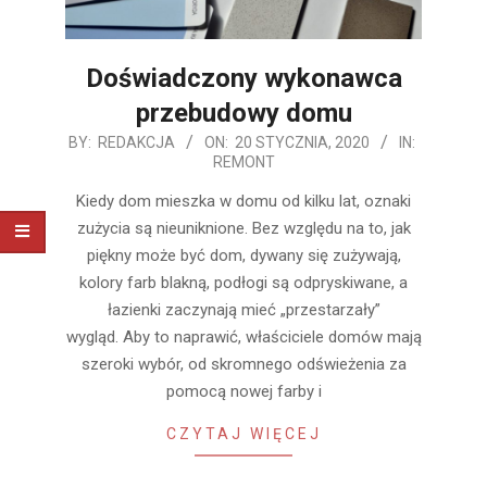
Doświadczony wykonawca
przebudowy domu
2020-
BY:
REDAKCJA
ON:
20 STYCZNIA, 2020
IN:
REMONT
01-
20
Kiedy dom mieszka w domu od kilku lat, oznaki
zużycia są nieuniknione. Bez względu na to, jak
piękny może być dom, dywany się zużywają,
kolory farb blakną, podłogi są odpryskiwane, a
łazienki zaczynają mieć „przestarzały”
wygląd. Aby to naprawić, właściciele domów mają
szeroki wybór, od skromnego odświeżenia za
pomocą nowej farby i
CZYTAJ WIĘCEJ