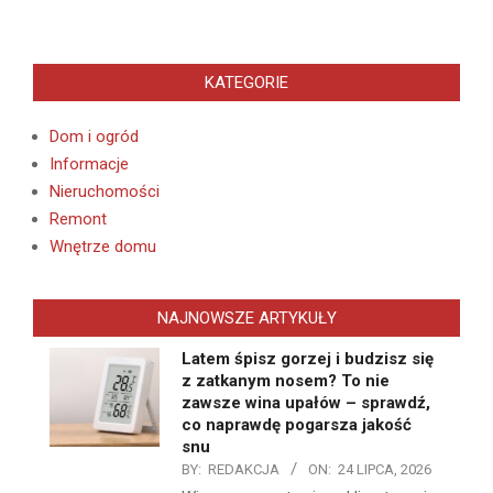
KATEGORIE
Dom i ogród
Informacje
Nieruchomości
Remont
Wnętrze domu
NAJNOWSZE ARTYKUŁY
Latem śpisz gorzej i budzisz się
z zatkanym nosem? To nie
zawsze wina upałów – sprawdź,
co naprawdę pogarsza jakość
snu
BY:
REDAKCJA
ON:
24 LIPCA, 2026