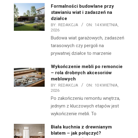
Formalności budowlane przy
stawianiu wiat i zadaszeń na
działce
BY:
REDAKCJA
ON:
14 KWIETNIA,
2026
Budowa wiat garażowych, zadaszeń
tarasowych czy pergoli na
prywatnej działce to marzenie
Wykończenie mebli po remoncie
– rola drobnych akcesoriów
meblowych
BY:
REDAKCJA
ON:
10 KWIETNIA,
2026
Po zakończeniu remontu wnętrza,
jednym z kluczowych etapów jest
wykończenie mebli. To
Biała kuchnia z drewnianym
blatem – jak połączyć?