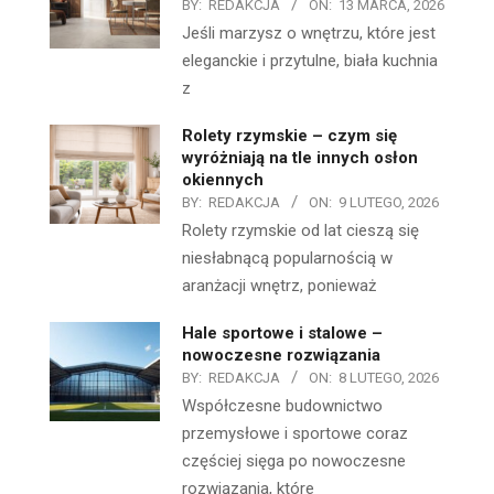
BY:
REDAKCJA
ON:
13 MARCA, 2026
Jeśli marzysz o wnętrzu, które jest
eleganckie i przytulne, biała kuchnia
z
Rolety rzymskie – czym się
wyróżniają na tle innych osłon
okiennych
BY:
REDAKCJA
ON:
9 LUTEGO, 2026
Rolety rzymskie od lat cieszą się
niesłabnącą popularnością w
aranżacji wnętrz, ponieważ
Hale sportowe i stalowe –
nowoczesne rozwiązania
BY:
REDAKCJA
ON:
8 LUTEGO, 2026
Współczesne budownictwo
przemysłowe i sportowe coraz
częściej sięga po nowoczesne
rozwiązania, które