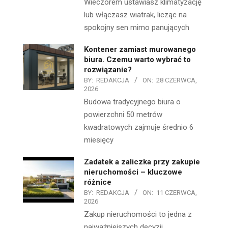
Wieczorem ustawiasz klimatyzację
lub włączasz wiatrak, licząc na
spokojny sen mimo panujących
Kontener zamiast murowanego
biura. Czemu warto wybrać to
rozwiązanie?
BY:
REDAKCJA
ON:
28 CZERWCA,
2026
Budowa tradycyjnego biura o
powierzchni 50 metrów
kwadratowych zajmuje średnio 6
miesięcy
Zadatek a zaliczka przy zakupie
nieruchomości – kluczowe
różnice
BY:
REDAKCJA
ON:
11 CZERWCA,
2026
Zakup nieruchomości to jedna z
najważniejszych decyzji