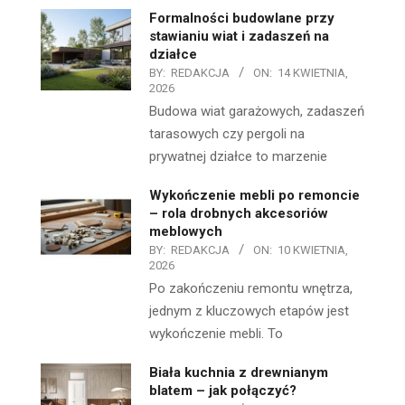
Formalności budowlane przy
stawianiu wiat i zadaszeń na
działce
BY:
REDAKCJA
ON:
14 KWIETNIA,
2026
Budowa wiat garażowych, zadaszeń
tarasowych czy pergoli na
prywatnej działce to marzenie
Wykończenie mebli po remoncie
– rola drobnych akcesoriów
meblowych
BY:
REDAKCJA
ON:
10 KWIETNIA,
2026
Po zakończeniu remontu wnętrza,
jednym z kluczowych etapów jest
wykończenie mebli. To
Biała kuchnia z drewnianym
blatem – jak połączyć?