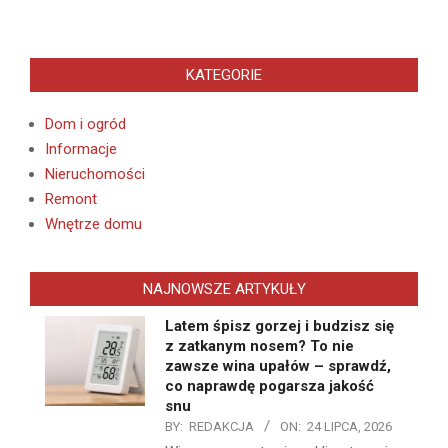
KATEGORIE
Dom i ogród
Informacje
Nieruchomości
Remont
Wnętrze domu
NAJNOWSZE ARTYKUŁY
Latem śpisz gorzej i budzisz się
z zatkanym nosem? To nie
zawsze wina upałów – sprawdź,
co naprawdę pogarsza jakość
snu
BY:
REDAKCJA
ON:
24 LIPCA, 2026