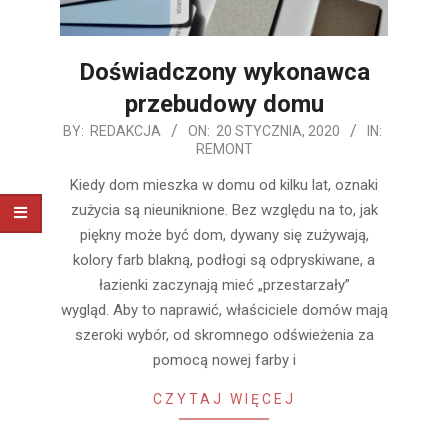
Doświadczony wykonawca
przebudowy domu
2020-
BY:
REDAKCJA
ON:
20 STYCZNIA, 2020
IN:
REMONT
01-
20
Kiedy dom mieszka w domu od kilku lat, oznaki
zużycia są nieuniknione. Bez względu na to, jak
piękny może być dom, dywany się zużywają,
kolory farb blakną, podłogi są odpryskiwane, a
łazienki zaczynają mieć „przestarzały”
wygląd. Aby to naprawić, właściciele domów mają
szeroki wybór, od skromnego odświeżenia za
pomocą nowej farby i
CZYTAJ WIĘCEJ