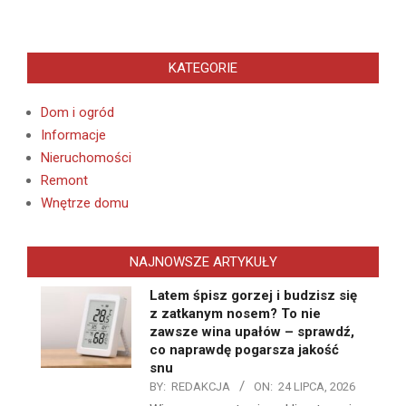
KATEGORIE
Dom i ogród
Informacje
Nieruchomości
Remont
Wnętrze domu
NAJNOWSZE ARTYKUŁY
Latem śpisz gorzej i budzisz się
z zatkanym nosem? To nie
zawsze wina upałów – sprawdź,
co naprawdę pogarsza jakość
snu
BY:
REDAKCJA
ON:
24 LIPCA, 2026