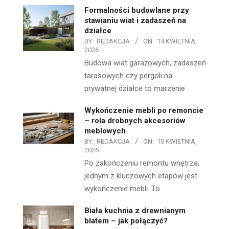
Formalności budowlane przy
stawianiu wiat i zadaszeń na
działce
BY:
REDAKCJA
ON:
14 KWIETNIA,
2026
Budowa wiat garażowych, zadaszeń
tarasowych czy pergoli na
prywatnej działce to marzenie
Wykończenie mebli po remoncie
– rola drobnych akcesoriów
meblowych
BY:
REDAKCJA
ON:
10 KWIETNIA,
2026
Po zakończeniu remontu wnętrza,
jednym z kluczowych etapów jest
wykończenie mebli. To
Biała kuchnia z drewnianym
blatem – jak połączyć?