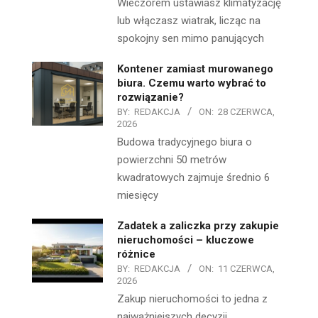
Wieczorem ustawiasz klimatyzację
lub włączasz wiatrak, licząc na
spokojny sen mimo panujących
Kontener zamiast murowanego
biura. Czemu warto wybrać to
rozwiązanie?
BY:
REDAKCJA
ON:
28 CZERWCA,
2026
Budowa tradycyjnego biura o
powierzchni 50 metrów
kwadratowych zajmuje średnio 6
miesięcy
Zadatek a zaliczka przy zakupie
nieruchomości – kluczowe
różnice
BY:
REDAKCJA
ON:
11 CZERWCA,
2026
Zakup nieruchomości to jedna z
najważniejszych decyzji