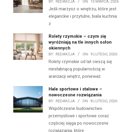
BY:
REDAKCJA
ON:
13 MARCA, 2026
Jeśli marzysz o wnętrzu, które jest
eleganckie i przytulne, biała kuchnia
z
Rolety rzymskie – czym się
wyróżniają na tle innych osłon
okiennych
BY:
REDAKCJA
ON:
9 LUTEGO, 2026
Rolety rzymskie od lat cieszą się
niesłabnącą popularnością w
aranżacji wnętrz, ponieważ
Hale sportowe i stalowe –
nowoczesne rozwiązania
BY:
REDAKCJA
ON:
8 LUTEGO, 2026
Współczesne budownictwo
przemysłowe i sportowe coraz
częściej sięga po nowoczesne
rozwiązania, które