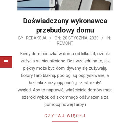
Doświadczony wykonawca
przebudowy domu
2020-
BY:
REDAKCJA
ON:
20 STYCZNIA, 2020
IN:
REMONT
01-
20
Kiedy dom mieszka w domu od kilku lat, oznaki
zużycia są nieuniknione. Bez względu na to, jak
piękny może być dom, dywany się zużywają,
kolory farb blakną, podłogi są odpryskiwane, a
łazienki zaczynają mieć „przestarzały”
wygląd. Aby to naprawić, właściciele domów mają
szeroki wybór, od skromnego odświeżenia za
pomocą nowej farby i
CZYTAJ WIĘCEJ