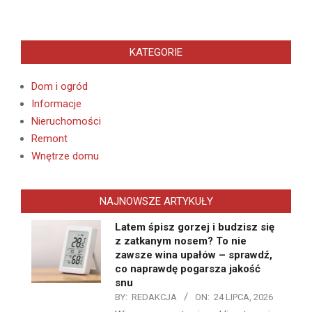
KATEGORIE
Dom i ogród
Informacje
Nieruchomości
Remont
Wnętrze domu
NAJNOWSZE ARTYKUŁY
Latem śpisz gorzej i budzisz się
z zatkanym nosem? To nie
zawsze wina upałów – sprawdź,
co naprawdę pogarsza jakość
snu
BY:
REDAKCJA
ON:
24 LIPCA, 2026