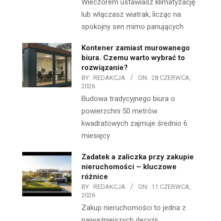
Wieczorem ustawiasz klimatyzację
lub włączasz wiatrak, licząc na
spokojny sen mimo panujących
Kontener zamiast murowanego
biura. Czemu warto wybrać to
rozwiązanie?
BY:
REDAKCJA
ON:
28 CZERWCA,
2026
Budowa tradycyjnego biura o
powierzchni 50 metrów
kwadratowych zajmuje średnio 6
miesięcy
Zadatek a zaliczka przy zakupie
nieruchomości – kluczowe
różnice
BY:
REDAKCJA
ON:
11 CZERWCA,
2026
Zakup nieruchomości to jedna z
najważniejszych decyzji