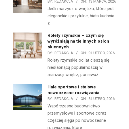
BY:
REDAKCJA
ON:
13 MARCA, 2026
Jeśli marzysz o wnętrzu, które jest
eleganckie i przytulne, biała kuchnia
z
Rolety rzymskie – czym się
wyróżniają na tle innych osłon
okiennych
BY:
REDAKCJA
ON:
9 LUTEGO, 2026
Rolety rzymskie od lat cieszą się
niesłabnącą popularnością w
aranżacji wnętrz, ponieważ
Hale sportowe i stalowe –
nowoczesne rozwiązania
BY:
REDAKCJA
ON:
8 LUTEGO, 2026
Współczesne budownictwo
przemysłowe i sportowe coraz
częściej sięga po nowoczesne
rozwiązania, które