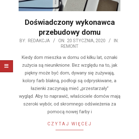
Doświadczony wykonawca
przebudowy domu
2020-
BY:
REDAKCJA
ON:
20 STYCZNIA, 2020
IN:
REMONT
01-
20
Kiedy dom mieszka w domu od kilku lat, oznaki
zużycia są nieuniknione. Bez względu na to, jak
piękny może być dom, dywany się zużywają,
kolory farb blakną, podłogi są odpryskiwane, a
łazienki zaczynają mieć „przestarzały”
wygląd. Aby to naprawić, właściciele domów mają
szeroki wybór, od skromnego odświeżenia za
pomocą nowej farby i
CZYTAJ WIĘCEJ