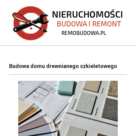
Skip
to
content
REMOBUDOWA.PL
Primary
Navigation
Budowa domu drewnianego szkieletowego
Menu