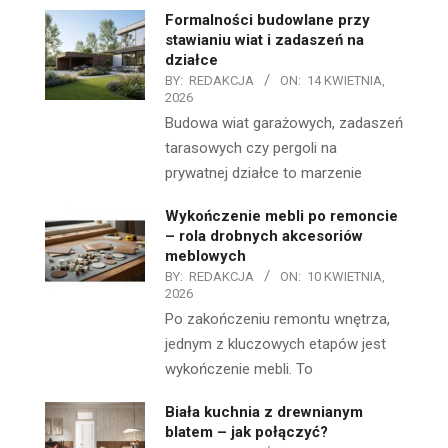
Formalności budowlane przy
stawianiu wiat i zadaszeń na
działce
BY:
REDAKCJA
ON:
14 KWIETNIA,
2026
Budowa wiat garażowych, zadaszeń
tarasowych czy pergoli na
prywatnej działce to marzenie
Wykończenie mebli po remoncie
– rola drobnych akcesoriów
meblowych
BY:
REDAKCJA
ON:
10 KWIETNIA,
2026
Po zakończeniu remontu wnętrza,
jednym z kluczowych etapów jest
wykończenie mebli. To
Biała kuchnia z drewnianym
blatem – jak połączyć?