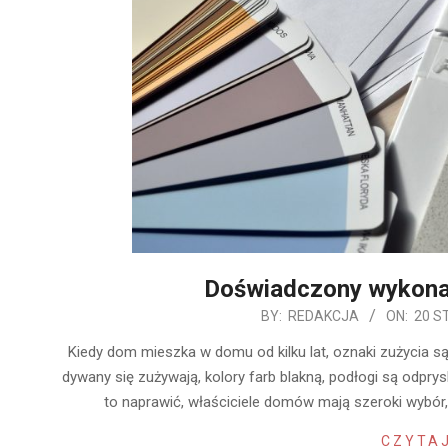
Doświadczony wykon
2020-
BY:
REDAKCJA
ON:
20 S
01-
Kiedy dom mieszka w domu od kilku lat, oznaki zużycia są
20
dywany się zużywają, kolory farb blakną, podłogi są odprys
to naprawić, właściciele domów mają szeroki wybó
CZYTAJ