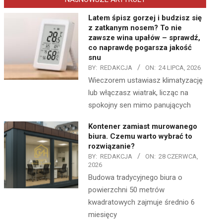
Latem śpisz gorzej i budzisz się
z zatkanym nosem? To nie
zawsze wina upałów – sprawdź,
co naprawdę pogarsza jakość
snu
BY:
REDAKCJA
ON:
24 LIPCA, 2026
Wieczorem ustawiasz klimatyzację
lub włączasz wiatrak, licząc na
spokojny sen mimo panujących
Kontener zamiast murowanego
biura. Czemu warto wybrać to
rozwiązanie?
BY:
REDAKCJA
ON:
28 CZERWCA,
2026
Budowa tradycyjnego biura o
powierzchni 50 metrów
kwadratowych zajmuje średnio 6
miesięcy