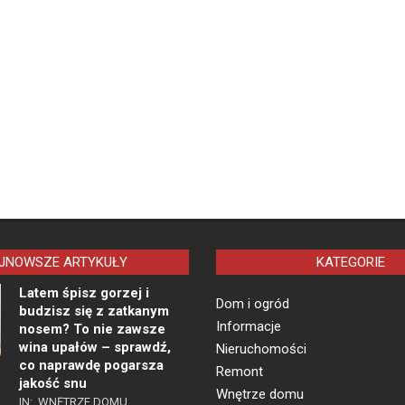
JNOWSZE ARTYKUŁY
KATEGORIE
Latem śpisz gorzej i
Dom i ogród
budzisz się z zatkanym
Informacje
nosem? To nie zawsze
wina upałów – sprawdź,
Nieruchomości
co naprawdę pogarsza
Remont
jakość snu
Wnętrze domu
IN:
WNĘTRZE DOMU