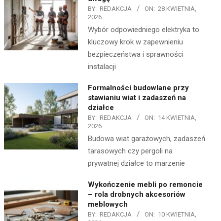
BY:
REDAKCJA
ON:
28 KWIETNIA,
2026
Wybór odpowiedniego elektryka to
kluczowy krok w zapewnieniu
bezpieczeństwa i sprawności
instalacji
Formalności budowlane przy
stawianiu wiat i zadaszeń na
działce
BY:
REDAKCJA
ON:
14 KWIETNIA,
2026
Budowa wiat garażowych, zadaszeń
tarasowych czy pergoli na
prywatnej działce to marzenie
Wykończenie mebli po remoncie
– rola drobnych akcesoriów
meblowych
BY:
REDAKCJA
ON:
10 KWIETNIA,