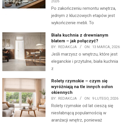
2026
Po zakończeniu remontu wnętrza,
jednym z kluczowych etapów jest
wykończenie mebli. To
Biała kuchnia z drewnianym
blatem – jak połączyć?
BY:
REDAKCJA
ON:
13 MARCA, 2026
Jeśli marzysz o wnętrzu, które jest
eleganckie i przytulne, biała kuchnia
z
Rolety rzymskie – czym się
wyróżniają na tle innych osłon
okiennych
BY:
REDAKCJA
ON:
9 LUTEGO, 2026
Rolety rzymskie od lat cieszą się
niesłabnącą popularnością w
aranżacji wnętrz, ponieważ