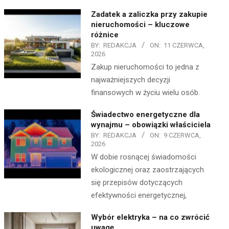
Zadatek a zaliczka przy zakupie
nieruchomości – kluczowe
różnice
BY:
REDAKCJA
ON:
11 CZERWCA,
2026
Zakup nieruchomości to jedna z
najważniejszych decyzji
finansowych w życiu wielu osób.
Świadectwo energetyczne dla
wynajmu – obowiązki właściciela
BY:
REDAKCJA
ON:
9 CZERWCA,
2026
W dobie rosnącej świadomości
ekologicznej oraz zaostrzających
się przepisów dotyczących
efektywności energetycznej,
Wybór elektryka – na co zwrócić
uwagę