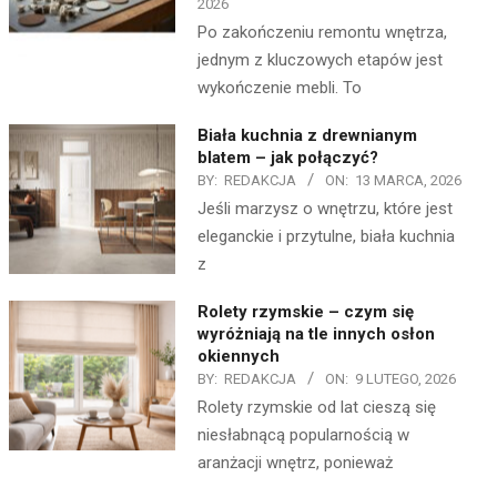
2026
Po zakończeniu remontu wnętrza,
jednym z kluczowych etapów jest
wykończenie mebli. To
Biała kuchnia z drewnianym
blatem – jak połączyć?
BY:
REDAKCJA
ON:
13 MARCA, 2026
Jeśli marzysz o wnętrzu, które jest
eleganckie i przytulne, biała kuchnia
z
Rolety rzymskie – czym się
wyróżniają na tle innych osłon
okiennych
BY:
REDAKCJA
ON:
9 LUTEGO, 2026
Rolety rzymskie od lat cieszą się
niesłabnącą popularnością w
aranżacji wnętrz, ponieważ