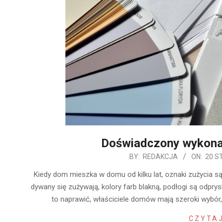
Doświadczony wykon
2020-
BY:
REDAKCJA
ON:
20 S
01-
Kiedy dom mieszka w domu od kilku lat, oznaki zużycia są
20
dywany się zużywają, kolory farb blakną, podłogi są odprys
to naprawić, właściciele domów mają szeroki wybó
CZYTAJ