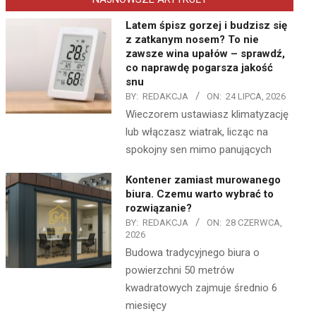
Latem śpisz gorzej i budzisz się
z zatkanym nosem? To nie
zawsze wina upałów – sprawdź,
co naprawdę pogarsza jakość
snu
BY:
REDAKCJA
ON:
24 LIPCA, 2026
Wieczorem ustawiasz klimatyzację
lub włączasz wiatrak, licząc na
spokojny sen mimo panujących
Kontener zamiast murowanego
biura. Czemu warto wybrać to
rozwiązanie?
BY:
REDAKCJA
ON:
28 CZERWCA,
2026
Budowa tradycyjnego biura o
powierzchni 50 metrów
kwadratowych zajmuje średnio 6
miesięcy