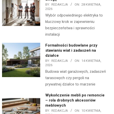
BY:
REDAKCJA
ON:
28 KWIETNIA,
2026
Wybór odpowiedniego elektryka to
kluczowy krok w zapewnieniu
bezpieczeństwa i sprawności
instalacji
Formalności budowlane przy
stawianiu wiat i zadaszeń na
działce
BY:
REDAKCJA
ON:
14 KWIETNIA,
2026
Budowa wiat garażowych, zadaszeń
tarasowych czy pergoli na
prywatnej działce to marzenie
Wykończenie mebli po remoncie
– rola drobnych akcesoriów
meblowych
BY:
REDAKCJA
ON:
10 KWIETNIA,