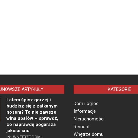
JNOWSZE ARTYKUŁY
KATEGORIE
Latem śpisz gorzej i
Dom i ogród
budzisz się z zatkanym
Informacje
nosem? To nie zawsze
wina upałów – sprawdź,
Nieruchomości
co naprawdę pogarsza
Remont
jakość snu
Wnętrze domu
IN:
WNĘTRZE DOMU