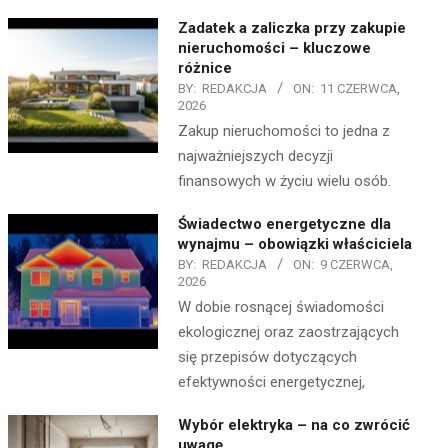
Zadatek a zaliczka przy zakupie
nieruchomości – kluczowe
różnice
BY:
REDAKCJA
ON:
11 CZERWCA,
2026
Zakup nieruchomości to jedna z
najważniejszych decyzji
finansowych w życiu wielu osób.
Świadectwo energetyczne dla
wynajmu – obowiązki właściciela
BY:
REDAKCJA
ON:
9 CZERWCA,
2026
W dobie rosnącej świadomości
ekologicznej oraz zaostrzających
się przepisów dotyczących
efektywności energetycznej,
Wybór elektryka – na co zwrócić
uwagę