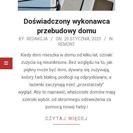
Doświadczony wykonawca
przebudowy domu
2020-
BY:
REDAKCJA
ON:
20 STYCZNIA, 2020
IN:
REMONT
01-
20
Kiedy dom mieszka w domu od kilku lat, oznaki
zużycia są nieuniknione. Bez względu na to, jak
piękny może być dom, dywany się zużywają,
kolory farb blakną, podłogi są odpryskiwane, a
łazienki zaczynają mieć „przestarzały”
wygląd. Aby to naprawić, właściciele domów mają
szeroki wybór, od skromnego odświeżenia za
pomocą nowej farby i
CZYTAJ WIĘCEJ