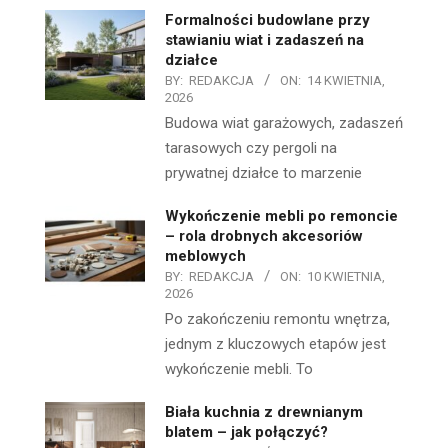
Formalności budowlane przy
stawianiu wiat i zadaszeń na
działce
BY:
REDAKCJA
ON:
14 KWIETNIA,
2026
Budowa wiat garażowych, zadaszeń
tarasowych czy pergoli na
prywatnej działce to marzenie
Wykończenie mebli po remoncie
– rola drobnych akcesoriów
meblowych
BY:
REDAKCJA
ON:
10 KWIETNIA,
2026
Po zakończeniu remontu wnętrza,
jednym z kluczowych etapów jest
wykończenie mebli. To
Biała kuchnia z drewnianym
blatem – jak połączyć?