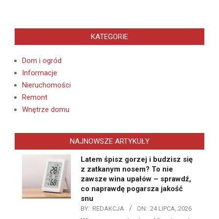
KATEGORIE
Dom i ogród
Informacje
Nieruchomości
Remont
Wnętrze domu
NAJNOWSZE ARTYKUŁY
Latem śpisz gorzej i budzisz się
z zatkanym nosem? To nie
zawsze wina upałów – sprawdź,
co naprawdę pogarsza jakość
snu
BY:
REDAKCJA
ON:
24 LIPCA, 2026