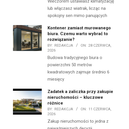
Wieczorem ustawiasz klimatyzację
lub włączasz wiatrak, licząc na
spokojny sen mimo panujących
Kontener zamiast murowanego
biura. Czemu warto wybrać to
rozwiązanie?
BY:
REDAKCJA
ON:
28 CZERWCA,
2026
Budowa tradycyjnego biura o
powierzchni 50 metrów
kwadratowych zajmuje średnio 6
miesięcy
Zadatek a zaliczka przy zakupie
nieruchomości – kluczowe
różnice
BY:
REDAKCJA
ON:
11 CZERWCA,
2026
Zakup nieruchomości to jedna z
najważniejszych decyzji