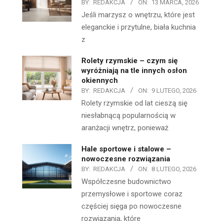
BY:
REDAKCJA
ON:
13 MARCA, 2026
Jeśli marzysz o wnętrzu, które jest
eleganckie i przytulne, biała kuchnia
z
Rolety rzymskie – czym się
wyróżniają na tle innych osłon
okiennych
BY:
REDAKCJA
ON:
9 LUTEGO, 2026
Rolety rzymskie od lat cieszą się
niesłabnącą popularnością w
aranżacji wnętrz, ponieważ
Hale sportowe i stalowe –
nowoczesne rozwiązania
BY:
REDAKCJA
ON:
8 LUTEGO, 2026
Współczesne budownictwo
przemysłowe i sportowe coraz
częściej sięga po nowoczesne
rozwiązania, które