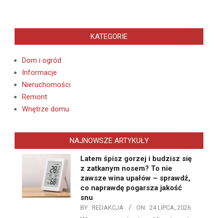
KATEGORIE
Dom i ogród
Informacje
Nieruchomości
Remont
Wnętrze domu
NAJNOWSZE ARTYKUŁY
Latem śpisz gorzej i budzisz się
z zatkanym nosem? To nie
zawsze wina upałów – sprawdź,
co naprawdę pogarsza jakość
snu
BY:
REDAKCJA
ON:
24 LIPCA, 2026