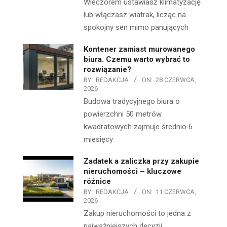
Wieczorem ustawiasz klimatyzację
lub włączasz wiatrak, licząc na
spokojny sen mimo panujących
Kontener zamiast murowanego
biura. Czemu warto wybrać to
rozwiązanie?
BY:
REDAKCJA
ON:
28 CZERWCA,
2026
Budowa tradycyjnego biura o
powierzchni 50 metrów
kwadratowych zajmuje średnio 6
miesięcy
Zadatek a zaliczka przy zakupie
nieruchomości – kluczowe
różnice
BY:
REDAKCJA
ON:
11 CZERWCA,
2026
Zakup nieruchomości to jedna z
najważniejszych decyzji