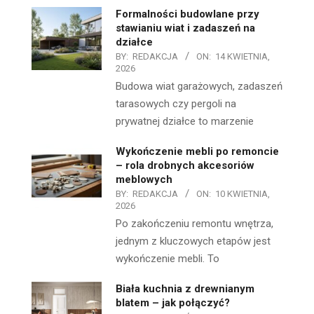
Formalności budowlane przy
stawianiu wiat i zadaszeń na
działce
BY:
REDAKCJA
ON:
14 KWIETNIA,
2026
Budowa wiat garażowych, zadaszeń
tarasowych czy pergoli na
prywatnej działce to marzenie
Wykończenie mebli po remoncie
– rola drobnych akcesoriów
meblowych
BY:
REDAKCJA
ON:
10 KWIETNIA,
2026
Po zakończeniu remontu wnętrza,
jednym z kluczowych etapów jest
wykończenie mebli. To
Biała kuchnia z drewnianym
blatem – jak połączyć?