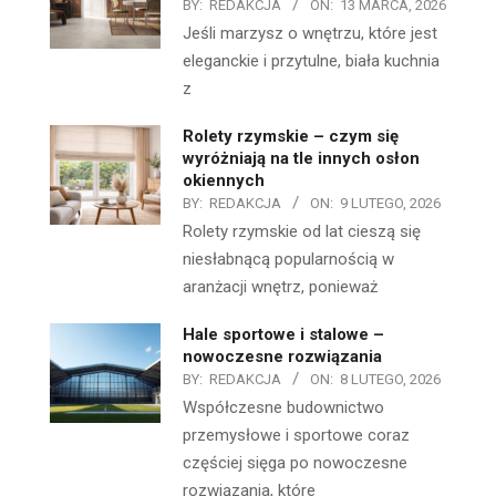
BY:
REDAKCJA
ON:
13 MARCA, 2026
Jeśli marzysz o wnętrzu, które jest
eleganckie i przytulne, biała kuchnia
z
Rolety rzymskie – czym się
wyróżniają na tle innych osłon
okiennych
BY:
REDAKCJA
ON:
9 LUTEGO, 2026
Rolety rzymskie od lat cieszą się
niesłabnącą popularnością w
aranżacji wnętrz, ponieważ
Hale sportowe i stalowe –
nowoczesne rozwiązania
BY:
REDAKCJA
ON:
8 LUTEGO, 2026
Współczesne budownictwo
przemysłowe i sportowe coraz
częściej sięga po nowoczesne
rozwiązania, które