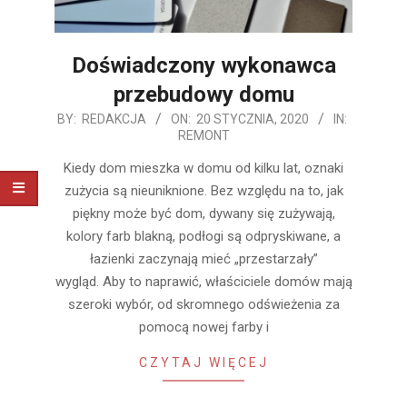
Doświadczony wykonawca
przebudowy domu
2020-
BY:
REDAKCJA
ON:
20 STYCZNIA, 2020
IN:
REMONT
01-
20
Kiedy dom mieszka w domu od kilku lat, oznaki
zużycia są nieuniknione. Bez względu na to, jak
piękny może być dom, dywany się zużywają,
kolory farb blakną, podłogi są odpryskiwane, a
łazienki zaczynają mieć „przestarzały”
wygląd. Aby to naprawić, właściciele domów mają
szeroki wybór, od skromnego odświeżenia za
pomocą nowej farby i
CZYTAJ WIĘCEJ