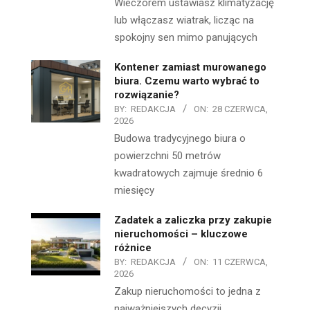
Wieczorem ustawiasz klimatyzację
lub włączasz wiatrak, licząc na
spokojny sen mimo panujących
Kontener zamiast murowanego
biura. Czemu warto wybrać to
rozwiązanie?
BY:
REDAKCJA
ON:
28 CZERWCA,
2026
Budowa tradycyjnego biura o
powierzchni 50 metrów
kwadratowych zajmuje średnio 6
miesięcy
Zadatek a zaliczka przy zakupie
nieruchomości – kluczowe
różnice
BY:
REDAKCJA
ON:
11 CZERWCA,
2026
Zakup nieruchomości to jedna z
najważniejszych decyzji