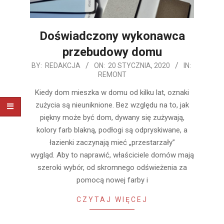
Doświadczony wykonawca
przebudowy domu
2020-
BY:
REDAKCJA
ON:
20 STYCZNIA, 2020
IN:
REMONT
01-
20
Kiedy dom mieszka w domu od kilku lat, oznaki
zużycia są nieuniknione. Bez względu na to, jak
piękny może być dom, dywany się zużywają,
kolory farb blakną, podłogi są odpryskiwane, a
łazienki zaczynają mieć „przestarzały”
wygląd. Aby to naprawić, właściciele domów mają
szeroki wybór, od skromnego odświeżenia za
pomocą nowej farby i
CZYTAJ WIĘCEJ