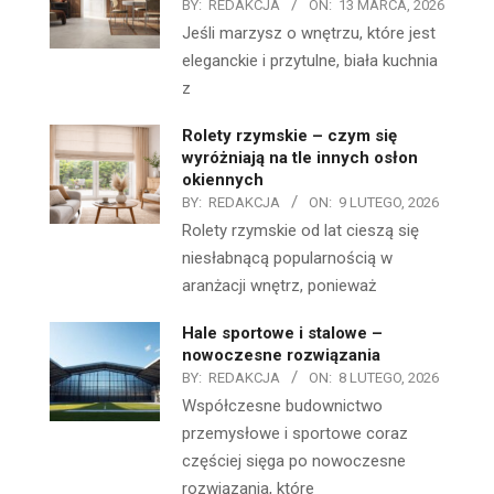
BY:
REDAKCJA
ON:
13 MARCA, 2026
Jeśli marzysz o wnętrzu, które jest
eleganckie i przytulne, biała kuchnia
z
Rolety rzymskie – czym się
wyróżniają na tle innych osłon
okiennych
BY:
REDAKCJA
ON:
9 LUTEGO, 2026
Rolety rzymskie od lat cieszą się
niesłabnącą popularnością w
aranżacji wnętrz, ponieważ
Hale sportowe i stalowe –
nowoczesne rozwiązania
BY:
REDAKCJA
ON:
8 LUTEGO, 2026
Współczesne budownictwo
przemysłowe i sportowe coraz
częściej sięga po nowoczesne
rozwiązania, które