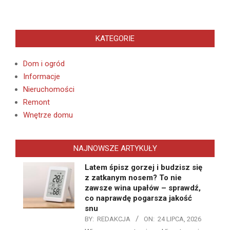
KATEGORIE
Dom i ogród
Informacje
Nieruchomości
Remont
Wnętrze domu
NAJNOWSZE ARTYKUŁY
Latem śpisz gorzej i budzisz się
z zatkanym nosem? To nie
zawsze wina upałów – sprawdź,
co naprawdę pogarsza jakość
snu
BY:
REDAKCJA
ON:
24 LIPCA, 2026