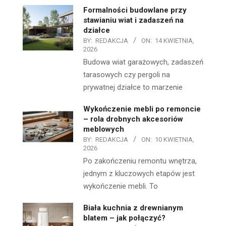
Formalności budowlane przy
stawianiu wiat i zadaszeń na
działce
BY:
REDAKCJA
ON:
14 KWIETNIA,
2026
Budowa wiat garażowych, zadaszeń
tarasowych czy pergoli na
prywatnej działce to marzenie
Wykończenie mebli po remoncie
– rola drobnych akcesoriów
meblowych
BY:
REDAKCJA
ON:
10 KWIETNIA,
2026
Po zakończeniu remontu wnętrza,
jednym z kluczowych etapów jest
wykończenie mebli. To
Biała kuchnia z drewnianym
blatem – jak połączyć?