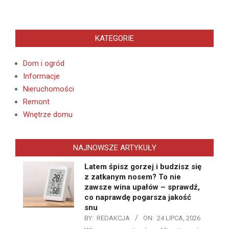
KATEGORIE
Dom i ogród
Informacje
Nieruchomości
Remont
Wnętrze domu
NAJNOWSZE ARTYKUŁY
Latem śpisz gorzej i budzisz się
z zatkanym nosem? To nie
zawsze wina upałów – sprawdź,
co naprawdę pogarsza jakość
snu
BY:
REDAKCJA
ON:
24 LIPCA, 2026