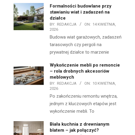
Formalności budowlane przy
stawianiu wiat i zadaszeń na
działce
BY:
REDAKCJA
ON:
14 KWIETNIA,
2026
Budowa wiat garażowych, zadaszeń
tarasowych czy pergoli na
prywatnej działce to marzenie
Wykończenie mebli po remoncie
– rola drobnych akcesoriów
meblowych
BY:
REDAKCJA
ON:
10 KWIETNIA,
2026
Po zakończeniu remontu wnętrza,
jednym z kluczowych etapów jest
wykończenie mebli. To
Biała kuchnia z drewnianym
blatem – jak połączyć?