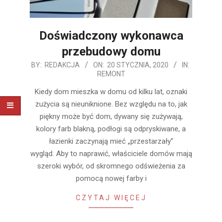
Doświadczony wykonawca
przebudowy domu
2020-
BY:
REDAKCJA
ON:
20 STYCZNIA, 2020
IN:
REMONT
01-
20
Kiedy dom mieszka w domu od kilku lat, oznaki
zużycia są nieuniknione. Bez względu na to, jak
piękny może być dom, dywany się zużywają,
kolory farb blakną, podłogi są odpryskiwane, a
łazienki zaczynają mieć „przestarzały”
wygląd. Aby to naprawić, właściciele domów mają
szeroki wybór, od skromnego odświeżenia za
pomocą nowej farby i
CZYTAJ WIĘCEJ