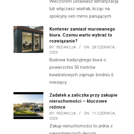
Wieczorem ustawiasz klimatyzację
lub włączasz wiatrak, licząc na
spokojny sen mimo panujących
Kontener zamiast murowanego
biura. Czemu warto wybrać to
rozwiązanie?
BY:
REDAKCJA
ON:
28 CZERWCA,
2026
Budowa tradycyjnego biura o
powierzchni 50 metrów
kwadratowych zajmuje średnio 6
miesięcy
Zadatek a zaliczka przy zakupie
nieruchomości – kluczowe
różnice
BY:
REDAKCJA
ON:
11 CZERWCA,
2026
Zakup nieruchomości to jedna z
najważniejszych decyzji