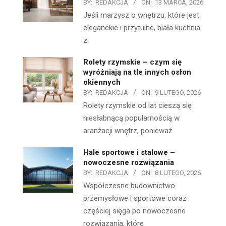
BY:
REDAKCJA
ON:
13 MARCA, 2026
Jeśli marzysz o wnętrzu, które jest
eleganckie i przytulne, biała kuchnia
z
Rolety rzymskie – czym się
wyróżniają na tle innych osłon
okiennych
BY:
REDAKCJA
ON:
9 LUTEGO, 2026
Rolety rzymskie od lat cieszą się
niesłabnącą popularnością w
aranżacji wnętrz, ponieważ
Hale sportowe i stalowe –
nowoczesne rozwiązania
BY:
REDAKCJA
ON:
8 LUTEGO, 2026
Współczesne budownictwo
przemysłowe i sportowe coraz
częściej sięga po nowoczesne
rozwiązania, które