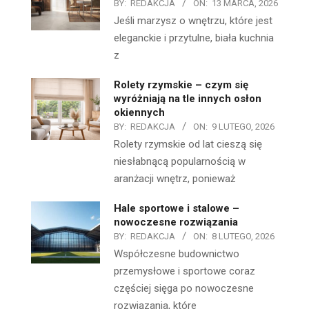
BY:
REDAKCJA
ON:
13 MARCA, 2026
Jeśli marzysz o wnętrzu, które jest
eleganckie i przytulne, biała kuchnia
z
Rolety rzymskie – czym się
wyróżniają na tle innych osłon
okiennych
BY:
REDAKCJA
ON:
9 LUTEGO, 2026
Rolety rzymskie od lat cieszą się
niesłabnącą popularnością w
aranżacji wnętrz, ponieważ
Hale sportowe i stalowe –
nowoczesne rozwiązania
BY:
REDAKCJA
ON:
8 LUTEGO, 2026
Współczesne budownictwo
przemysłowe i sportowe coraz
częściej sięga po nowoczesne
rozwiązania, które