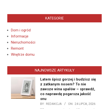
KATEGORIE
Dom i ogród
Informacje
Nieruchomości
Remont
Wnętrze domu
NAJNOWSZE ARTYKUŁY
Latem śpisz gorzej i budzisz się
z zatkanym nosem? To nie
zawsze wina upałów – sprawdź,
co naprawdę pogarsza jakość
snu
BY:
REDAKCJA
ON:
24 LIPCA, 2026