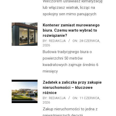
Wieczorem ustawiasz klimatyzację
lub włączasz wiatrak, licząc na
spokojny sen mimo panujących
Kontener zamiast murowanego
biura. Czemu warto wybrać to
rozwiązanie?
BY:
REDAKCJA
ON:
28 CZERWCA,
2026
Budowa tradycyjnego biura o
powierzchni 50 metrów
kwadratowych zajmuje średnio 6
miesięcy
Zadatek a zaliczka przy zakupie
nieruchomości – kluczowe
różnice
BY:
REDAKCJA
ON:
11 CZERWCA,
2026
Zakup nieruchomości to jedna z
najważniejszych decyzji