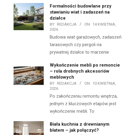
Formalności budowlane przy
stawianiu wiat i zadaszeń na
działce
BY:
REDAKCJA
ON:
14 KWIETNIA,
2026
Budowa wiat garażowych, zadaszeń
tarasowych czy pergoli na
prywatnej działce to marzenie
Wykończenie mebli po remoncie
– rola drobnych akcesoriów
meblowych
BY:
REDAKCJA
ON:
10 KWIETNIA,
2026
Po zakończeniu remontu wnętrza,
jednym z kluczowych etapów jest
wykończenie mebli. To
Biała kuchnia z drewnianym
blatem – jak połączyć?