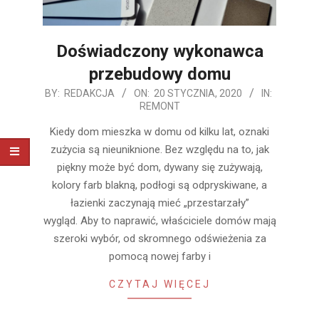
Doświadczony wykonawca
przebudowy domu
2020-
BY:
REDAKCJA
ON:
20 STYCZNIA, 2020
IN:
REMONT
01-
20
Kiedy dom mieszka w domu od kilku lat, oznaki
zużycia są nieuniknione. Bez względu na to, jak
piękny może być dom, dywany się zużywają,
kolory farb blakną, podłogi są odpryskiwane, a
łazienki zaczynają mieć „przestarzały”
wygląd. Aby to naprawić, właściciele domów mają
szeroki wybór, od skromnego odświeżenia za
pomocą nowej farby i
CZYTAJ WIĘCEJ