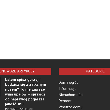
JNOWSZE ARTYKUŁY
KATEGORIE
Latem śpisz gorzej i
Dom i ogród
budzisz się z zatkanym
Informacje
nosem? To nie zawsze
wina upałów – sprawdź,
Nieruchomości
co naprawdę pogarsza
Remont
jakość snu
Wnętrze domu
IN:
WNĘTRZE DOMU