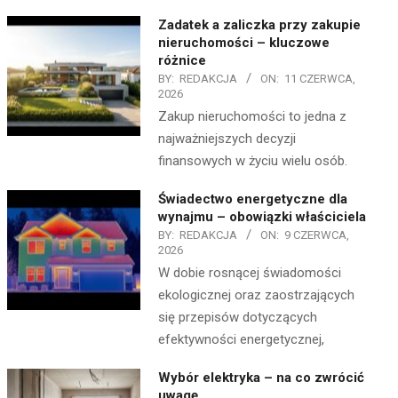
Zadatek a zaliczka przy zakupie
nieruchomości – kluczowe
różnice
BY:
REDAKCJA
ON:
11 CZERWCA,
2026
Zakup nieruchomości to jedna z
najważniejszych decyzji
finansowych w życiu wielu osób.
Świadectwo energetyczne dla
wynajmu – obowiązki właściciela
BY:
REDAKCJA
ON:
9 CZERWCA,
2026
W dobie rosnącej świadomości
ekologicznej oraz zaostrzających
się przepisów dotyczących
efektywności energetycznej,
Wybór elektryka – na co zwrócić
uwagę