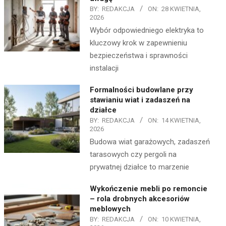
BY:
REDAKCJA
ON:
28 KWIETNIA,
2026
Wybór odpowiedniego elektryka to
kluczowy krok w zapewnieniu
bezpieczeństwa i sprawności
instalacji
Formalności budowlane przy
stawianiu wiat i zadaszeń na
działce
BY:
REDAKCJA
ON:
14 KWIETNIA,
2026
Budowa wiat garażowych, zadaszeń
tarasowych czy pergoli na
prywatnej działce to marzenie
Wykończenie mebli po remoncie
– rola drobnych akcesoriów
meblowych
BY:
REDAKCJA
ON:
10 KWIETNIA,