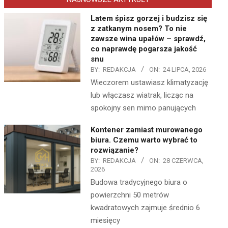
Latem śpisz gorzej i budzisz się
z zatkanym nosem? To nie
zawsze wina upałów – sprawdź,
co naprawdę pogarsza jakość
snu
BY:
REDAKCJA
ON:
24 LIPCA, 2026
Wieczorem ustawiasz klimatyzację
lub włączasz wiatrak, licząc na
spokojny sen mimo panujących
Kontener zamiast murowanego
biura. Czemu warto wybrać to
rozwiązanie?
BY:
REDAKCJA
ON:
28 CZERWCA,
2026
Budowa tradycyjnego biura o
powierzchni 50 metrów
kwadratowych zajmuje średnio 6
miesięcy