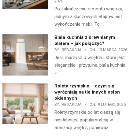
2026
Po zakończeniu remontu wnętrza,
jednym z kluczowych etapów jest
wykończenie mebli. To
Biała kuchnia z drewnianym
blatem – jak połączyć?
BY:
REDAKCJA
ON:
13 MARCA, 2026
Jeśli marzysz o wnętrzu, które jest
eleganckie i przytulne, biała kuchnia
z
Rolety rzymskie – czym się
wyróżniają na tle innych osłon
okiennych
BY:
REDAKCJA
ON:
9 LUTEGO, 2026
Rolety rzymskie od lat cieszą się
niesłabnącą popularnością w
aranżacji wnętrz, ponieważ