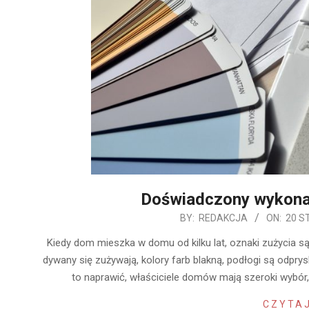
Doświadczony wykon
2020-
BY:
REDAKCJA
ON:
20 S
01-
Kiedy dom mieszka w domu od kilku lat, oznaki zużycia są
20
dywany się zużywają, kolory farb blakną, podłogi są odprys
to naprawić, właściciele domów mają szeroki wybó
CZYTAJ