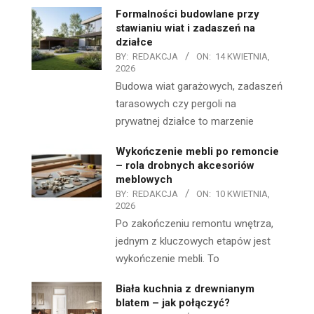
Formalności budowlane przy
stawianiu wiat i zadaszeń na
działce
BY:
REDAKCJA
ON:
14 KWIETNIA,
2026
Budowa wiat garażowych, zadaszeń
tarasowych czy pergoli na
prywatnej działce to marzenie
Wykończenie mebli po remoncie
– rola drobnych akcesoriów
meblowych
BY:
REDAKCJA
ON:
10 KWIETNIA,
2026
Po zakończeniu remontu wnętrza,
jednym z kluczowych etapów jest
wykończenie mebli. To
Biała kuchnia z drewnianym
blatem – jak połączyć?