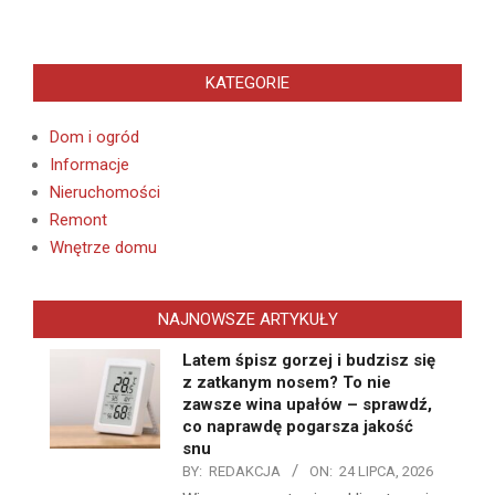
KATEGORIE
Dom i ogród
Informacje
Nieruchomości
Remont
Wnętrze domu
NAJNOWSZE ARTYKUŁY
Latem śpisz gorzej i budzisz się
z zatkanym nosem? To nie
zawsze wina upałów – sprawdź,
co naprawdę pogarsza jakość
snu
BY:
REDAKCJA
ON:
24 LIPCA, 2026