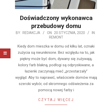
Doświadczony wykonawca
przebudowy domu
2020-
BY:
REDAKCJA
ON:
20 STYCZNIA, 2020
IN:
REMONT
01-
20
Kiedy dom mieszka w domu od kilku lat, oznaki
zużycia są nieuniknione. Bez względu na to, jak
piękny może być dom, dywany się zużywają,
kolory farb blakną, podłogi są odpryskiwane, a
łazienki zaczynają mieć „przestarzały”
wygląd. Aby to naprawić, właściciele domów mają
szeroki wybór, od skromnego odświeżenia za
pomocą nowej farby i
CZYTAJ WIĘCEJ