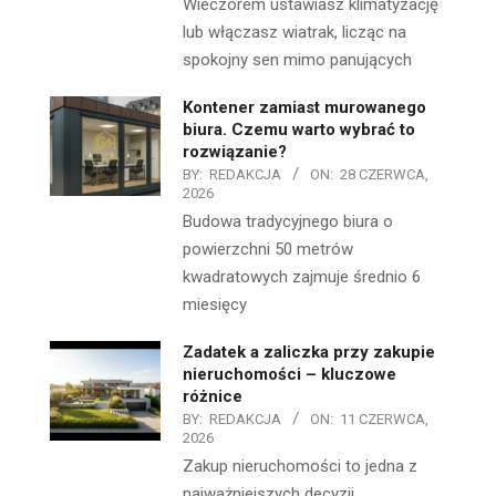
Wieczorem ustawiasz klimatyzację
lub włączasz wiatrak, licząc na
spokojny sen mimo panujących
Kontener zamiast murowanego
biura. Czemu warto wybrać to
rozwiązanie?
BY:
REDAKCJA
ON:
28 CZERWCA,
2026
Budowa tradycyjnego biura o
powierzchni 50 metrów
kwadratowych zajmuje średnio 6
miesięcy
Zadatek a zaliczka przy zakupie
nieruchomości – kluczowe
różnice
BY:
REDAKCJA
ON:
11 CZERWCA,
2026
Zakup nieruchomości to jedna z
najważniejszych decyzji