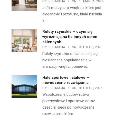
BY:
REDAKCJA
ON:
13 MARCA, 2026
Jeśli marzysz o wnętrzu, które jest
eleganckie i przytulne, biała kuchnia
z
Rolety rzymskie – czym się
wyróżniają na tle innych osłon
okiennych
BY:
REDAKCJA
ON:
9 LUTEGO, 2026
Rolety rzymskie od lat cieszą się
niesłabnącą popularnością w
aranżacji wnętrz, ponieważ
Hale sportowe i stalowe –
nowoczesne rozwiązania
BY:
REDAKCJA
ON:
8 LUTEGO, 2026
Współczesne budownictwo
przemysłowe i sportowe coraz
częściej sięga po nowoczesne
rozwiązania, które