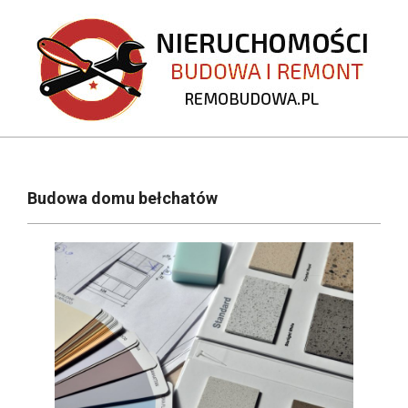
Skip
to
content
REMOBUDOWA.PL
Primary
Navigation
Budowa domu bełchatów
Menu