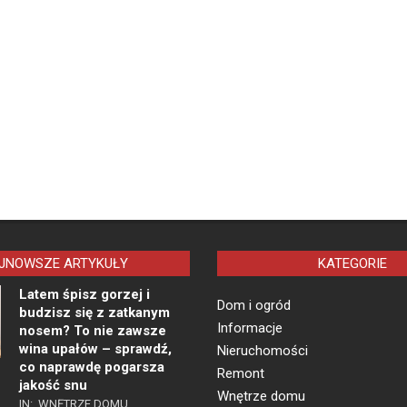
JNOWSZE ARTYKUŁY
KATEGORIE
Latem śpisz gorzej i
Dom i ogród
budzisz się z zatkanym
Informacje
nosem? To nie zawsze
wina upałów – sprawdź,
Nieruchomości
co naprawdę pogarsza
Remont
jakość snu
Wnętrze domu
IN:
WNĘTRZE DOMU