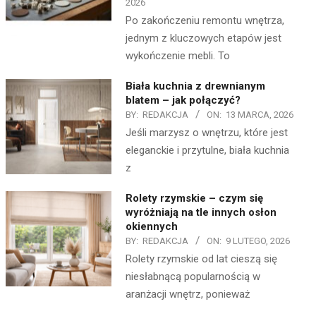
2026
Po zakończeniu remontu wnętrza,
jednym z kluczowych etapów jest
wykończenie mebli. To
Biała kuchnia z drewnianym
blatem – jak połączyć?
BY:
REDAKCJA
ON:
13 MARCA, 2026
Jeśli marzysz o wnętrzu, które jest
eleganckie i przytulne, biała kuchnia
z
Rolety rzymskie – czym się
wyróżniają na tle innych osłon
okiennych
BY:
REDAKCJA
ON:
9 LUTEGO, 2026
Rolety rzymskie od lat cieszą się
niesłabnącą popularnością w
aranżacji wnętrz, ponieważ