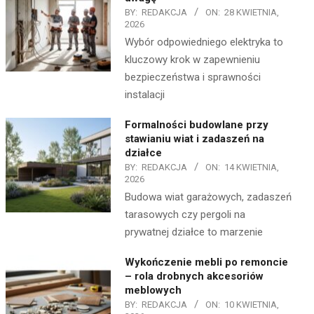
BY:
REDAKCJA
ON:
28 KWIETNIA,
2026
Wybór odpowiedniego elektryka to
kluczowy krok w zapewnieniu
bezpieczeństwa i sprawności
instalacji
Formalności budowlane przy
stawianiu wiat i zadaszeń na
działce
BY:
REDAKCJA
ON:
14 KWIETNIA,
2026
Budowa wiat garażowych, zadaszeń
tarasowych czy pergoli na
prywatnej działce to marzenie
Wykończenie mebli po remoncie
– rola drobnych akcesoriów
meblowych
BY:
REDAKCJA
ON:
10 KWIETNIA,