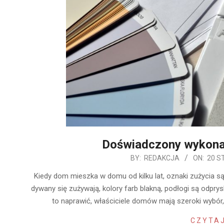
Doświadczony wykon
2020-
BY:
REDAKCJA
ON:
20 S
01-
Kiedy dom mieszka w domu od kilku lat, oznaki zużycia są
20
dywany się zużywają, kolory farb blakną, podłogi są odprys
to naprawić, właściciele domów mają szeroki wybó
CZYTAJ