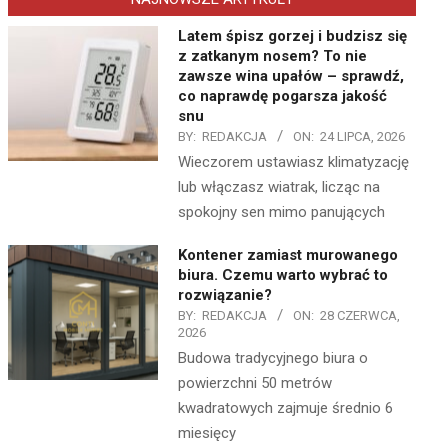
Latem śpisz gorzej i budzisz się
z zatkanym nosem? To nie
zawsze wina upałów – sprawdź,
co naprawdę pogarsza jakość
snu
BY:
REDAKCJA
ON:
24 LIPCA, 2026
Wieczorem ustawiasz klimatyzację
lub włączasz wiatrak, licząc na
spokojny sen mimo panujących
Kontener zamiast murowanego
biura. Czemu warto wybrać to
rozwiązanie?
BY:
REDAKCJA
ON:
28 CZERWCA,
2026
Budowa tradycyjnego biura o
powierzchni 50 metrów
kwadratowych zajmuje średnio 6
miesięcy