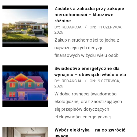
Zadatek a zaliczka przy zakupie
nieruchomości – kluczowe
różnice
BY:
REDAKCJA
ON:
11 CZERWCA,
2026
Zakup nieruchomości to jedna z
najważniejszych decyzji
finansowych w życiu wielu osób.
Świadectwo energetyczne dla
wynajmu – obowiązki właściciela
BY:
REDAKCJA
ON:
9 CZERWCA,
2026
W dobie rosnącej świadomości
ekologicznej oraz zaostrzających
się przepisów dotyczących
efektywności energetycznej,
Wybór elektryka – na co zwrócić
uwagę