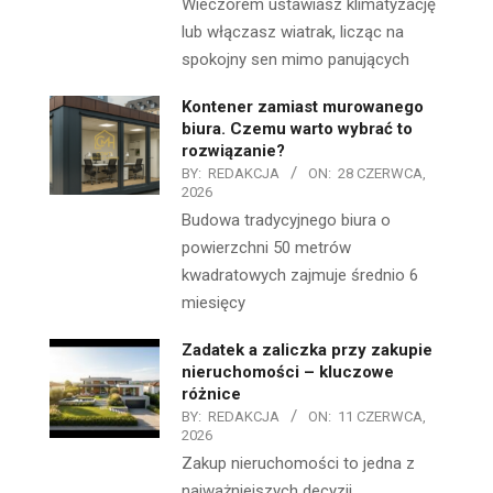
Wieczorem ustawiasz klimatyzację
lub włączasz wiatrak, licząc na
spokojny sen mimo panujących
Kontener zamiast murowanego
biura. Czemu warto wybrać to
rozwiązanie?
BY:
REDAKCJA
ON:
28 CZERWCA,
2026
Budowa tradycyjnego biura o
powierzchni 50 metrów
kwadratowych zajmuje średnio 6
miesięcy
Zadatek a zaliczka przy zakupie
nieruchomości – kluczowe
różnice
BY:
REDAKCJA
ON:
11 CZERWCA,
2026
Zakup nieruchomości to jedna z
najważniejszych decyzji