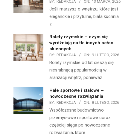
BY:
REDAKCJA
ON:
13 MARCA, 2026
Jeśli marzysz o wnętrzu, które jest
eleganckie i przytulne, biała kuchnia
z
Rolety rzymskie – czym się
wyróżniają na tle innych osłon
okiennych
BY:
REDAKCJA
ON:
9 LUTEGO, 2026
Rolety rzymskie od lat cieszą się
niesłabnącą popularnością w
aranżacji wnętrz, ponieważ
Hale sportowe i stalowe –
nowoczesne rozwiązania
BY:
REDAKCJA
ON:
8 LUTEGO, 2026
Współczesne budownictwo
przemysłowe i sportowe coraz
częściej sięga po nowoczesne
rozwiązania, które