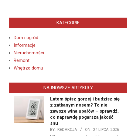
KATEGORIE
Dom i ogród
Informacje
Nieruchomości
Remont
Wnętrze domu
NAJNOWSZE ARTYKUŁY
Latem śpisz gorzej i budzisz się
z zatkanym nosem? To nie
zawsze wina upałów – sprawdź,
co naprawdę pogarsza jakość
snu
BY:
REDAKCJA
ON:
24 LIPCA, 2026