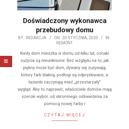
Doświadczony wykonawca
przebudowy domu
2020-
BY:
REDAKCJA
ON:
20 STYCZNIA, 2020
IN:
REMONT
01-
20
Kiedy dom mieszka w domu od kilku lat, oznaki
zużycia są nieuniknione. Bez względu na to, jak
piękny może być dom, dywany się zużywają,
kolory farb blakną, podłogi są odpryskiwane, a
łazienki zaczynają mieć „przestarzały”
wygląd. Aby to naprawić, właściciele domów mają
szeroki wybór, od skromnego odświeżenia za
pomocą nowej farby i
CZYTAJ WIĘCEJ