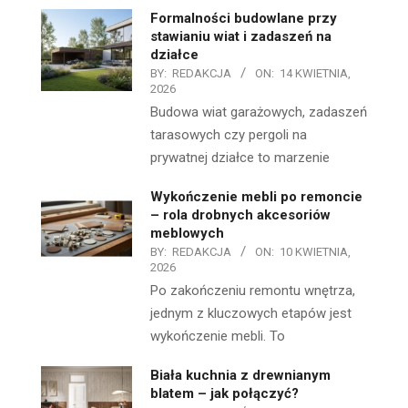
Formalności budowlane przy
stawianiu wiat i zadaszeń na
działce
BY:
REDAKCJA
ON:
14 KWIETNIA,
2026
Budowa wiat garażowych, zadaszeń
tarasowych czy pergoli na
prywatnej działce to marzenie
Wykończenie mebli po remoncie
– rola drobnych akcesoriów
meblowych
BY:
REDAKCJA
ON:
10 KWIETNIA,
2026
Po zakończeniu remontu wnętrza,
jednym z kluczowych etapów jest
wykończenie mebli. To
Biała kuchnia z drewnianym
blatem – jak połączyć?