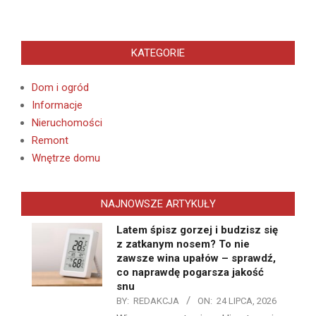
KATEGORIE
Dom i ogród
Informacje
Nieruchomości
Remont
Wnętrze domu
NAJNOWSZE ARTYKUŁY
Latem śpisz gorzej i budzisz się
z zatkanym nosem? To nie
zawsze wina upałów – sprawdź,
co naprawdę pogarsza jakość
snu
BY:
REDAKCJA
ON:
24 LIPCA, 2026