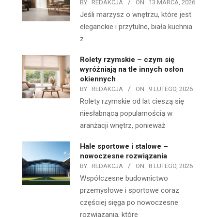
BY:
REDAKCJA
ON:
13 MARCA, 2026
Jeśli marzysz o wnętrzu, które jest
eleganckie i przytulne, biała kuchnia
z
Rolety rzymskie – czym się
wyróżniają na tle innych osłon
okiennych
BY:
REDAKCJA
ON:
9 LUTEGO, 2026
Rolety rzymskie od lat cieszą się
niesłabnącą popularnością w
aranżacji wnętrz, ponieważ
Hale sportowe i stalowe –
nowoczesne rozwiązania
BY:
REDAKCJA
ON:
8 LUTEGO, 2026
Współczesne budownictwo
przemysłowe i sportowe coraz
częściej sięga po nowoczesne
rozwiązania, które