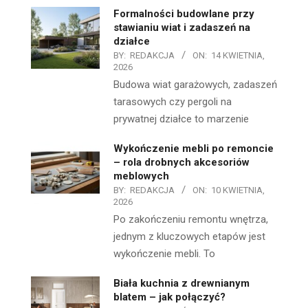
Formalności budowlane przy
stawianiu wiat i zadaszeń na
działce
BY:
REDAKCJA
ON:
14 KWIETNIA,
2026
Budowa wiat garażowych, zadaszeń
tarasowych czy pergoli na
prywatnej działce to marzenie
Wykończenie mebli po remoncie
– rola drobnych akcesoriów
meblowych
BY:
REDAKCJA
ON:
10 KWIETNIA,
2026
Po zakończeniu remontu wnętrza,
jednym z kluczowych etapów jest
wykończenie mebli. To
Biała kuchnia z drewnianym
blatem – jak połączyć?