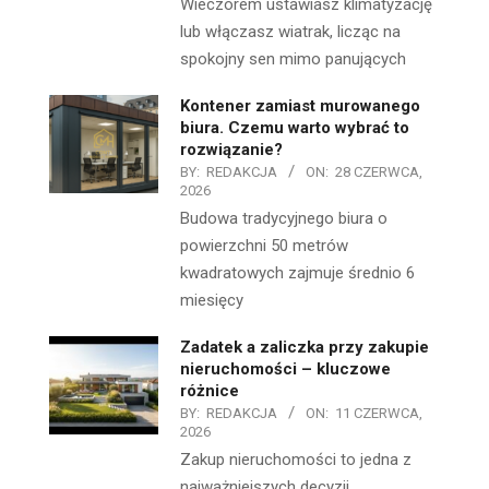
Wieczorem ustawiasz klimatyzację
lub włączasz wiatrak, licząc na
spokojny sen mimo panujących
Kontener zamiast murowanego
biura. Czemu warto wybrać to
rozwiązanie?
BY:
REDAKCJA
ON:
28 CZERWCA,
2026
Budowa tradycyjnego biura o
powierzchni 50 metrów
kwadratowych zajmuje średnio 6
miesięcy
Zadatek a zaliczka przy zakupie
nieruchomości – kluczowe
różnice
BY:
REDAKCJA
ON:
11 CZERWCA,
2026
Zakup nieruchomości to jedna z
najważniejszych decyzji