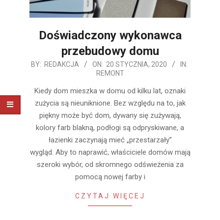
Doświadczony wykonawca
przebudowy domu
2020-
BY:
REDAKCJA
ON:
20 STYCZNIA, 2020
IN:
REMONT
01-
20
Kiedy dom mieszka w domu od kilku lat, oznaki
zużycia są nieuniknione. Bez względu na to, jak
piękny może być dom, dywany się zużywają,
kolory farb blakną, podłogi są odpryskiwane, a
łazienki zaczynają mieć „przestarzały”
wygląd. Aby to naprawić, właściciele domów mają
szeroki wybór, od skromnego odświeżenia za
pomocą nowej farby i
CZYTAJ WIĘCEJ