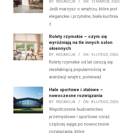
BY:
REDAKCJA
ON:
13 MARCA, 2026
Jeśli marzysz o wnętrzu, które jest
eleganckie i przytulne, biała kuchnia
z
Rolety rzymskie – czym się
wyróżniają na tle innych osłon
okiennych
BY:
REDAKCJA
ON:
9 LUTEGO, 2026
Rolety rzymskie od lat cieszą się
niesłabnącą popularnością w
aranżacji wnętrz, ponieważ
Hale sportowe i stalowe –
nowoczesne rozwiązania
BY:
REDAKCJA
ON:
8 LUTEGO, 2026
Współczesne budownictwo
przemysłowe i sportowe coraz
częściej sięga po nowoczesne
rozwiązania, które