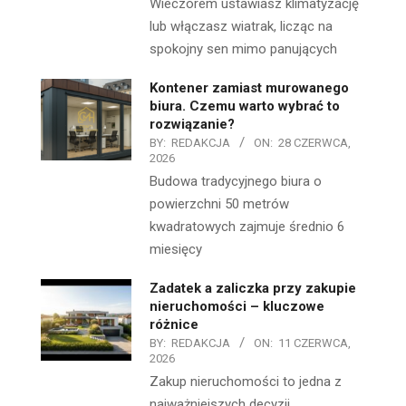
Wieczorem ustawiasz klimatyzację
lub włączasz wiatrak, licząc na
spokojny sen mimo panujących
Kontener zamiast murowanego
biura. Czemu warto wybrać to
rozwiązanie?
BY:
REDAKCJA
ON:
28 CZERWCA,
2026
Budowa tradycyjnego biura o
powierzchni 50 metrów
kwadratowych zajmuje średnio 6
miesięcy
Zadatek a zaliczka przy zakupie
nieruchomości – kluczowe
różnice
BY:
REDAKCJA
ON:
11 CZERWCA,
2026
Zakup nieruchomości to jedna z
najważniejszych decyzji