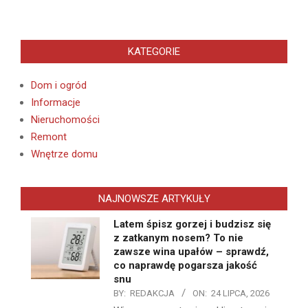
KATEGORIE
Dom i ogród
Informacje
Nieruchomości
Remont
Wnętrze domu
NAJNOWSZE ARTYKUŁY
Latem śpisz gorzej i budzisz się
z zatkanym nosem? To nie
zawsze wina upałów – sprawdź,
co naprawdę pogarsza jakość
snu
BY:
REDAKCJA
ON:
24 LIPCA, 2026