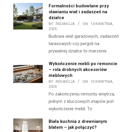
Formalności budowlane przy
stawianiu wiat i zadaszeń na
działce
BY:
REDAKCJA
ON:
14 KWIETNIA,
2026
Budowa wiat garażowych, zadaszeń
tarasowych czy pergoli na
prywatnej działce to marzenie
Wykończenie mebli po remoncie
– rola drobnych akcesoriów
meblowych
BY:
REDAKCJA
ON:
10 KWIETNIA,
2026
Po zakończeniu remontu wnętrza,
jednym z kluczowych etapów jest
wykończenie mebli. To
Biała kuchnia z drewnianym
blatem – jak połączyć?