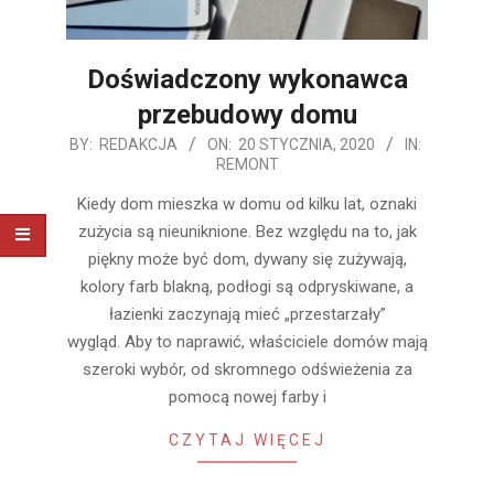
Doświadczony wykonawca
przebudowy domu
2020-
BY:
REDAKCJA
ON:
20 STYCZNIA, 2020
IN:
REMONT
01-
20
Kiedy dom mieszka w domu od kilku lat, oznaki
zużycia są nieuniknione. Bez względu na to, jak
piękny może być dom, dywany się zużywają,
kolory farb blakną, podłogi są odpryskiwane, a
łazienki zaczynają mieć „przestarzały”
wygląd. Aby to naprawić, właściciele domów mają
szeroki wybór, od skromnego odświeżenia za
pomocą nowej farby i
CZYTAJ WIĘCEJ