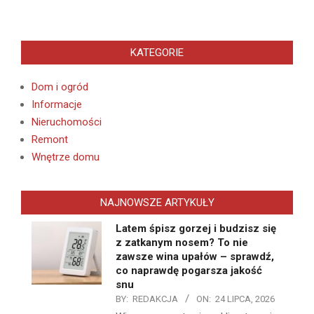
KATEGORIE
Dom i ogród
Informacje
Nieruchomości
Remont
Wnętrze domu
NAJNOWSZE ARTYKUŁY
Latem śpisz gorzej i budzisz się
z zatkanym nosem? To nie
zawsze wina upałów – sprawdź,
co naprawdę pogarsza jakość
snu
BY:
REDAKCJA
ON:
24 LIPCA, 2026