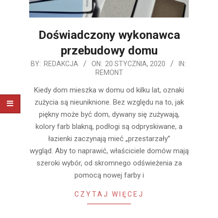
Doświadczony wykonawca
przebudowy domu
2020-
BY:
REDAKCJA
ON:
20 STYCZNIA, 2020
IN:
REMONT
01-
20
Kiedy dom mieszka w domu od kilku lat, oznaki
zużycia są nieuniknione. Bez względu na to, jak
piękny może być dom, dywany się zużywają,
kolory farb blakną, podłogi są odpryskiwane, a
łazienki zaczynają mieć „przestarzały”
wygląd. Aby to naprawić, właściciele domów mają
szeroki wybór, od skromnego odświeżenia za
pomocą nowej farby i
CZYTAJ WIĘCEJ