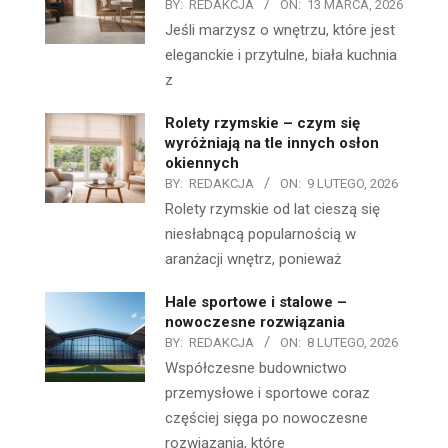
BY:
REDAKCJA
ON:
13 MARCA, 2026
Jeśli marzysz o wnętrzu, które jest
eleganckie i przytulne, biała kuchnia
z
Rolety rzymskie – czym się
wyróżniają na tle innych osłon
okiennych
BY:
REDAKCJA
ON:
9 LUTEGO, 2026
Rolety rzymskie od lat cieszą się
niesłabnącą popularnością w
aranżacji wnętrz, ponieważ
Hale sportowe i stalowe –
nowoczesne rozwiązania
BY:
REDAKCJA
ON:
8 LUTEGO, 2026
Współczesne budownictwo
przemysłowe i sportowe coraz
częściej sięga po nowoczesne
rozwiązania, które