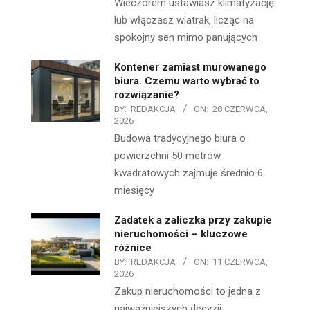
Wieczorem ustawiasz klimatyzację
lub włączasz wiatrak, licząc na
spokojny sen mimo panujących
Kontener zamiast murowanego
biura. Czemu warto wybrać to
rozwiązanie?
BY:
REDAKCJA
ON:
28 CZERWCA,
2026
Budowa tradycyjnego biura o
powierzchni 50 metrów
kwadratowych zajmuje średnio 6
miesięcy
Zadatek a zaliczka przy zakupie
nieruchomości – kluczowe
różnice
BY:
REDAKCJA
ON:
11 CZERWCA,
2026
Zakup nieruchomości to jedna z
najważniejszych decyzji