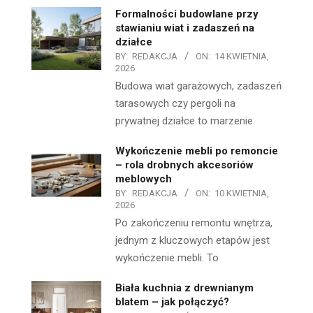
Formalności budowlane przy
stawianiu wiat i zadaszeń na
działce
BY:
REDAKCJA
ON:
14 KWIETNIA,
2026
Budowa wiat garażowych, zadaszeń
tarasowych czy pergoli na
prywatnej działce to marzenie
Wykończenie mebli po remoncie
– rola drobnych akcesoriów
meblowych
BY:
REDAKCJA
ON:
10 KWIETNIA,
2026
Po zakończeniu remontu wnętrza,
jednym z kluczowych etapów jest
wykończenie mebli. To
Biała kuchnia z drewnianym
blatem – jak połączyć?