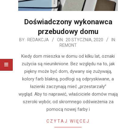
Doświadczony wykonawca
przebudowy domu
2020-
BY:
REDAKCJA
ON:
20 STYCZNIA, 2020
IN:
REMONT
01-
20
Kiedy dom mieszka w domu od kilku lat, oznaki
zużycia są nieuniknione. Bez względu na to, jak
piękny może być dom, dywany się zużywają,
kolory farb blakną, podłogi są odpryskiwane, a
łazienki zaczynają mieć „przestarzały”
wygląd. Aby to naprawić, właściciele domów mają
szeroki wybór, od skromnego odświeżenia za
pomocą nowej farby i
CZYTAJ WIĘCEJ