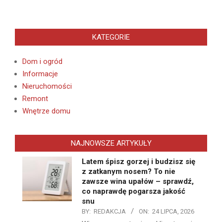
KATEGORIE
Dom i ogród
Informacje
Nieruchomości
Remont
Wnętrze domu
NAJNOWSZE ARTYKUŁY
Latem śpisz gorzej i budzisz się
z zatkanym nosem? To nie
zawsze wina upałów – sprawdź,
co naprawdę pogarsza jakość
snu
BY:
REDAKCJA
ON:
24 LIPCA, 2026