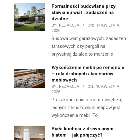
Formalności budowlane przy
stawianiu wiat i zadaszeń na
działce
BY:
REDAKCJA
ON:
14 KWIETNIA,
2026
Budowa wiat garażowych, zadaszeń
tarasowych czy pergoli na
prywatnej działce to marzenie
Wykończenie mebli po remoncie
– rola drobnych akcesoriów
meblowych
BY:
REDAKCJA
ON:
10 KWIETNIA,
2026
Po zakończeniu remontu wnętrza,
jednym z kluczowych etapów jest
wykończenie mebli. To
Biała kuchnia z drewnianym
blatem – jak połączyć?