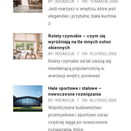
BY:
REDAKCJA
ON:
13 MARCA, 2026
Jeśli marzysz o wnętrzu, które jest
eleganckie i przytulne, biała kuchnia
z
Rolety rzymskie – czym się
wyróżniają na tle innych osłon
okiennych
BY:
REDAKCJA
ON:
9 LUTEGO, 2026
Rolety rzymskie od lat cieszą się
niesłabnącą popularnością w
aranżacji wnętrz, ponieważ
Hale sportowe i stalowe –
nowoczesne rozwiązania
BY:
REDAKCJA
ON:
8 LUTEGO, 2026
Współczesne budownictwo
przemysłowe i sportowe coraz
częściej sięga po nowoczesne
rozwiązania, które