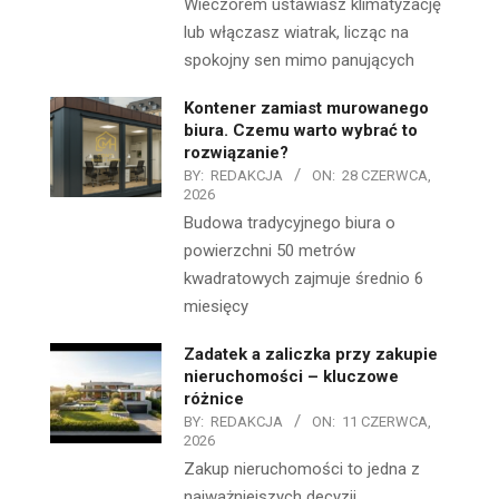
Wieczorem ustawiasz klimatyzację
lub włączasz wiatrak, licząc na
spokojny sen mimo panujących
Kontener zamiast murowanego
biura. Czemu warto wybrać to
rozwiązanie?
BY:
REDAKCJA
ON:
28 CZERWCA,
2026
Budowa tradycyjnego biura o
powierzchni 50 metrów
kwadratowych zajmuje średnio 6
miesięcy
Zadatek a zaliczka przy zakupie
nieruchomości – kluczowe
różnice
BY:
REDAKCJA
ON:
11 CZERWCA,
2026
Zakup nieruchomości to jedna z
najważniejszych decyzji