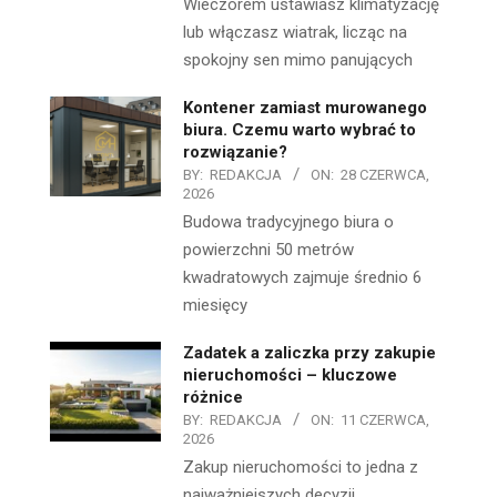
Wieczorem ustawiasz klimatyzację
lub włączasz wiatrak, licząc na
spokojny sen mimo panujących
Kontener zamiast murowanego
biura. Czemu warto wybrać to
rozwiązanie?
BY:
REDAKCJA
ON:
28 CZERWCA,
2026
Budowa tradycyjnego biura o
powierzchni 50 metrów
kwadratowych zajmuje średnio 6
miesięcy
Zadatek a zaliczka przy zakupie
nieruchomości – kluczowe
różnice
BY:
REDAKCJA
ON:
11 CZERWCA,
2026
Zakup nieruchomości to jedna z
najważniejszych decyzji