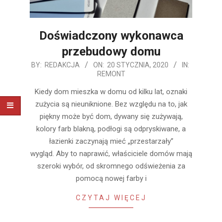
Doświadczony wykonawca
przebudowy domu
2020-
BY:
REDAKCJA
ON:
20 STYCZNIA, 2020
IN:
REMONT
01-
20
Kiedy dom mieszka w domu od kilku lat, oznaki
zużycia są nieuniknione. Bez względu na to, jak
piękny może być dom, dywany się zużywają,
kolory farb blakną, podłogi są odpryskiwane, a
łazienki zaczynają mieć „przestarzały”
wygląd. Aby to naprawić, właściciele domów mają
szeroki wybór, od skromnego odświeżenia za
pomocą nowej farby i
CZYTAJ WIĘCEJ