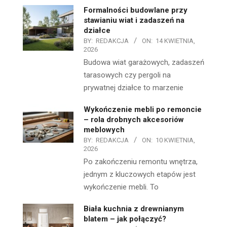
Formalności budowlane przy
stawianiu wiat i zadaszeń na
działce
BY:
REDAKCJA
ON:
14 KWIETNIA,
2026
Budowa wiat garażowych, zadaszeń
tarasowych czy pergoli na
prywatnej działce to marzenie
Wykończenie mebli po remoncie
– rola drobnych akcesoriów
meblowych
BY:
REDAKCJA
ON:
10 KWIETNIA,
2026
Po zakończeniu remontu wnętrza,
jednym z kluczowych etapów jest
wykończenie mebli. To
Biała kuchnia z drewnianym
blatem – jak połączyć?