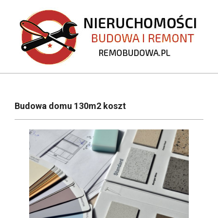
Skip
to
content
REMOBUDOWA.PL
Primary
Navigation
Budowa domu 130m2 koszt
Menu