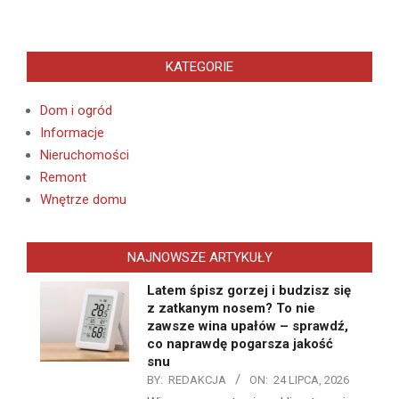
KATEGORIE
Dom i ogród
Informacje
Nieruchomości
Remont
Wnętrze domu
NAJNOWSZE ARTYKUŁY
Latem śpisz gorzej i budzisz się
z zatkanym nosem? To nie
zawsze wina upałów – sprawdź,
co naprawdę pogarsza jakość
snu
BY:
REDAKCJA
ON:
24 LIPCA, 2026