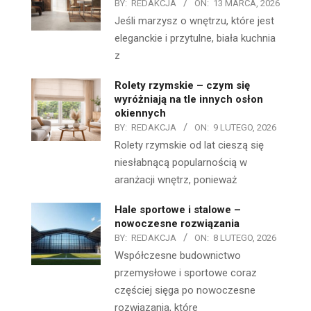
BY:
REDAKCJA
ON:
13 MARCA, 2026
Jeśli marzysz o wnętrzu, które jest
eleganckie i przytulne, biała kuchnia
z
Rolety rzymskie – czym się
wyróżniają na tle innych osłon
okiennych
BY:
REDAKCJA
ON:
9 LUTEGO, 2026
Rolety rzymskie od lat cieszą się
niesłabnącą popularnością w
aranżacji wnętrz, ponieważ
Hale sportowe i stalowe –
nowoczesne rozwiązania
BY:
REDAKCJA
ON:
8 LUTEGO, 2026
Współczesne budownictwo
przemysłowe i sportowe coraz
częściej sięga po nowoczesne
rozwiązania, które