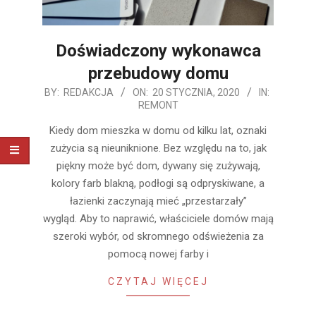
Doświadczony wykonawca
przebudowy domu
2020-
BY:
REDAKCJA
ON:
20 STYCZNIA, 2020
IN:
REMONT
01-
20
Kiedy dom mieszka w domu od kilku lat, oznaki
zużycia są nieuniknione. Bez względu na to, jak
piękny może być dom, dywany się zużywają,
kolory farb blakną, podłogi są odpryskiwane, a
łazienki zaczynają mieć „przestarzały”
wygląd. Aby to naprawić, właściciele domów mają
szeroki wybór, od skromnego odświeżenia za
pomocą nowej farby i
CZYTAJ WIĘCEJ