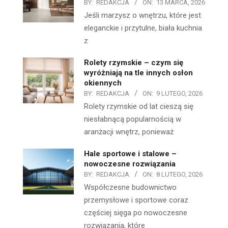
BY:
REDAKCJA
ON:
13 MARCA, 2026
Jeśli marzysz o wnętrzu, które jest
eleganckie i przytulne, biała kuchnia
z
Rolety rzymskie – czym się
wyróżniają na tle innych osłon
okiennych
BY:
REDAKCJA
ON:
9 LUTEGO, 2026
Rolety rzymskie od lat cieszą się
niesłabnącą popularnością w
aranżacji wnętrz, ponieważ
Hale sportowe i stalowe –
nowoczesne rozwiązania
BY:
REDAKCJA
ON:
8 LUTEGO, 2026
Współczesne budownictwo
przemysłowe i sportowe coraz
częściej sięga po nowoczesne
rozwiązania, które