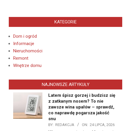
KATEGORIE
Dom i ogród
Informacje
Nieruchomości
Remont
Wnętrze domu
NAJNOWSZE ARTYKUŁY
Latem śpisz gorzej i budzisz się
z zatkanym nosem? To nie
zawsze wina upałów – sprawdź,
co naprawdę pogarsza jakość
snu
BY:
REDAKCJA
ON:
24 LIPCA, 2026