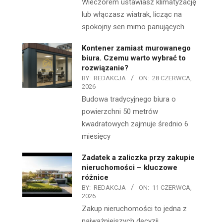
Wieczorem ustawiasz klimatyzację
lub włączasz wiatrak, licząc na
spokojny sen mimo panujących
Kontener zamiast murowanego
biura. Czemu warto wybrać to
rozwiązanie?
BY:
REDAKCJA
ON:
28 CZERWCA,
2026
Budowa tradycyjnego biura o
powierzchni 50 metrów
kwadratowych zajmuje średnio 6
miesięcy
Zadatek a zaliczka przy zakupie
nieruchomości – kluczowe
różnice
BY:
REDAKCJA
ON:
11 CZERWCA,
2026
Zakup nieruchomości to jedna z
najważniejszych decyzji