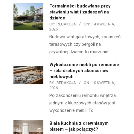
Formalności budowlane przy
stawianiu wiat i zadaszeń na
działce
BY:
REDAKCJA
ON:
14 KWIETNIA,
2026
Budowa wiat garażowych, zadaszeń
tarasowych czy pergoli na
prywatnej działce to marzenie
Wykończenie mebli po remoncie
– rola drobnych akcesoriów
meblowych
BY:
REDAKCJA
ON:
10 KWIETNIA,
2026
Po zakończeniu remontu wnętrza,
jednym z kluczowych etapów jest
wykończenie mebli. To
Biała kuchnia z drewnianym
blatem – jak połączyć?