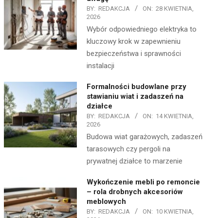
BY:
REDAKCJA
ON:
28 KWIETNIA,
2026
Wybór odpowiedniego elektryka to
kluczowy krok w zapewnieniu
bezpieczeństwa i sprawności
instalacji
Formalności budowlane przy
stawianiu wiat i zadaszeń na
działce
BY:
REDAKCJA
ON:
14 KWIETNIA,
2026
Budowa wiat garażowych, zadaszeń
tarasowych czy pergoli na
prywatnej działce to marzenie
Wykończenie mebli po remoncie
– rola drobnych akcesoriów
meblowych
BY:
REDAKCJA
ON:
10 KWIETNIA,