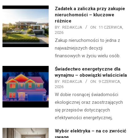
Zadatek a zaliczka przy zakupie
nieruchomości – kluczowe
różnice
BY:
REDAKCJA
ON:
11 CZERWCA,
2026
Zakup nieruchomości to jedna z
najważniejszych decyzji
finansowych w życiu wielu osób.
Świadectwo energetyczne dla
wynajmu – obowiązki właściciela
BY:
REDAKCJA
ON:
9 CZERWCA,
2026
W dobie rosnącej świadomości
ekologicznej oraz zaostrzających
się przepisów dotyczących
efektywności energetycznej,
Wybór elektryka – na co zwrócić
uwagę