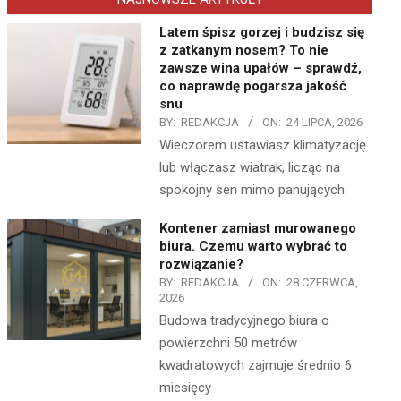
Latem śpisz gorzej i budzisz się
z zatkanym nosem? To nie
zawsze wina upałów – sprawdź,
co naprawdę pogarsza jakość
snu
BY:
REDAKCJA
ON:
24 LIPCA, 2026
Wieczorem ustawiasz klimatyzację
lub włączasz wiatrak, licząc na
spokojny sen mimo panujących
Kontener zamiast murowanego
biura. Czemu warto wybrać to
rozwiązanie?
BY:
REDAKCJA
ON:
28 CZERWCA,
2026
Budowa tradycyjnego biura o
powierzchni 50 metrów
kwadratowych zajmuje średnio 6
miesięcy