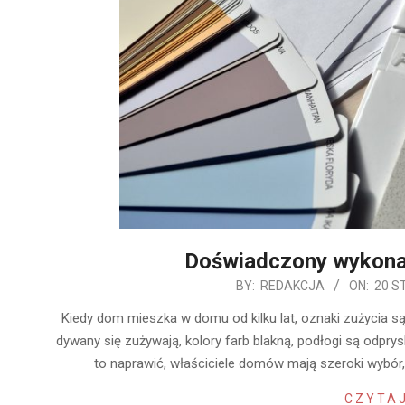
Doświadczony wykon
2020-
BY:
REDAKCJA
ON:
20 S
01-
Kiedy dom mieszka w domu od kilku lat, oznaki zużycia są
20
dywany się zużywają, kolory farb blakną, podłogi są odprys
to naprawić, właściciele domów mają szeroki wybó
CZYTAJ