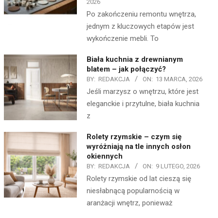
2026
Po zakończeniu remontu wnętrza,
jednym z kluczowych etapów jest
wykończenie mebli. To
Biała kuchnia z drewnianym
blatem – jak połączyć?
BY:
REDAKCJA
ON:
13 MARCA, 2026
Jeśli marzysz o wnętrzu, które jest
eleganckie i przytulne, biała kuchnia
z
Rolety rzymskie – czym się
wyróżniają na tle innych osłon
okiennych
BY:
REDAKCJA
ON:
9 LUTEGO, 2026
Rolety rzymskie od lat cieszą się
niesłabnącą popularnością w
aranżacji wnętrz, ponieważ