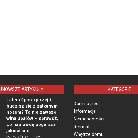
JNOWSZE ARTYKUŁY
KATEGORIE
Latem śpisz gorzej i
Dom i ogród
budzisz się z zatkanym
Informacje
nosem? To nie zawsze
wina upałów – sprawdź,
Nieruchomości
co naprawdę pogarsza
Remont
jakość snu
Wnętrze domu
IN:
WNĘTRZE DOMU