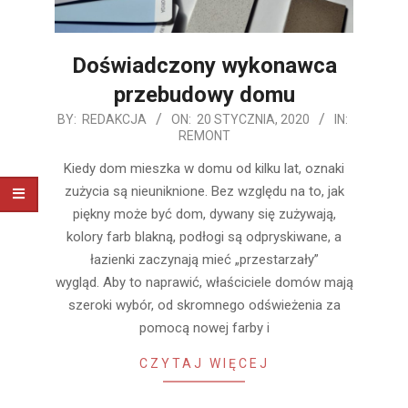
Doświadczony wykonawca
przebudowy domu
2020-
BY:
REDAKCJA
ON:
20 STYCZNIA, 2020
IN:
REMONT
01-
20
Kiedy dom mieszka w domu od kilku lat, oznaki
zużycia są nieuniknione. Bez względu na to, jak
piękny może być dom, dywany się zużywają,
kolory farb blakną, podłogi są odpryskiwane, a
łazienki zaczynają mieć „przestarzały”
wygląd. Aby to naprawić, właściciele domów mają
szeroki wybór, od skromnego odświeżenia za
pomocą nowej farby i
CZYTAJ WIĘCEJ