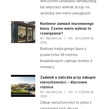
Wieczorem ustawiasz klimatyzację
lub włączasz wiatrak, licząc na
spokojny sen mimo panujących
Kontener zamiast murowanego
biura. Czemu warto wybrać to
rozwiązanie?
BY:
REDAKCJA
ON:
28 CZERWCA,
2026
Budowa tradycyjnego biura o
powierzchni 50 metrów
kwadratowych zajmuje średnio 6
miesięcy
Zadatek a zaliczka przy zakupie
nieruchomości – kluczowe
różnice
BY:
REDAKCJA
ON:
11 CZERWCA,
2026
Zakup nieruchomości to jedna z
najważniejszych decyzji