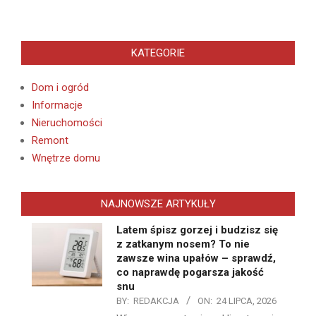
KATEGORIE
Dom i ogród
Informacje
Nieruchomości
Remont
Wnętrze domu
NAJNOWSZE ARTYKUŁY
Latem śpisz gorzej i budzisz się
z zatkanym nosem? To nie
zawsze wina upałów – sprawdź,
co naprawdę pogarsza jakość
snu
BY:
REDAKCJA
ON:
24 LIPCA, 2026