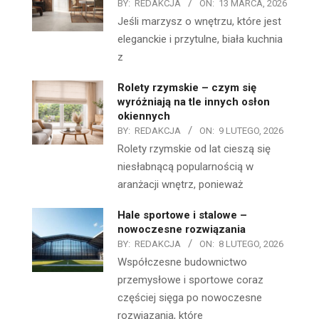
BY:
REDAKCJA
ON:
13 MARCA, 2026
Jeśli marzysz o wnętrzu, które jest
eleganckie i przytulne, biała kuchnia
z
Rolety rzymskie – czym się
wyróżniają na tle innych osłon
okiennych
BY:
REDAKCJA
ON:
9 LUTEGO, 2026
Rolety rzymskie od lat cieszą się
niesłabnącą popularnością w
aranżacji wnętrz, ponieważ
Hale sportowe i stalowe –
nowoczesne rozwiązania
BY:
REDAKCJA
ON:
8 LUTEGO, 2026
Współczesne budownictwo
przemysłowe i sportowe coraz
częściej sięga po nowoczesne
rozwiązania, które