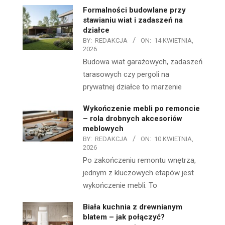
Formalności budowlane przy
stawianiu wiat i zadaszeń na
działce
BY:
REDAKCJA
ON:
14 KWIETNIA,
2026
Budowa wiat garażowych, zadaszeń
tarasowych czy pergoli na
prywatnej działce to marzenie
Wykończenie mebli po remoncie
– rola drobnych akcesoriów
meblowych
BY:
REDAKCJA
ON:
10 KWIETNIA,
2026
Po zakończeniu remontu wnętrza,
jednym z kluczowych etapów jest
wykończenie mebli. To
Biała kuchnia z drewnianym
blatem – jak połączyć?