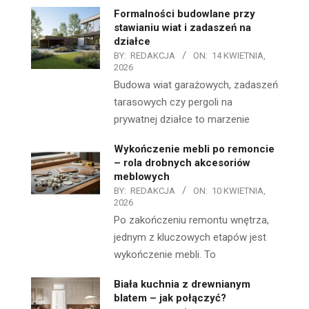
Formalności budowlane przy
stawianiu wiat i zadaszeń na
działce
BY:
REDAKCJA
ON:
14 KWIETNIA,
2026
Budowa wiat garażowych, zadaszeń
tarasowych czy pergoli na
prywatnej działce to marzenie
Wykończenie mebli po remoncie
– rola drobnych akcesoriów
meblowych
BY:
REDAKCJA
ON:
10 KWIETNIA,
2026
Po zakończeniu remontu wnętrza,
jednym z kluczowych etapów jest
wykończenie mebli. To
Biała kuchnia z drewnianym
blatem – jak połączyć?