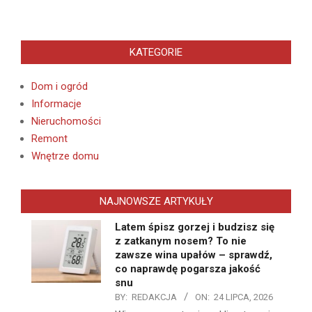
KATEGORIE
Dom i ogród
Informacje
Nieruchomości
Remont
Wnętrze domu
NAJNOWSZE ARTYKUŁY
Latem śpisz gorzej i budzisz się
z zatkanym nosem? To nie
zawsze wina upałów – sprawdź,
co naprawdę pogarsza jakość
snu
BY:
REDAKCJA
ON:
24 LIPCA, 2026