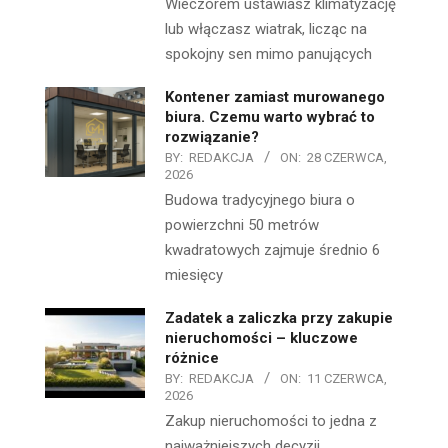
Wieczorem ustawiasz klimatyzację
lub włączasz wiatrak, licząc na
spokojny sen mimo panujących
Kontener zamiast murowanego
biura. Czemu warto wybrać to
rozwiązanie?
BY:
REDAKCJA
ON:
28 CZERWCA,
2026
Budowa tradycyjnego biura o
powierzchni 50 metrów
kwadratowych zajmuje średnio 6
miesięcy
Zadatek a zaliczka przy zakupie
nieruchomości – kluczowe
różnice
BY:
REDAKCJA
ON:
11 CZERWCA,
2026
Zakup nieruchomości to jedna z
najważniejszych decyzji