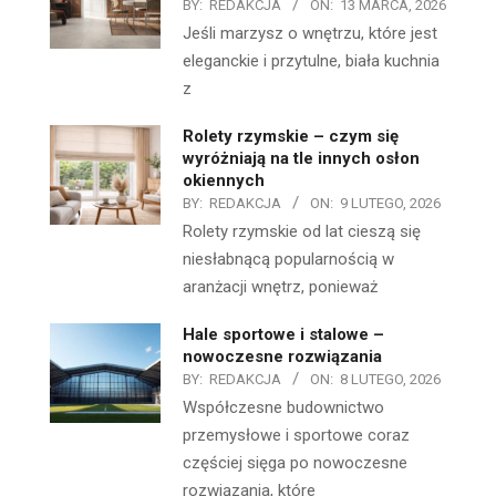
BY:
REDAKCJA
ON:
13 MARCA, 2026
Jeśli marzysz o wnętrzu, które jest
eleganckie i przytulne, biała kuchnia
z
Rolety rzymskie – czym się
wyróżniają na tle innych osłon
okiennych
BY:
REDAKCJA
ON:
9 LUTEGO, 2026
Rolety rzymskie od lat cieszą się
niesłabnącą popularnością w
aranżacji wnętrz, ponieważ
Hale sportowe i stalowe –
nowoczesne rozwiązania
BY:
REDAKCJA
ON:
8 LUTEGO, 2026
Współczesne budownictwo
przemysłowe i sportowe coraz
częściej sięga po nowoczesne
rozwiązania, które