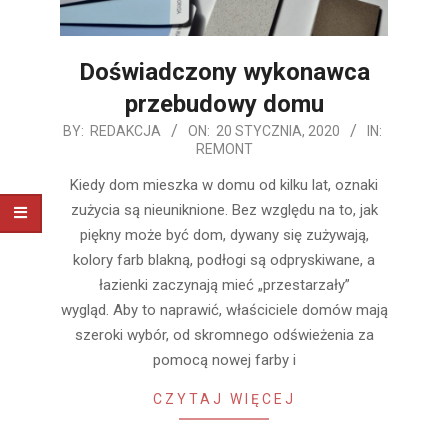
Doświadczony wykonawca
przebudowy domu
2020-
BY:
REDAKCJA
ON:
20 STYCZNIA, 2020
IN:
REMONT
01-
20
Kiedy dom mieszka w domu od kilku lat, oznaki
zużycia są nieuniknione. Bez względu na to, jak
piękny może być dom, dywany się zużywają,
kolory farb blakną, podłogi są odpryskiwane, a
łazienki zaczynają mieć „przestarzały”
wygląd. Aby to naprawić, właściciele domów mają
szeroki wybór, od skromnego odświeżenia za
pomocą nowej farby i
CZYTAJ WIĘCEJ