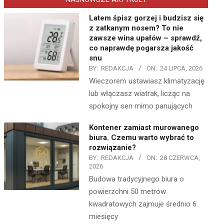
Latem śpisz gorzej i budzisz się
z zatkanym nosem? To nie
zawsze wina upałów – sprawdź,
co naprawdę pogarsza jakość
snu
BY:
REDAKCJA
ON:
24 LIPCA, 2026
Wieczorem ustawiasz klimatyzację
lub włączasz wiatrak, licząc na
spokojny sen mimo panujących
Kontener zamiast murowanego
biura. Czemu warto wybrać to
rozwiązanie?
BY:
REDAKCJA
ON:
28 CZERWCA,
2026
Budowa tradycyjnego biura o
powierzchni 50 metrów
kwadratowych zajmuje średnio 6
miesięcy