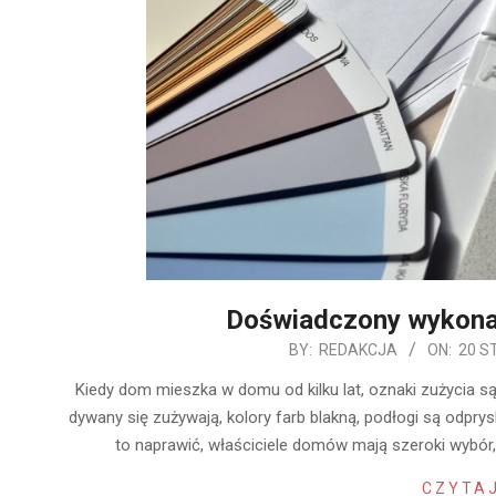
Doświadczony wykon
2020-
BY:
REDAKCJA
ON:
20 S
01-
Kiedy dom mieszka w domu od kilku lat, oznaki zużycia są
20
dywany się zużywają, kolory farb blakną, podłogi są odprys
to naprawić, właściciele domów mają szeroki wybó
CZYTAJ