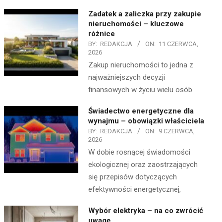
Zadatek a zaliczka przy zakupie
nieruchomości – kluczowe
różnice
BY:
REDAKCJA
ON:
11 CZERWCA,
2026
Zakup nieruchomości to jedna z
najważniejszych decyzji
finansowych w życiu wielu osób.
Świadectwo energetyczne dla
wynajmu – obowiązki właściciela
BY:
REDAKCJA
ON:
9 CZERWCA,
2026
W dobie rosnącej świadomości
ekologicznej oraz zaostrzających
się przepisów dotyczących
efektywności energetycznej,
Wybór elektryka – na co zwrócić
uwagę