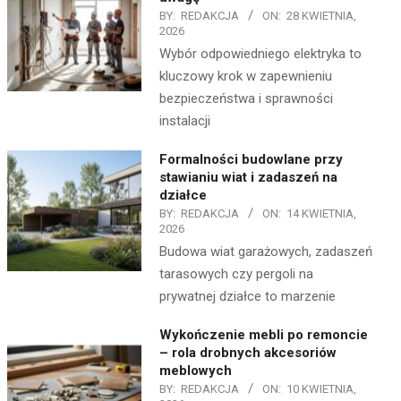
BY:
REDAKCJA
ON:
28 KWIETNIA,
2026
Wybór odpowiedniego elektryka to
kluczowy krok w zapewnieniu
bezpieczeństwa i sprawności
instalacji
Formalności budowlane przy
stawianiu wiat i zadaszeń na
działce
BY:
REDAKCJA
ON:
14 KWIETNIA,
2026
Budowa wiat garażowych, zadaszeń
tarasowych czy pergoli na
prywatnej działce to marzenie
Wykończenie mebli po remoncie
– rola drobnych akcesoriów
meblowych
BY:
REDAKCJA
ON:
10 KWIETNIA,