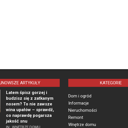
JNOWSZE ARTYKUŁY
KATEGORIE
Latem śpisz gorzej i
Dom i ogród
budzisz się z zatkanym
Informacje
nosem? To nie zawsze
wina upałów – sprawdź,
Nieruchomości
co naprawdę pogarsza
Remont
jakość snu
Wnętrze domu
IN:
WNĘTRZE DOMU