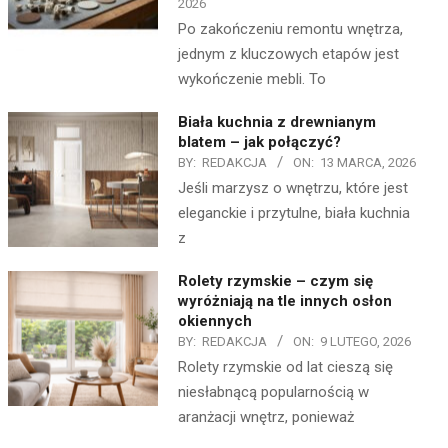
2026
Po zakończeniu remontu wnętrza,
jednym z kluczowych etapów jest
wykończenie mebli. To
Biała kuchnia z drewnianym
blatem – jak połączyć?
BY:
REDAKCJA
ON:
13 MARCA, 2026
Jeśli marzysz o wnętrzu, które jest
eleganckie i przytulne, biała kuchnia
z
Rolety rzymskie – czym się
wyróżniają na tle innych osłon
okiennych
BY:
REDAKCJA
ON:
9 LUTEGO, 2026
Rolety rzymskie od lat cieszą się
niesłabnącą popularnością w
aranżacji wnętrz, ponieważ