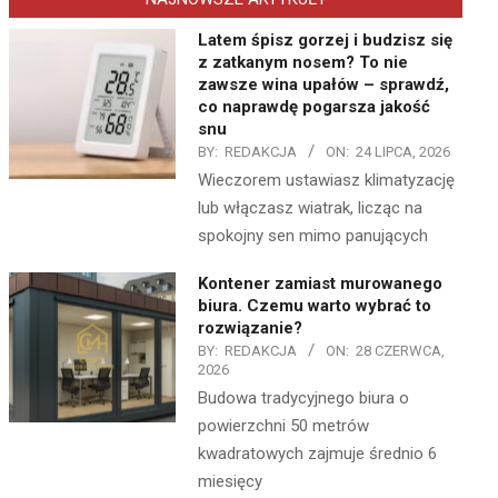
Latem śpisz gorzej i budzisz się
z zatkanym nosem? To nie
zawsze wina upałów – sprawdź,
co naprawdę pogarsza jakość
snu
BY:
REDAKCJA
ON:
24 LIPCA, 2026
Wieczorem ustawiasz klimatyzację
lub włączasz wiatrak, licząc na
spokojny sen mimo panujących
Kontener zamiast murowanego
biura. Czemu warto wybrać to
rozwiązanie?
BY:
REDAKCJA
ON:
28 CZERWCA,
2026
Budowa tradycyjnego biura o
powierzchni 50 metrów
kwadratowych zajmuje średnio 6
miesięcy