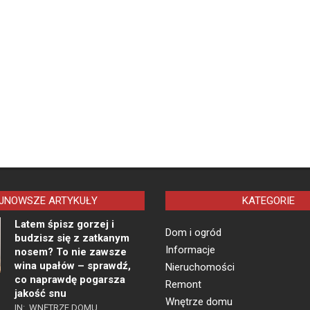
JNOWSZE ARTYKUŁY
KATEGORIE
Latem śpisz gorzej i
Dom i ogród
budzisz się z zatkanym
Informacje
nosem? To nie zawsze
wina upałów – sprawdź,
Nieruchomości
co naprawdę pogarsza
Remont
jakość snu
Wnętrze domu
IN:
WNĘTRZE DOMU