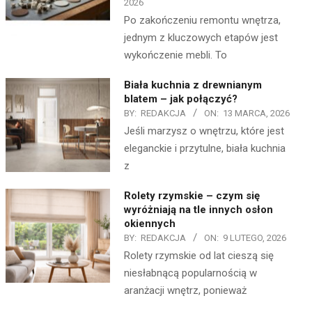
2026
Po zakończeniu remontu wnętrza,
jednym z kluczowych etapów jest
wykończenie mebli. To
Biała kuchnia z drewnianym
blatem – jak połączyć?
BY:
REDAKCJA
ON:
13 MARCA, 2026
Jeśli marzysz o wnętrzu, które jest
eleganckie i przytulne, biała kuchnia
z
Rolety rzymskie – czym się
wyróżniają na tle innych osłon
okiennych
BY:
REDAKCJA
ON:
9 LUTEGO, 2026
Rolety rzymskie od lat cieszą się
niesłabnącą popularnością w
aranżacji wnętrz, ponieważ