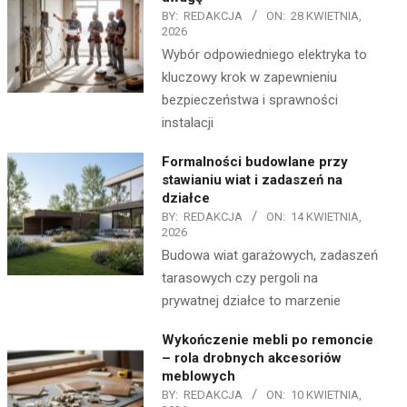
BY:
REDAKCJA
ON:
28 KWIETNIA,
2026
Wybór odpowiedniego elektryka to
kluczowy krok w zapewnieniu
bezpieczeństwa i sprawności
instalacji
Formalności budowlane przy
stawianiu wiat i zadaszeń na
działce
BY:
REDAKCJA
ON:
14 KWIETNIA,
2026
Budowa wiat garażowych, zadaszeń
tarasowych czy pergoli na
prywatnej działce to marzenie
Wykończenie mebli po remoncie
– rola drobnych akcesoriów
meblowych
BY:
REDAKCJA
ON:
10 KWIETNIA,