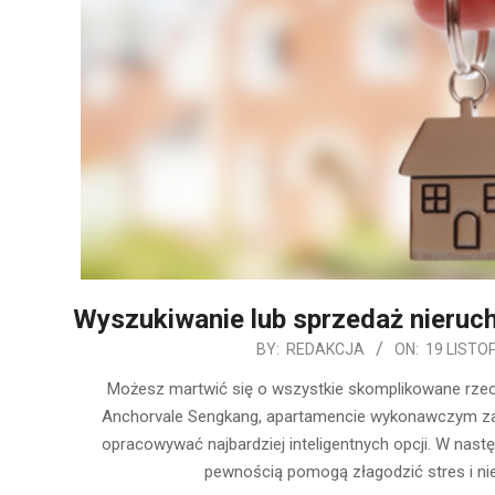
Wyszukiwanie lub sprzedaż nieruch
2019-
BY:
REDAKCJA
ON:
19 LISTO
11-
Możesz martwić się o wszystkie skomplikowane rzecz
19
Anchorvale Sengkang, apartamencie wykonawczym zał
opracowywać najbardziej inteligentnych opcji. W nast
pewnością pomogą złagodzić stres i n