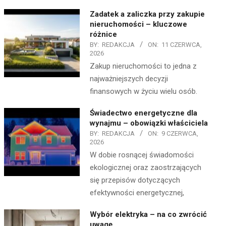
Zadatek a zaliczka przy zakupie
nieruchomości – kluczowe
różnice
BY:
REDAKCJA
ON:
11 CZERWCA,
2026
Zakup nieruchomości to jedna z
najważniejszych decyzji
finansowych w życiu wielu osób.
Świadectwo energetyczne dla
wynajmu – obowiązki właściciela
BY:
REDAKCJA
ON:
9 CZERWCA,
2026
W dobie rosnącej świadomości
ekologicznej oraz zaostrzających
się przepisów dotyczących
efektywności energetycznej,
Wybór elektryka – na co zwrócić
uwagę