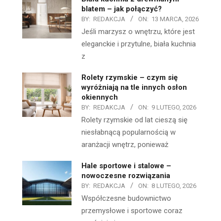
blatem – jak połączyć?
BY:
REDAKCJA
ON:
13 MARCA, 2026
Jeśli marzysz o wnętrzu, które jest
eleganckie i przytulne, biała kuchnia
z
Rolety rzymskie – czym się
wyróżniają na tle innych osłon
okiennych
BY:
REDAKCJA
ON:
9 LUTEGO, 2026
Rolety rzymskie od lat cieszą się
niesłabnącą popularnością w
aranżacji wnętrz, ponieważ
Hale sportowe i stalowe –
nowoczesne rozwiązania
BY:
REDAKCJA
ON:
8 LUTEGO, 2026
Współczesne budownictwo
przemysłowe i sportowe coraz