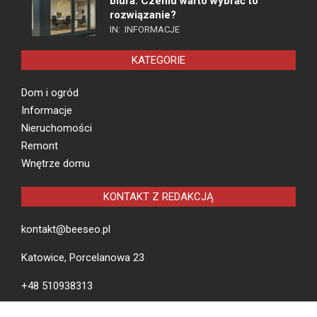
biura. Czemu warto wybrać to
rozwiązanie?
IN:
INFORMACJE
KATEGORIE
Dom i ogród
Informacje
Nieruchomości
Remont
Wnętrze domu
KONTAKT Z REDAKCJĄ
kontakt@beeseo.pl
Katowice, Porcelanowa 23
+48 510938313