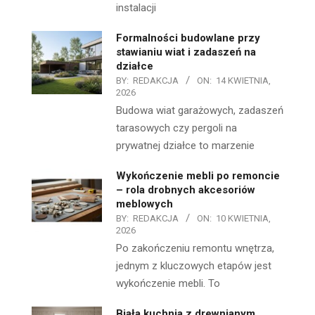
instalacji
Formalności budowlane przy
stawianiu wiat i zadaszeń na
działce
BY:
REDAKCJA
ON:
14 KWIETNIA,
2026
Budowa wiat garażowych, zadaszeń
tarasowych czy pergoli na
prywatnej działce to marzenie
Wykończenie mebli po remoncie
– rola drobnych akcesoriów
meblowych
BY:
REDAKCJA
ON:
10 KWIETNIA,
2026
Po zakończeniu remontu wnętrza,
jednym z kluczowych etapów jest
wykończenie mebli. To
Biała kuchnia z drewnianym