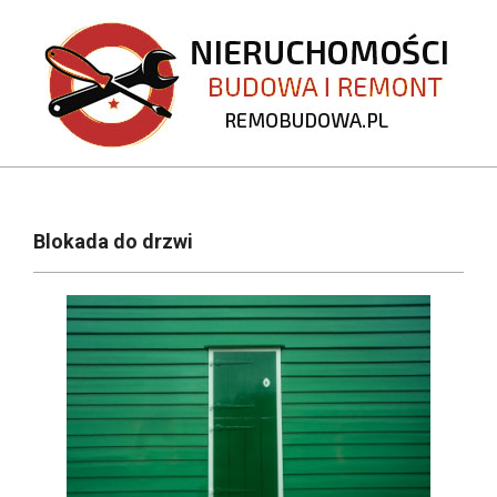
Skip
to
content
REMOBUDOWA.PL
Primary
Navigation
Blokada do drzwi
Menu