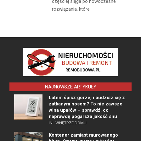
częściej sięga po nowoczesne
rozwiązania, które
NAJNOWSZE ARTYKUŁY
Latem śpisz gorzej i budzisz się z
zatkanym nosem? To nie zawsze
wina upałów – sprawdź, co
naprawdę pogarsza jakość snu
IN:
WNĘTRZE DOMU
Kontener zamiast murowanego