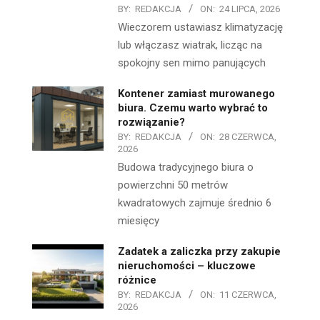
BY:
REDAKCJA
ON:
24 LIPCA, 2026
Wieczorem ustawiasz klimatyzację
lub włączasz wiatrak, licząc na
spokojny sen mimo panujących
Kontener zamiast murowanego
biura. Czemu warto wybrać to
rozwiązanie?
BY:
REDAKCJA
ON:
28 CZERWCA,
2026
Budowa tradycyjnego biura o
powierzchni 50 metrów
kwadratowych zajmuje średnio 6
miesięcy
Zadatek a zaliczka przy zakupie
nieruchomości – kluczowe
różnice
BY:
REDAKCJA
ON:
11 CZERWCA,
2026