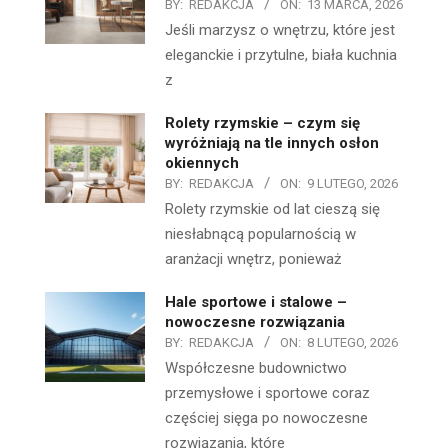
BY:
REDAKCJA
ON:
13 MARCA, 2026
Jeśli marzysz o wnętrzu, które jest
eleganckie i przytulne, biała kuchnia
z
Rolety rzymskie – czym się
wyróżniają na tle innych osłon
okiennych
BY:
REDAKCJA
ON:
9 LUTEGO, 2026
Rolety rzymskie od lat cieszą się
niesłabnącą popularnością w
aranżacji wnętrz, ponieważ
Hale sportowe i stalowe –
nowoczesne rozwiązania
BY:
REDAKCJA
ON:
8 LUTEGO, 2026
Współczesne budownictwo
przemysłowe i sportowe coraz
częściej sięga po nowoczesne
rozwiązania, które