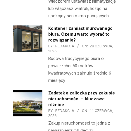
Wieczorem ustawiasz klimatyzację
lub włączasz wiatrak, licząc na
spokojny sen mimo panujących
Kontener zamiast murowanego
biura. Czemu warto wybrać to
rozwiązanie?
BY:
REDAKCJA
ON:
28 CZERWCA,
2026
Budowa tradycyjnego biura o
powierzchni 50 metrów
kwadratowych zajmuje średnio 6
miesięcy
Zadatek a zaliczka przy zakupie
nieruchomości – kluczowe
różnice
BY:
REDAKCJA
ON:
11 CZERWCA,
2026
Zakup nieruchomości to jedna z
najważniejszych decyzji