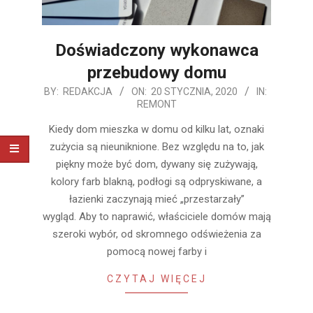
Doświadczony wykonawca
przebudowy domu
2020-
BY:
REDAKCJA
ON:
20 STYCZNIA, 2020
IN:
REMONT
01-
20
Kiedy dom mieszka w domu od kilku lat, oznaki
zużycia są nieuniknione. Bez względu na to, jak
piękny może być dom, dywany się zużywają,
kolory farb blakną, podłogi są odpryskiwane, a
łazienki zaczynają mieć „przestarzały”
wygląd. Aby to naprawić, właściciele domów mają
szeroki wybór, od skromnego odświeżenia za
pomocą nowej farby i
CZYTAJ WIĘCEJ