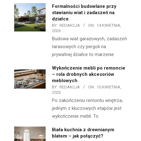
Formalności budowlane przy
stawianiu wiat i zadaszeń na
działce
BY:
REDAKCJA
ON:
14 KWIETNIA,
2026
Budowa wiat garażowych, zadaszeń
tarasowych czy pergoli na
prywatnej działce to marzenie
Wykończenie mebli po remoncie
– rola drobnych akcesoriów
meblowych
BY:
REDAKCJA
ON:
10 KWIETNIA,
2026
Po zakończeniu remontu wnętrza,
jednym z kluczowych etapów jest
wykończenie mebli. To
Biała kuchnia z drewnianym
blatem – jak połączyć?