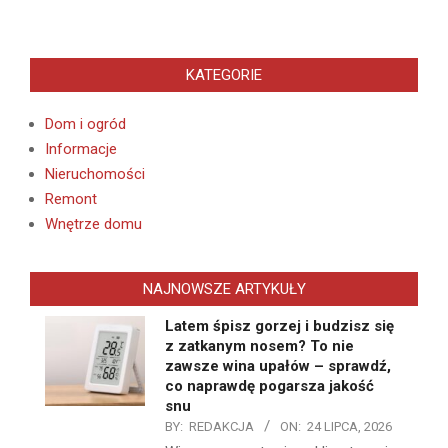
KATEGORIE
Dom i ogród
Informacje
Nieruchomości
Remont
Wnętrze domu
NAJNOWSZE ARTYKUŁY
Latem śpisz gorzej i budzisz się
z zatkanym nosem? To nie
zawsze wina upałów – sprawdź,
co naprawdę pogarsza jakość
snu
BY:
REDAKCJA
ON:
24 LIPCA, 2026