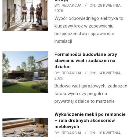
BY:
REDAKCJA
ON:
28 KWIETNIA,
2026
Wybór odpowiedniego elektryka to
kluczowy krok w zapewnieniu
bezpieczeństwa i sprawności
instalacji
Formalności budowlane przy
stawianiu wiat i zadaszeń na
działce
BY:
REDAKCJA
ON:
14 KWIETNIA,
2026
Budowa wiat garażowych, zadaszeń
tarasowych czy pergoli na
prywatnej działce to marzenie
Wykończenie mebli po remoncie
– rola drobnych akcesoriów
meblowych
BY:
REDAKCJA
ON:
10 KWIETNIA,