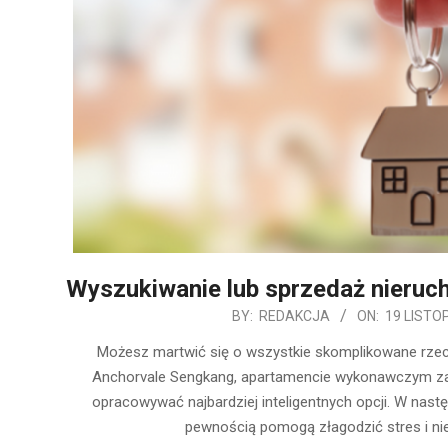
Wyszukiwanie lub sprzedaż nieruch
2019-
BY:
REDAKCJA
ON:
19 LISTO
11-
Możesz martwić się o wszystkie skomplikowane rzecz
19
Anchorvale Sengkang, apartamencie wykonawczym zał
opracowywać najbardziej inteligentnych opcji. W nast
pewnością pomogą złagodzić stres i n