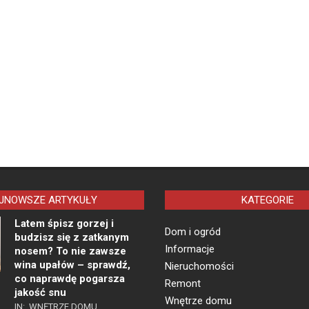
JNOWSZE ARTYKUŁY
KATEGORIE
Latem śpisz gorzej i
Dom i ogród
budzisz się z zatkanym
Informacje
nosem? To nie zawsze
wina upałów – sprawdź,
Nieruchomości
co naprawdę pogarsza
Remont
jakość snu
Wnętrze domu
IN:
WNĘTRZE DOMU