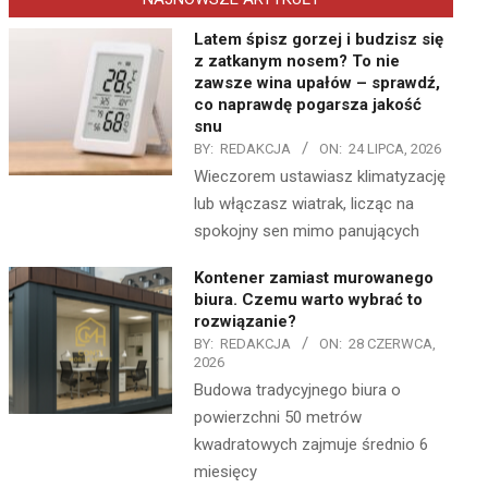
Latem śpisz gorzej i budzisz się
z zatkanym nosem? To nie
zawsze wina upałów – sprawdź,
co naprawdę pogarsza jakość
snu
BY:
REDAKCJA
ON:
24 LIPCA, 2026
Wieczorem ustawiasz klimatyzację
lub włączasz wiatrak, licząc na
spokojny sen mimo panujących
Kontener zamiast murowanego
biura. Czemu warto wybrać to
rozwiązanie?
BY:
REDAKCJA
ON:
28 CZERWCA,
2026
Budowa tradycyjnego biura o
powierzchni 50 metrów
kwadratowych zajmuje średnio 6
miesięcy