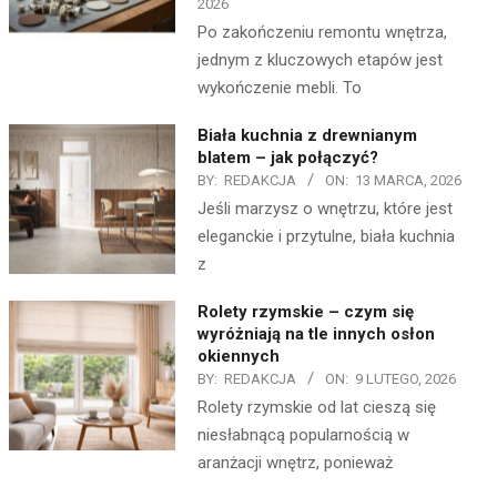
2026
Po zakończeniu remontu wnętrza,
jednym z kluczowych etapów jest
wykończenie mebli. To
Biała kuchnia z drewnianym
blatem – jak połączyć?
BY:
REDAKCJA
ON:
13 MARCA, 2026
Jeśli marzysz o wnętrzu, które jest
eleganckie i przytulne, biała kuchnia
z
Rolety rzymskie – czym się
wyróżniają na tle innych osłon
okiennych
BY:
REDAKCJA
ON:
9 LUTEGO, 2026
Rolety rzymskie od lat cieszą się
niesłabnącą popularnością w
aranżacji wnętrz, ponieważ