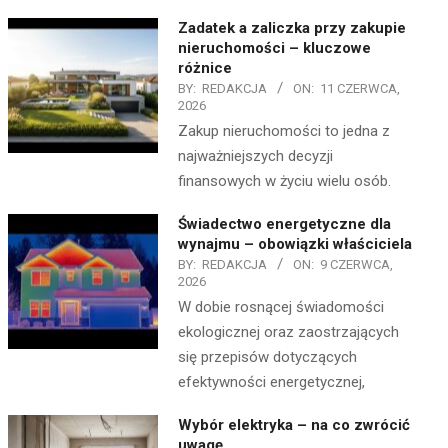
Zadatek a zaliczka przy zakupie
nieruchomości – kluczowe
różnice
BY:
REDAKCJA
ON:
11 CZERWCA,
2026
Zakup nieruchomości to jedna z
najważniejszych decyzji
finansowych w życiu wielu osób.
Świadectwo energetyczne dla
wynajmu – obowiązki właściciela
BY:
REDAKCJA
ON:
9 CZERWCA,
2026
W dobie rosnącej świadomości
ekologicznej oraz zaostrzających
się przepisów dotyczących
efektywności energetycznej,
Wybór elektryka – na co zwrócić
uwagę