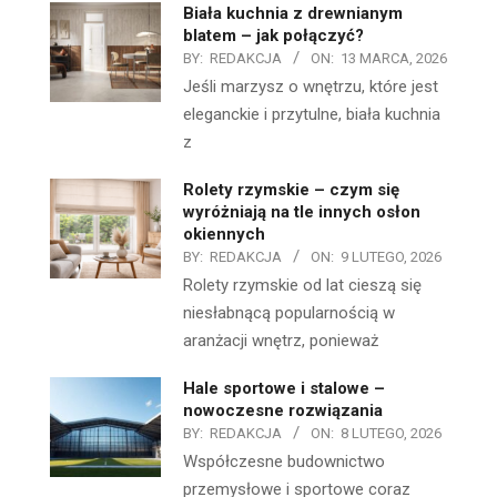
Biała kuchnia z drewnianym
blatem – jak połączyć?
BY:
REDAKCJA
ON:
13 MARCA, 2026
Jeśli marzysz o wnętrzu, które jest
eleganckie i przytulne, biała kuchnia
z
Rolety rzymskie – czym się
wyróżniają na tle innych osłon
okiennych
BY:
REDAKCJA
ON:
9 LUTEGO, 2026
Rolety rzymskie od lat cieszą się
niesłabnącą popularnością w
aranżacji wnętrz, ponieważ
Hale sportowe i stalowe –
nowoczesne rozwiązania
BY:
REDAKCJA
ON:
8 LUTEGO, 2026
Współczesne budownictwo
przemysłowe i sportowe coraz