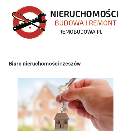
Skip
to
content
REMOBUDOWA.PL
Primary
Navigation
Biuro nieruchomości rzeszów
Menu