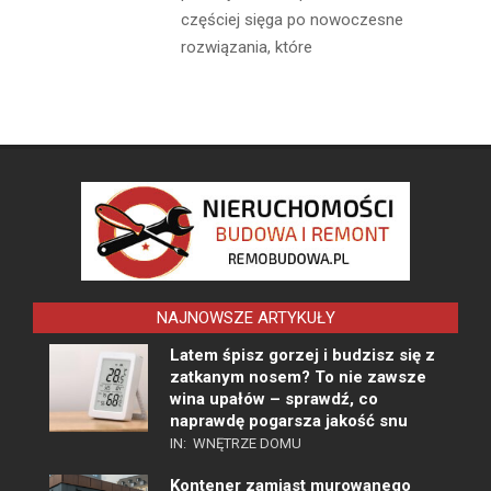
częściej sięga po nowoczesne
rozwiązania, które
NAJNOWSZE ARTYKUŁY
Latem śpisz gorzej i budzisz się z
zatkanym nosem? To nie zawsze
wina upałów – sprawdź, co
naprawdę pogarsza jakość snu
IN:
WNĘTRZE DOMU
Kontener zamiast murowanego