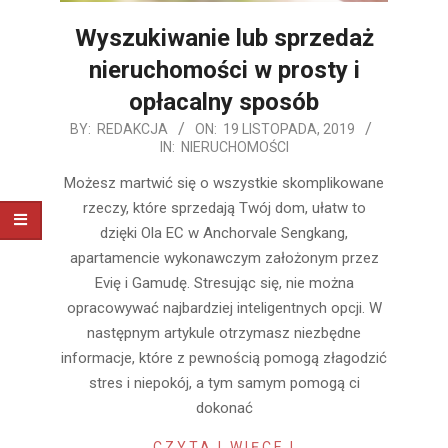
Wyszukiwanie lub sprzedaż
nieruchomości w prosty i
opłacalny sposób
2019-
BY:
REDAKCJA
ON:
19 LISTOPADA, 2019
IN:
NIERUCHOMOŚCI
11-
19
Możesz martwić się o wszystkie skomplikowane
rzeczy, które sprzedają Twój dom, ułatw to
dzięki Ola EC w Anchorvale Sengkang,
apartamencie wykonawczym założonym przez
Evię i Gamudę. Stresując się, nie można
opracowywać najbardziej inteligentnych opcji. W
następnym artykule otrzymasz niezbędne
informacje, które z pewnością pomogą złagodzić
stres i niepokój, a tym samym pomogą ci
dokonać
CZYTAJ WIĘCEJ