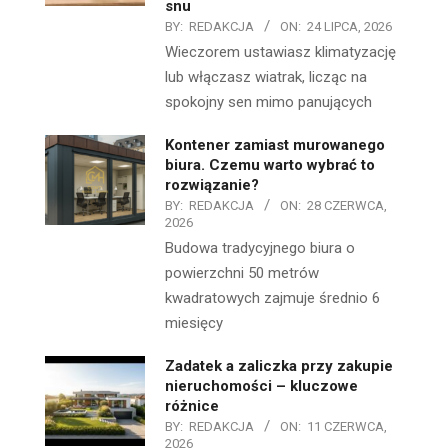
snu
BY:
REDAKCJA
ON:
24 LIPCA, 2026
Wieczorem ustawiasz klimatyzację
lub włączasz wiatrak, licząc na
spokojny sen mimo panujących
Kontener zamiast murowanego
biura. Czemu warto wybrać to
rozwiązanie?
BY:
REDAKCJA
ON:
28 CZERWCA,
2026
Budowa tradycyjnego biura o
powierzchni 50 metrów
kwadratowych zajmuje średnio 6
miesięcy
Zadatek a zaliczka przy zakupie
nieruchomości – kluczowe
różnice
BY:
REDAKCJA
ON:
11 CZERWCA,
2026