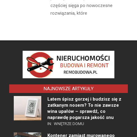
częściej sięga po nowoczesne
rozwiązania, które
NAJNOWSZE ARTYKUŁY
Latem śpisz gorzej i budzisz się z
zatkanym nosem? To nie zawsze
wina upałów – sprawdź, co
naprawdę pogarsza jakość snu
IN:
WNĘTRZE DOMU
Kontener zamiast murowanego