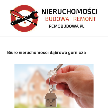
Skip
to
content
REMOBUDOWA.PL
Primary
Navigation
Biuro nieruchomości dąbrowa górnicza
Menu