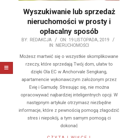
Wyszukiwanie lub sprzedaż
nieruchomości w prosty i
opłacalny sposób
2019-
BY:
REDAKCJA
ON:
19 LISTOPADA, 2019
IN:
NIERUCHOMOŚCI
11-
19
Możesz martwić się o wszystkie skomplikowane
rzeczy, które sprzedają Twój dom, ułatw to
dzięki Ola EC w Anchorvale Sengkang,
apartamencie wykonawczym założonym przez
Evię i Gamudę. Stresując się, nie można
opracowywać najbardziej inteligentnych opcji. W
następnym artykule otrzymasz niezbędne
informacje, które z pewnością pomogą złagodzić
stres i niepokój, a tym samym pomogą ci
dokonać
CZYTAJ WIĘCEJ