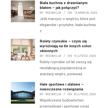
Biała kuchnia z drewnianym
blatem – jak połączyć?
BY:
REDAKCJA
ON:
13 MARCA, 2026
Jeśli marzysz o wnętrzu, które jest
eleganckie i przytulne, biała kuchnia
z
Rolety rzymskie – czym się
wyróżniają na tle innych osłon
okiennych
BY:
REDAKCJA
ON:
9 LUTEGO, 2026
Rolety rzymskie od lat cieszą się
niesłabnącą popularnością w
aranżacji wnętrz, ponieważ
Hale sportowe i stalowe –
nowoczesne rozwiązania
BY:
REDAKCJA
ON:
8 LUTEGO, 2026
Współczesne budownictwo
przemysłowe i sportowe coraz