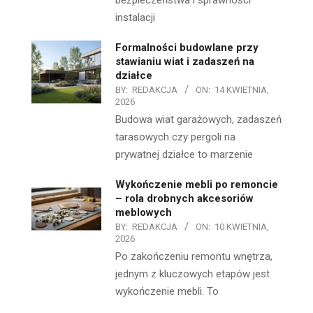
bezpieczeństwa i sprawności
instalacji
Formalności budowlane przy
stawianiu wiat i zadaszeń na
działce
BY:
REDAKCJA
ON:
14 KWIETNIA,
2026
Budowa wiat garażowych, zadaszeń
tarasowych czy pergoli na
prywatnej działce to marzenie
Wykończenie mebli po remoncie
– rola drobnych akcesoriów
meblowych
BY:
REDAKCJA
ON:
10 KWIETNIA,
2026
Po zakończeniu remontu wnętrza,
jednym z kluczowych etapów jest
wykończenie mebli. To