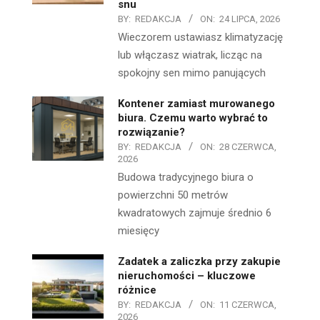
snu
BY:
REDAKCJA
ON:
24 LIPCA, 2026
Wieczorem ustawiasz klimatyzację
lub włączasz wiatrak, licząc na
spokojny sen mimo panujących
Kontener zamiast murowanego
biura. Czemu warto wybrać to
rozwiązanie?
BY:
REDAKCJA
ON:
28 CZERWCA,
2026
Budowa tradycyjnego biura o
powierzchni 50 metrów
kwadratowych zajmuje średnio 6
miesięcy
Zadatek a zaliczka przy zakupie
nieruchomości – kluczowe
różnice
BY:
REDAKCJA
ON:
11 CZERWCA,
2026