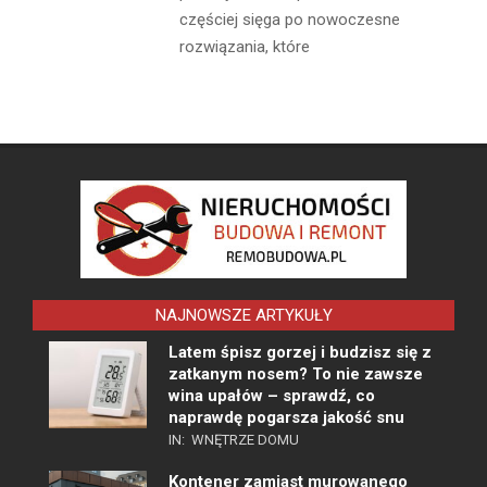
częściej sięga po nowoczesne
rozwiązania, które
NAJNOWSZE ARTYKUŁY
Latem śpisz gorzej i budzisz się z
zatkanym nosem? To nie zawsze
wina upałów – sprawdź, co
naprawdę pogarsza jakość snu
IN:
WNĘTRZE DOMU
Kontener zamiast murowanego