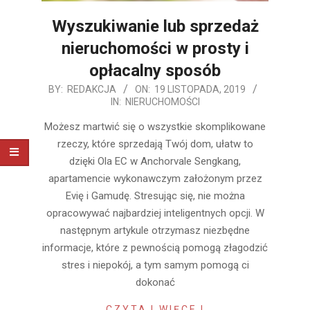
Wyszukiwanie lub sprzedaż
nieruchomości w prosty i
opłacalny sposób
2019-
BY:
REDAKCJA
ON:
19 LISTOPADA, 2019
IN:
NIERUCHOMOŚCI
11-
19
Możesz martwić się o wszystkie skomplikowane
rzeczy, które sprzedają Twój dom, ułatw to
dzięki Ola EC w Anchorvale Sengkang,
apartamencie wykonawczym założonym przez
Evię i Gamudę. Stresując się, nie można
opracowywać najbardziej inteligentnych opcji. W
następnym artykule otrzymasz niezbędne
informacje, które z pewnością pomogą złagodzić
stres i niepokój, a tym samym pomogą ci
dokonać
CZYTAJ WIĘCEJ