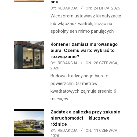
snu
BY:
REDAKCJA
ON:
24 LIPCA, 2026
Wieczorem ustawiasz klimatyzację
lub włączasz wiatrak, licząc na
spokojny sen mimo panujących
Kontener zamiast murowanego
biura. Czemu warto wybrać to
rozwiązanie?
BY:
REDAKCJA
ON:
28 CZERWCA,
2026
Budowa tradycyjnego biura o
powierzchni 50 metrów
kwadratowych zajmuje średnio 6
miesięcy
Zadatek a zaliczka przy zakupie
nieruchomości – kluczowe
różnice
BY:
REDAKCJA
ON:
11 CZERWCA,
2026