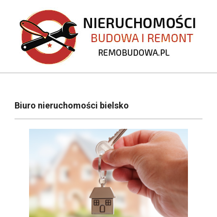
Skip
to
content
REMOBUDOWA.PL
Primary
Navigation
Biuro nieruchomości bielsko
Menu