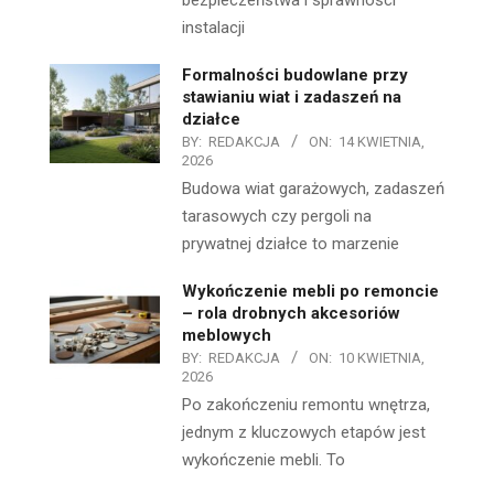
bezpieczeństwa i sprawności
instalacji
Formalności budowlane przy
stawianiu wiat i zadaszeń na
działce
BY:
REDAKCJA
ON:
14 KWIETNIA,
2026
Budowa wiat garażowych, zadaszeń
tarasowych czy pergoli na
prywatnej działce to marzenie
Wykończenie mebli po remoncie
– rola drobnych akcesoriów
meblowych
BY:
REDAKCJA
ON:
10 KWIETNIA,
2026
Po zakończeniu remontu wnętrza,
jednym z kluczowych etapów jest
wykończenie mebli. To