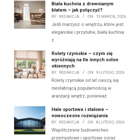
Biała kuchnia z drewnianym
blatem – jak połączyć?
BY:
REDAKCJA
ON:
13 MARCA, 2026
Jeśli marzysz o wnętrzu, które jest
eleganckie i przytulne, biała kuchnia
z
Rolety rzymskie – czym się
wyróżniają na tle innych osłon
okiennych
BY:
REDAKCJA
ON:
9 LUTEGO, 2026
Rolety rzymskie od lat cieszą się
niesłabnącą popularnością w
aranżacji wnętrz, ponieważ
Hale sportowe i stalowe –
nowoczesne rozwiązania
BY:
REDAKCJA
ON:
8 LUTEGO, 2026
Współczesne budownictwo
przemysłowe i sportowe coraz